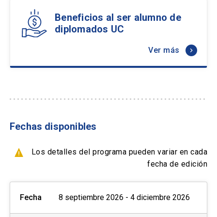
10% Funcionarios empresas en convenio
Beneficios al ser alumno de
Formas de pago por empresas:
diplomados UC
10% Grupo de tres o más personas de una
misma institución
- Con ficha de inscripción y Orden de compra
Ver más
keyboard_arrow_right
info
Los descuentos NO son
acumulables y deben ser
efectuados PREVIO AL PAGO,
close
no se realizará devolución de
Fechas disponibles
dinero.
Los detalles del programa pueden variar en cada
fecha de edición
Fecha
8 septiembre 2026 - 4 diciembre 2026