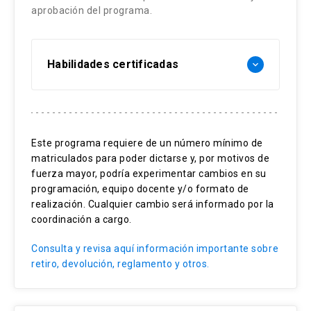
60%
Trabajo de observación y análisis en
aprobación del programa.
aplicarla.
escenarios con pacientes simulados.
Desarrollo de escenarios de manera
Teoría sobre aprendizaje efectivo
individual: 40%
(Principios FAIR-D).
Habilidades certificadas
keyboard_arrow_down
¿La actividad requiere el uso de piezas
Teoría sobre diferentes formatos de
cadavéricas? NO
feedback y su aplicación en el
Fundamentos teóricos de simulación
Estrategias Evaluativas:
entrenamiento de procedimientos.
Diseño instruccional
Este programa requiere de un número mínimo de
Elementos que caracterizan un feedback
Prueba individual de selección múltiple:
matriculados para poder dictarse y, por motivos de
Creación de escenarios simulados
efectivo y cómo aplicarlo.
60%
fuerza mayor, podría experimentar cambios en su
Habilidades para entrega de
Plataforma para evaluación remota y
programación, equipo docente y/o formato de
Desarrollo de escenarios de manera
realización. Cualquier cambio será informado por la
retroalimentación efectiva
asincrónica de simulación.
individual: 40%
coordinación a cargo.
Evaluación de aprendizaje
Desarrollo de habilidades
Consulta y revisa aquí información importante sobre
comunicacionales para la entrega de
retiro, devolución, reglamento y otros.
feedback.
Estrategias Metodológicas: