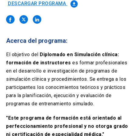
Solicitud Certificados
(El
keyboard_arrow_right
DESCARGAR PROGRAMA
file_download
enlace
se
Portal Empresas
(El
keyboard_arrow_right
abre
enlace
en
se
una
Pagos y Convenios
(El
keyboard_arrow_right
abre
nueva
enlace
Acerca del programa:
en
pestaña)
se
una
ACCESOS UC
abre
El objetivo del
Diplomado en Simulación clínica:
nueva
en
pestaña)
formación de instructores
es formar profesionales
Biblioteca
Mi Portal UC
launch
launch
una
(El
(El
en el desarrollo e investigación de programas de
nueva
enlace
enlace
pestaña)
se
se
simulación clínica y procedimientos. Se entrega a los
Correo
launch
(El
abre
abre
participantes los conocimientos teóricos y prácticos
enlace
en
en
se
para la planificación, ejecución y evaluación de
una
una
abre
nueva
nueva
programas de entrenamiento simulado.
en
pestaña)
pestaña)
una
nueva
"Este programa de formación está orientado al
pestaña)
perfeccionamiento profesional y no otorga grado
ni certificación de especialidad médica."