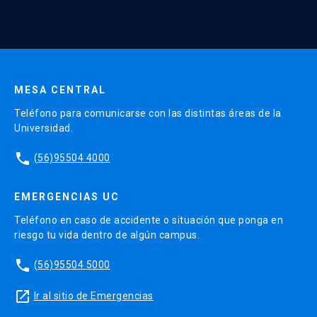
Continua UC y actividades relacionadas.
Enviar datos
MESA CENTRAL
Teléfono para comunicarse con las distintas áreas de la
Universidad.
phone
(56)95504 4000
EMERGENCIAS UC
Teléfono en caso de accidente o situación que ponga en
riesgo tu vida dentro de algún campus.
phone
(56)95504 5000
launch
Ir al sitio de Emergencias