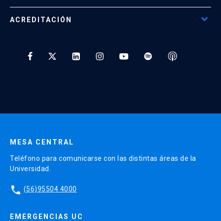
Programas Corporativos
ACREDITACIÓN
Preguntas Frecuentes
Tratamiento y Protección de Datos UC
* Al ingresar tu e-mail aceptas recibir información de Educación
Continua UC y actividades relacionadas.
Enviar datos
MESA CENTRAL
Teléfono para comunicarse con las distintas áreas de la
Universidad.
phone
(56)95504 4000
EMERGENCIAS UC