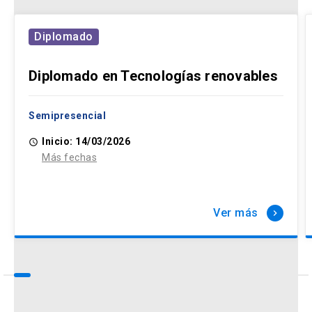
Diplomado
Diplomado en Tecnologías renovables
Semipresencial
Inicio: 14/03/2026
access_time
Más fechas
Ver más
keyboard_arrow_right