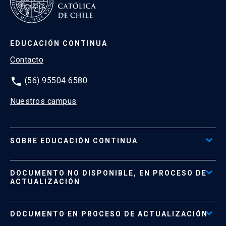
EDUCACIÓN CONTINUA
Contacto
phone
(56) 95504 6580
Nuestros campus
SOBRE EDUCACIÓN CONTINUA
Acceso al Portal de Pagos
DOCUMENTO NO DISPONIBLE, EN PROCESO DE
Formas de Pago
ACTUALIZACIÓN
Reglamentos
Políticas de Retiro, Devolución e Información Importante
Documento No Disponible
file_download
DOCUMENTO EN PROCESO DE ACTUALIZACIÓN
Beneficios para Alumnos de Diplomados