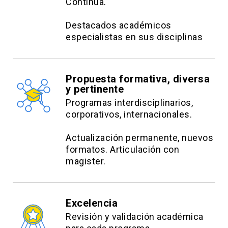
Continua.
Pronóstico de datos basado en
Destacados académicos
energías renovables
especialistas en sus disciplinas
Pronósticos a corto plazo de carga,
precio y generación de energías
renovables.
Propuesta formativa, diversa
y pertinente
Herramientas y técnicas para el
Programas interdisciplinarios,
pronóstico de datos energéticos.
corporativos, internacionales.
Actualización permanente, nuevos
Estrategias metodológicas:
formatos. Articulación con
magister.
Catedra.
Simulación.
Estudio de Casos.
Excelencia
Aprendizaje cooperativo.
Revisión y validación académica