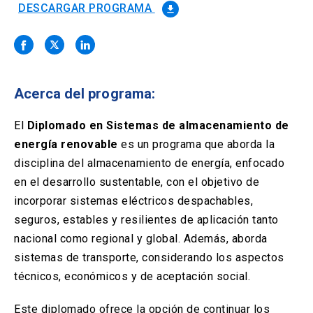
Solicitud Certificados
(El
keyboard_arrow_right
DESCARGAR PROGRAMA
file_download
enlace
se
Portal Empresas
(El
keyboard_arrow_right
abre
enlace
en
se
una
Pagos y Convenios
(El
keyboard_arrow_right
abre
nueva
enlace
Acerca del programa:
en
pestaña)
se
una
ACCESOS UC
abre
El
Diplomado en Sistemas de almacenamiento de
nueva
en
pestaña)
energía renovable
es un programa que aborda la
Biblioteca
Mi Portal UC
launch
launch
una
(El
(El
disciplina del almacenamiento de energía, enfocado
nueva
enlace
enlace
pestaña)
se
se
en el desarrollo sustentable, con el objetivo de
Correo
launch
(El
abre
abre
incorporar sistemas eléctricos despachables,
enlace
en
en
se
seguros, estables y resilientes de aplicación tanto
una
una
abre
nueva
nueva
nacional como regional y global. Además, aborda
en
pestaña)
pestaña)
una
sistemas de transporte, considerando los aspectos
nueva
técnicos, económicos y de aceptación social.
pestaña)
Este diplomado ofrece la opción de continuar los