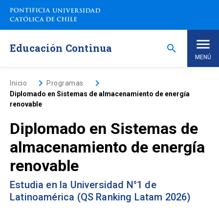
Saltar
a
contenido
principal
Educación Continua
search
MENÚ
Inicio
keyboard_arrow_right
keyboard_arrow_right
Inicio
Programas
Diplomado en Sistemas de almacenamiento de energía
renovable
Nosotros
Diplomado en Sistemas de
Programas de Estudio
keyboard_arrow_down
almacenamiento de energía
renovable
Programas Corporativos
Estudia en la Universidad N°1 de
Noticias
Latinoamérica (QS Ranking Latam 2026)