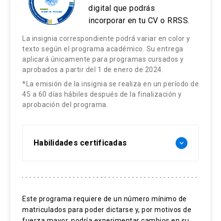
Vías y selección de la sonda
composición corporal.
Las personas que no cumplan con el
digital que podrás
requisito de aprobación del programa no
incorporar en tu CV o RRSS.
Tipos de fórmulas
Evaluación nutricional y requerimientos
Contenidos:
recibirán ningún tipo de certificación.
nutricionales de la embarazada.
La insignia correspondiente podrá variar en color y
Administración, manejo y cuidados
texto según el programa académico. Su entrega
Inmunonutrición.
especiales
aplicará únicamente para programas cursados y
Estrategias Metodológicas:
Paciente gran quemado.
aprobados a partir del 1 de enero de 2024.
Progresión y traslape a base de
requerimientos
*La emisión de la insignia se realiza en un período de
Enfermedad inflamatoria intestinal.
Clases grabadas.
45 a 60 días hábiles después de la finalización y
Manejo práctico
Pancreatitis.
aprobación del programa.
Análisis de casos.
Cirugía digestiva y cáncer digestivo.
Lecturas de material bibliográfico de apoyo
Interacción fármaco-nutriente
y bibliografía complementaria.
Síndrome intestino corto y fístulas de alto
Habilidades certificadas
keyboard_arrow_down
Nutrición enteral domiciliaria
débito.
Estrategias Evaluativas:
Nutrición parenteral
Enfermedad hepática.
Razonamiento Clínico.
Indicaciones y contraindicaciones
Derrame quiloso.
Resolución de casos clínicos: 30%.
Resolución de problemas.
Vías
Este programa requiere de un número mínimo de
Iniciativa y aprendizaje permanente.
Evaluación individual
Enfermedad renal.
matriculados para poder dictarse y, por motivos de
Sustratos
Nutrición del paciente hospitalizado.
3 controles de lecturas o de contenido: 30%
Cáncer / Enfermedades hematológicas.
fuerza mayor, podría experimentar cambios en su