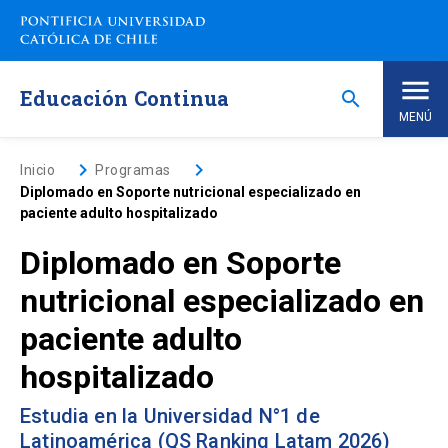
Saltar
a
contenido
principal
Educación Continua
search
MENÚ
Inicio
keyboard_arrow_right
keyboard_arrow_right
Inicio
Programas
Diplomado en Soporte nutricional especializado en
paciente adulto hospitalizado
Nosotros
Diplomado en Soporte
Programas de Estudio
keyboard_arrow_down
nutricional especializado en
paciente adulto
Programas Corporativos
hospitalizado
Noticias
Estudia en la Universidad N°1 de
Latinoamérica (QS Ranking Latam 2026)