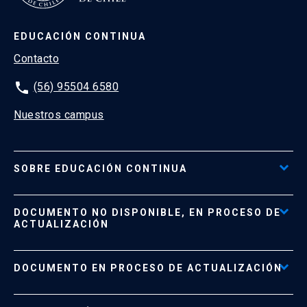
EDUCACIÓN CONTINUA
Contacto
phone
(56) 95504 6580
Nuestros campus
SOBRE EDUCACIÓN CONTINUA
Acceso al Portal de Pagos
DOCUMENTO NO DISPONIBLE, EN PROCESO DE
Formas de Pago
ACTUALIZACIÓN
Reglamentos
Políticas de Retiro, Devolución e Información Importante
Documento No Disponible
file_download
DOCUMENTO EN PROCESO DE ACTUALIZACIÓN
Beneficios para Alumnos de Diplomados
Programas Corporativos