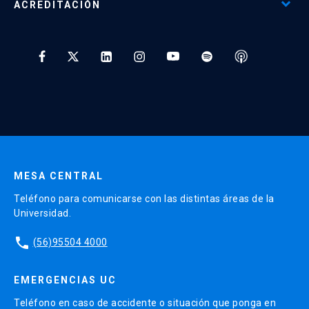
ACREDITACIÓN
Preguntas Frecuentes
Tratamiento y Protección de Datos UC
* Al ingresar tu e-mail aceptas recibir información de Educación
Continua UC y actividades relacionadas.
Enviar datos
MESA CENTRAL
Teléfono para comunicarse con las distintas áreas de la
Universidad.
phone
(56)95504 4000
EMERGENCIAS UC
Teléfono en caso de accidente o situación que ponga en