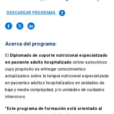
Solicitud Certificados
(El
keyboard_arrow_right
enlace
se
DESCARGAR PROGRAMA
file_download
Portal Empresas
(El
keyboard_arrow_right
abre
enlace
en
se
una
Pagos y Convenios
(El
keyboard_arrow_right
abre
nueva
enlace
en
pestaña)
se
una
Acerca del programa:
ACCESOS UC
abre
nueva
en
pestaña)
Biblioteca
Mi Portal UC
launch
launch
una
El
Diplomado de soporte nutricional especializado
(El
(El
nueva
enlace
enlace
en paciente adulto hospitalizado
online asincrónico
pestaña)
se
se
Correo
launch
cuyo propósito es entregar conocimientos
(El
abre
abre
enlace
en
en
actualizados sobre la terapia nutricional especializada
se
una
una
en pacientes adultos hospitalizados en unidades de
abre
nueva
nueva
en
baja y media complejidad, y/o unidades de cuidados
pestaña)
pestaña)
una
intensivos.
nueva
pestaña)
"Este programa de formación está orientado al