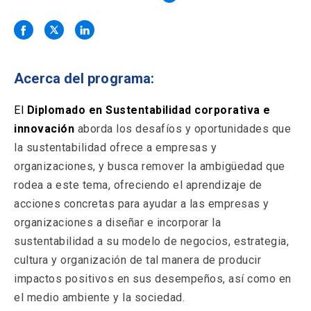
Solicitud Certificados
(El
keyboard_arrow_right
enlace
se
Portal Empresas
(El
keyboard_arrow_right
abre
enlace
en
se
una
Pagos y Convenios
(El
keyboard_arrow_right
Acerca del programa:
abre
nueva
enlace
en
pestaña)
se
El
Diplomado en Sustentabilidad corporativa e
una
ACCESOS UC
abre
nueva
innovación
aborda los desafíos y oportunidades que
en
pestaña)
Biblioteca
Mi Portal UC
la sustentabilidad ofrece a empresas y
launch
launch
una
(El
(El
nueva
organizaciones, y busca remover la ambigüedad que
enlace
enlace
pestaña)
se
se
Correo
launch
rodea a este tema, ofreciendo el aprendizaje de
(El
abre
abre
enlace
acciones concretas para ayudar a las empresas y
en
en
se
una
una
organizaciones a diseñar e incorporar la
abre
nueva
nueva
sustentabilidad a su modelo de negocios, estrategia,
en
pestaña)
pestaña)
una
cultura y organización de tal manera de producir
nueva
impactos positivos en sus desempeños, así como en
pestaña)
el medio ambiente y la sociedad.