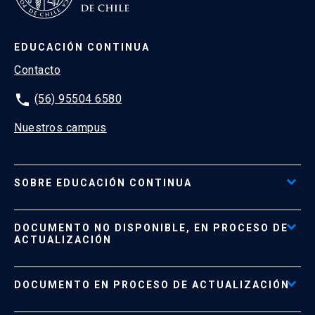
EDUCACIÓN CONTINUA
Contacto
phone
(56) 95504 6580
Nuestros campus
SOBRE EDUCACIÓN CONTINUA
Acceso al Portal de Pagos
DOCUMENTO NO DISPONIBLE, EN PROCESO DE
Formas de Pago
ACTUALIZACIÓN
Reglamentos
Políticas de Retiro, Devolución e Información Importante
Documento No Disponible
file_download
DOCUMENTO EN PROCESO DE ACTUALIZACIÓN
Beneficios para Alumnos de Diplomados