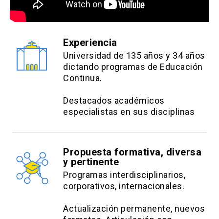
Módulo 5:
Aplicación de cuestionarios para discusión
Presentación parcial 3: 20%
de temas.
Evaluación en clases: (20%)
Presentación final 4: 45%
Experiencia
Informe:(50%)
Estrategias evaluativas
Universidad de 135 años y 34 años
Módulo 7:
dictando programas de Educación
Módulo 6:
Continua.
Informe (30%)
Control/Informe: (30%)
Destacados académicos
Actividad en clases (20%)
especialistas en sus disciplinas
Módulo 8:
Propuesta formativa, diversa
Prueba online (30%)
y pertinente
Actividad en clases (20%)
Programas interdisciplinarios,
corporativos, internacionales.
Actualización permanente, nuevos