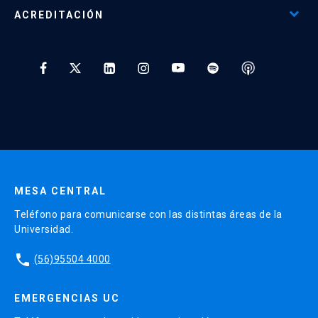
Programas Corporativos
ACREDITACIÓN
Preguntas Frecuentes
Tratamiento y Protección de Datos UC
* Al ingresar tu e-mail aceptas recibir información de Educación
Continua UC y actividades relacionadas.
Enviar datos
MESA CENTRAL
Teléfono para comunicarse con las distintas áreas de la
Universidad.
phone
(56)95504 4000
EMERGENCIAS UC