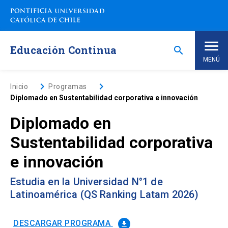
Saltar
a
contenido
principal
Educación Continua
search
MENÚ
Inicio
keyboard_arrow_right
keyboard_arrow_right
Inicio
Programas
Diplomado en Sustentabilidad corporativa e innovación
Nosotros
Diplomado en
Sustentabilidad corporativa
Programas de Estudio
keyboard_arrow_down
e innovación
Programas Corporativos
Estudia en la Universidad N°1 de
Latinoamérica (QS Ranking Latam 2026)
Noticias
DESCARGAR PROGRAMA
file_download