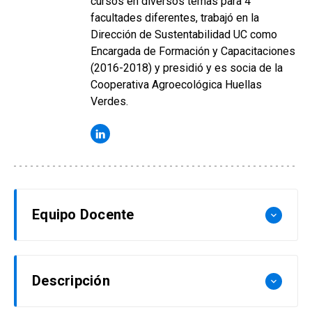
cursos en diversos temas para 4
facultades diferentes, trabajó en la
Dirección de Sustentabilidad UC como
Encargada de Formación y Capacitaciones
(2016-2018) y presidió y es socia de la
Cooperativa Agroecológica Huellas
Verdes.
Equipo Docente
keyboard_arrow_down
Francisco Urquiza
Descripción
keyboard_arrow_down
MSc en Servicios Ecosistémicos de la