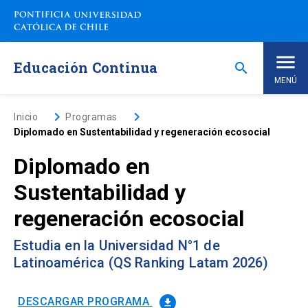
Saltar
a
contenido
principal
Educación Continua
search
MENÚ
Inicio
keyboard_arrow_right
keyboard_arrow_right
Inicio
Programas
Diplomado en Sustentabilidad y regeneración ecosocial
Nosotros
Diplomado en
Sustentabilidad y
Programas de Estudio
keyboard_arrow_down
regeneración ecosocial
Programas Corporativos
Estudia en la Universidad N°1 de
Latinoamérica (QS Ranking Latam 2026)
Noticias
DESCARGAR PROGRAMA
file_download