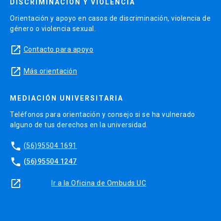
DISCRIMINACIÓN Y VIOLENCIA
Orientación y apoyo en casos de discriminación, violencia de
género o violencia sexual.
launch
Contacto para apoyo
launch
Más orientación
MEDIACIÓN UNIVERSITARIA
Teléfonos para orientación y consejo si se ha vulnerado
alguno de tus derechos en la universidad.
phone
(56)95504 1691
phone
(56)95504 1247
launch
Ir a la Oficina de Ombuds UC