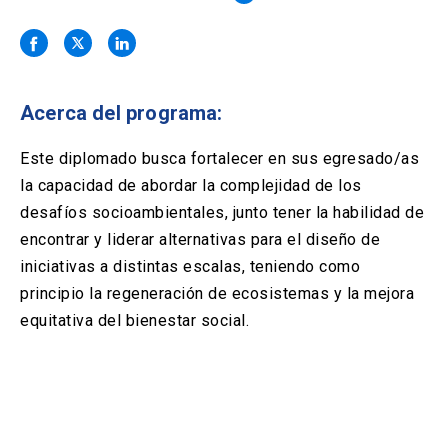
Solicitud Certificados
(El
keyboard_arrow_right
enlace
se
Portal Empresas
(El
keyboard_arrow_right
abre
enlace
en
se
una
Pagos y Convenios
(El
keyboard_arrow_right
Acerca del programa:
abre
nueva
enlace
en
pestaña)
se
Este diplomado busca fortalecer en sus egresado/as
una
ACCESOS UC
abre
nueva
la capacidad de abordar la complejidad de los
en
pestaña)
Biblioteca
Mi Portal UC
desafíos socioambientales, junto tener la habilidad de
launch
launch
una
(El
(El
nueva
encontrar y liderar alternativas para el diseño de
enlace
enlace
pestaña)
se
se
Correo
launch
iniciativas a distintas escalas, teniendo como
(El
abre
abre
enlace
principio la regeneración de ecosistemas y la mejora
en
en
se
una
una
equitativa del bienestar social.
abre
nueva
nueva
en
pestaña)
pestaña)
una
nueva
pestaña)