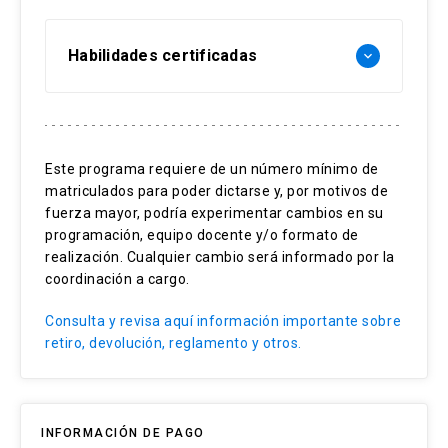
* En caso de que el alumno haya realizado los
Descubrimiento de procesos
cursos que conforman el diplomado de forma
Habilidades certificadas
organizacionales
keyboard_arrow_down
independiente y desee obtener la certificación
del Diplomado, es necesario que no hayan
Definición de proceso organizacional
Gestión de Procesos
pasado más de 2 años desde el inicio del primer
Elementos de un proceso organizacional
Buenas Prácticas
curso y debe poseer un título profesional o
Este programa requiere de un número mínimo de
Mejora Continua
Metodologías de descubrimiento de procesos
técnico, de acuerdo a lo solicitado como
matriculados para poder dictarse y, por motivos de
Enfoque Lean
organizacionales
requisito de ingreso al Diplomado.
fuerza mayor, podría experimentar cambios en su
Adaptación al Cambio
programación, equipo docente y/o formato de
Modelación de procesos organizacionales
realización. Cualquier cambio será informado por la
coordinación a cargo.
Elementos básicos y avanzados de Business
Consulta y revisa aquí información importante sobre
Process Model and Notation (BPMN)
retiro, devolución, reglamento y otros.
Modelación utilizando BPMN
Buenas prácticas de BPMN
INFORMACIÓN DE PAGO