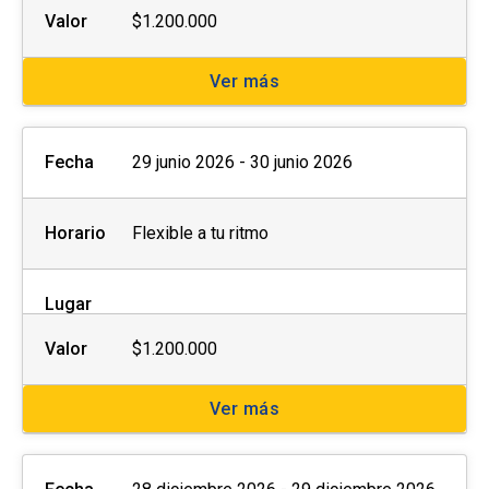
Animaciones: cápsulas de video o ilustración que
Valor
$1.200.000
tienen el objetivo de ejemplificar o aportar de
forma más ilustrada a la comprensión de los
Ver más
contenidos presentados.
Ejercicios prácticos: ejercicios autoaplicables que
Fecha
29 junio 2026 - 30 junio 2026
cuentan con una introducción por parte del
profesor a modo de guía, material anexo
descargable (cuando corresponde) y una
Horario
Flexible a tu ritmo
propuesta de soluciones para guiar al alumno.
Test automáticos: cada curso cuenta con 5 test
Lugar
automáticos, 4 controles de módulo y 1 examen.
Valor
$1.200.000
Los 4 controles de módulo diseñados para
evaluar la comprensión del alumno sobre los
contenidos tratados en cada sección, tienen 3
Ver más
intentos cada uno, fomentando el aprendizaje de
cada alumno y el hecho de poder volver sobre los