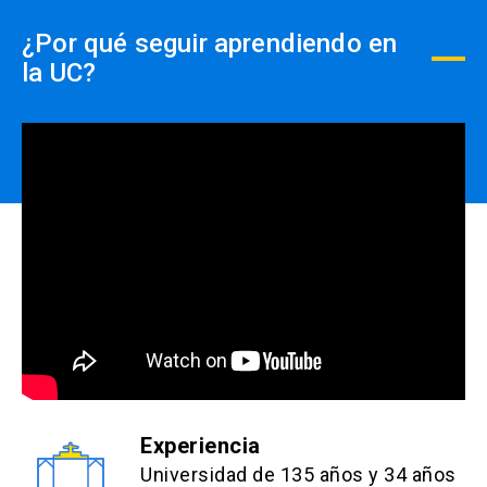
¿Por qué seguir aprendiendo en
Además, cada curso contará con dos instancias
la UC?
participativas, cada una con diferentes fines y
ambas optativas, es decir, participan sólo
quienes deseen hacerlo:
Diario mural:
corresponde a un foro de consultas
académicas en el que el alumno podrá realizar
preguntas, las que serán respondidas por un tutor
de contenidos. El tutor validará, además,
respuestas que puedan dejar los mismos
compañeros de clase, y cada alumno podrá
buscar los tópicos de interés que ya hayan sido
tratados con anterioridad. Este espacio contará
con unas reglas de uso, que establecen un
Experiencia
criterio estricto sobre qué tipo de comentarios se
Universidad de 135 años y 34 años