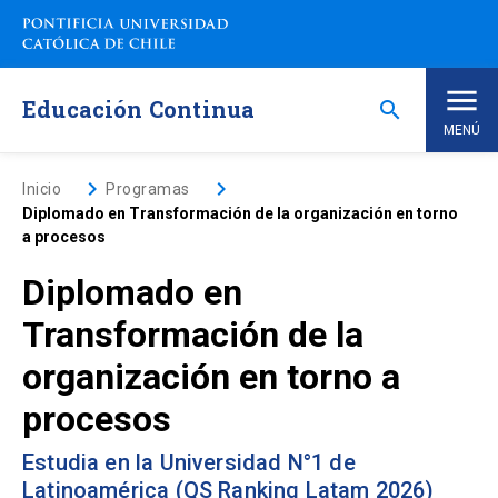
Saltar
a
contenido
principal
Educación Continua
search
MENÚ
Inicio
keyboard_arrow_right
keyboard_arrow_right
Inicio
Programas
Diplomado en Transformación de la organización en torno
a procesos
Nosotros
Diplomado en
Programas de Estudio
keyboard_arrow_down
Transformación de la
organización en torno a
Programas Corporativos
procesos
Noticias
Estudia en la Universidad N°1 de
Latinoamérica (QS Ranking Latam 2026)