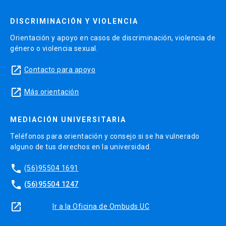
Definición de Mejora Continua
DISCRIMINACIÓN Y VIOLENCIA
Estandarización y Mejora Continua
Orientación y apoyo en casos de discriminación, violencia de
género o violencia sexual.
Evolución del mejoramiento continuo en el tiempo
Visión Lean de procesos
launch
Contacto para apoyo
Principios Lean
launch
Más orientación
Detección de brechas en los procesos
MEDIACIÓN UNIVERSITARIA
Teléfonos para orientación y consejo si se ha vulnerado
Gestión diaria de desempeño
alguno de tus derechos en la universidad.
Análisis y uso de gráficos para seguimiento de
phone
métricas
(56)95504 1691
phone
(56)95504 1247
Tablero de gestión diaria
Seguimiento de la mejora- Detección de brechas
launch
Ir a la Oficina de Ombuds UC
o desviaciones