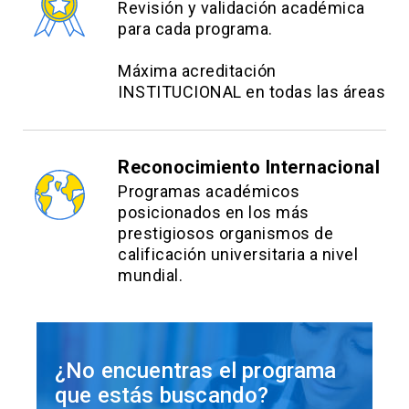
Revisión y validación académica
temáticas tratadas:
para cada programa.
1 control módulo 1 - (20%) Este control posee 3
Máxima acreditación
intentos.
INSTITUCIONAL en todas las áreas
1 control módulo 2 - (20%) Este control posee 3
intentos.
Reconocimiento Internacional
1 control módulo 3 - (20%) Este control posee 3
Programas académicos
intentos.
posicionados en los más
1 control módulo 4 - (20%) Este control posee 3
prestigiosos organismos de
intentos.
calificación universitaria a nivel
mundial.
1 examen final - (20%) El examen se realiza con
proctoring
y posee dos intentos.
¿No encuentras el programa
que estás buscando?