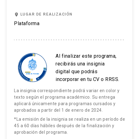
último curso del diplomado.
Resultados del Aprendizaje:
place
LUGAR DE REALIZACIÓN
El alumno que no cumpla con una de estas
Plataforma
exigencias reprueba automáticamente sin
Identificar los requerimientos necesarios para la
posibilidad de ningún tipo de certificación.
gestión de procesos de negocio en la
organización.
*En caso de que un alumno repruebe un curso
perteneciente a un diplomado, en Educación
Al finalizar este programa,
Elaborar las métricas para la gestión de
recibirás una insignia
Profesional Ingeniería UC ofrecemos la
procesos de negocio en la organización.
digital que podrás
oportunidad de realizar un nuevo intento. Para
Modelar los procesos de negocio en la
incorporar en tu CV o RRSS.
ejercer este derecho, el alumno deberá pagar un
organización utilizando la notación de
valor de 3 UF por curso, e indicar la fecha de la
La insignia correspondiente podrá variar en color y
modelación BPMN.
texto según el programa académico. Su entrega
versión en la que desea matricularse. La gestión
aplicará únicamente para programas cursados y
debe realizarse dentro de un máximo de 2 años
Aplicar el modelo de madurez para la gestión de
aprobados a partir del 1 de enero de 2024.
a contar de la fecha de inicio del diplomado
los procesos de negocio en la organización.
*La emisión de la insignia se realiza en un período de
original, y es factible para un máximo de 2
45 a 60 días hábiles después de la finalización y
cursos por diplomado.
aprobación del programa.
Contenidos: