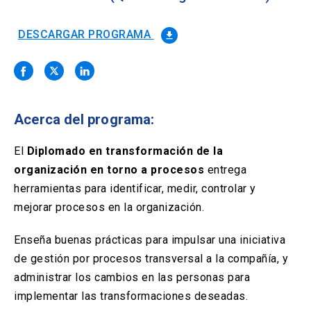
Solicitud Certificados
(El
keyboard_arrow_right
enlace
se
DESCARGAR PROGRAMA
file_download
Portal Empresas
(El
keyboard_arrow_right
abre
enlace
en
se
una
Pagos y Convenios
(El
keyboard_arrow_right
abre
nueva
enlace
en
pestaña)
se
una
Acerca del programa:
ACCESOS UC
abre
nueva
en
pestaña)
Biblioteca
Mi Portal UC
launch
launch
una
El
Diplomado en transformación de la
(El
(El
nueva
enlace
enlace
organización en torno a procesos
entrega
pestaña)
se
se
Correo
launch
herramientas para identificar, medir, controlar y
(El
abre
abre
enlace
en
en
mejorar procesos en la organización.
se
una
una
abre
nueva
nueva
Enseña buenas prácticas para impulsar una iniciativa
en
pestaña)
pestaña)
una
de gestión por procesos transversal a la compañía, y
nueva
administrar los cambios en las personas para
pestaña)
implementar las transformaciones deseadas.