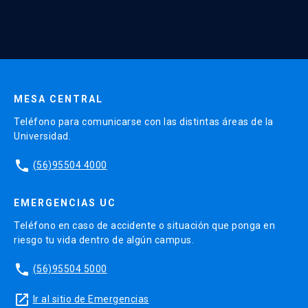
* Al ingresar tu e-mail aceptas recibir información de Educación
Continua UC y actividades relacionadas.
Resultados del Aprendizaje:
Enviar datos
Comprender los conceptos y aplicaciones de la
Mejora Continua de procesos con enfoque Lean.
Detectar brechas de desempeño en los
MESA CENTRAL
procesos dentro de la organización.
Teléfono para comunicarse con las distintas áreas de la
Universidad.
Aplicar herramientas de análisis para resolver
problemas de diversos tipos en la organización.
phone
(56)95504 4000
Identificar metodologías Lean para apoyar el
desarrollo de intervenciones de mejoramiento
EMERGENCIAS UC
continuo y generar una Cultura de mejoramiento
Teléfono en caso de accidente o situación que ponga en
en la organiza
ción.
riesgo tu vida dentro de algún campus.
Contenidos:
phone
(56)95504 5000
Mejora Continua bajo el enfoque Lean
launch
Ir al sitio de Emergencias