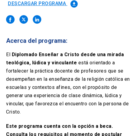
Solicitud Certificados
(El
keyboard_arrow_right
DESCARGAR PROGRAMA
file_download
enlace
se
Portal Empresas
(El
keyboard_arrow_right
abre
enlace
en
se
una
Pagos y Convenios
(El
keyboard_arrow_right
abre
nueva
enlace
Acerca del programa:
en
pestaña)
se
una
ACCESOS UC
abre
El
Diplomado Enseñar a Cristo desde una mirada
nueva
en
pestaña)
teológica, lúdica y vinculante
está orientado a
Biblioteca
Mi Portal UC
launch
launch
una
(El
(El
fortalecer la práctica docente de profesores que se
nueva
enlace
enlace
pestaña)
se
se
desempeñan en la enseñanza de la religión católica en
Correo
launch
(El
abre
abre
escuelas y contextos afines, con el propósito de
enlace
en
en
se
generar una experiencia de clase dinámica, lúdica y
una
una
abre
nueva
nueva
vincular, que favorezca el encuentro con la persona de
en
pestaña)
pestaña)
una
Cristo.
nueva
pestaña)
Este programa cuenta con la opción a beca.
Consulta los requisitos al momento de postular