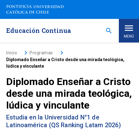
Saltar
a
contenido
principal
Educación Continua
search
MENÚ
Inicio
keyboard_arrow_right
keyboard_arrow_right
Inicio
Programas
Diplomado Enseñar a Cristo desde una mirada teológica,
lúdica y vinculante
Nosotros
Diplomado Enseñar a Cristo
Programas de Estudio
keyboard_arrow_down
desde una mirada teológica,
lúdica y vinculante
Programas Corporativos
Estudia en la Universidad N°1 de
Noticias
Latinoamérica (QS Ranking Latam 2026)