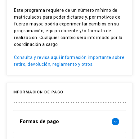
Ensayo de análisis y reflexión escrito: (50%)
Columna de opinión (50%).
Clases invertidas
Pensamiento Crítico Teológico
Herramientas de reflexión en el contexto
Este programa requiere de un número mínimo de
Informe (50%)
del desarrollo profesional docente y su
matriculados para poder dictarse y, por motivos de
Trabajo experiencial
Adaptación Curricular Religiosa
fuerza mayor, podría experimentar cambios en su
aplicabilidad a estudiantes
Talleres individuales y grupales
Metodología Experiencial
programación, equipo docente y/o formato de
Sentido y propósito en niños y
realización. Cualquier cambio será informado por la
Análisis de casos
Enfoque de Sinodalidad
adolescentes; aplicaciones a la enseñanza
coordinación a cargo.
Aprendizaje colaborativo online
Liderazgo Educativo Católico
Consulta y revisa aquí información importante sobre
Estrategias Metodológicas:
retiro, devolución, reglamento y otros.
Evaluación de los aprendizajes:
Clases expositivas
Trabajo escrito: Desarrollo de una red de
Clases invertidas
contenidos para contextos escolares (50%)
INFORMACIÓN DE PAGO
Trabajo experiencial
Prueba escrita (50%)
Talleres individuales y grupales
Análisis de casos
Formas de pago
keyboard_arrow_down
Aprendizaje colaborativo online