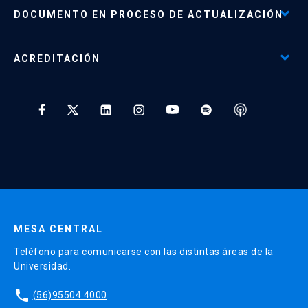
Políticas de Retiro, Devolución e Información Importante
Documento No Disponible
file_download
DOCUMENTO EN PROCESO DE ACTUALIZACIÓN
Beneficios para Alumnos de Diplomados
Programas Corporativos
ACREDITACIÓN
Preguntas Frecuentes
Tratamiento y Protección de Datos UC
* Al ingresar tu e-mail aceptas recibir información de Educación
Continua UC y actividades relacionadas.
Enviar datos
MESA CENTRAL
Teléfono para comunicarse con las distintas áreas de la
Universidad.
phone
(56)95504 4000