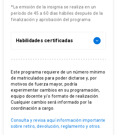
*La emisión de la insignia se realiza en un
período de 45 a 60 días hábiles después de la
finalización y aprobación del programa.
Habilidades certificadas
keyboard_arrow_down
Estrategias Pedagógicas en
Religión
Este programa requiere de un número mínimo
de matriculados para poder dictarse y, por
Pensamiento Crítico Teológico
motivos de fuerza mayor, podría
Adaptación Curricular Religiosa
experimentar cambios en su programación,
equipo docente y/o formato de realización.
Metodología Experiencial
Cualquier cambio será informado por la
coordinación a cargo.
Enfoque de Sinodalidad
Consulta y revisa aquí información importante
Liderazgo Educativo Católico
sobre retiro, devolución, reglamento y otros.