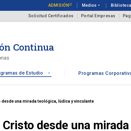
ADMISIÓN
Medios
arrow_drop_down
Bibliotec
Solicitud Certificados
Portal Empresas
Pag
ón Continua
onas
gramas de Estudio
Programas Corporativ
arrow_drop_down
desde una mirada teológica, lúdica y vinculante
Cristo desde una mirada t