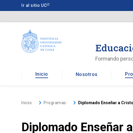
Saltar
Ir al sitio UC
a
contenido
principal
Educaci
Formando pers
Inicio
Pro
Nosotros
keyboard_arrow_right
keyboard_arrow_right
Inicio
Programas
Diplomado Enseñar a Cristo 
Diplomado Enseñar a 