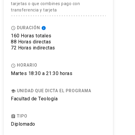
tarjetas o que combines pago con
transferencia y tarjeta
DURACIÓN
access_time
info
160 Horas totales
88 Horas directas
72 Horas indirectas
HORARIO
access_time
Martes 18:30 a 21:30 horas
UNIDAD QUE DICTA EL PROGRAMA
school
Facultad de Teología
TIPO
assignment
Diplomado