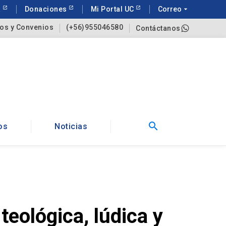
a
Donaciones
Mi Portal UC
Correo
arrow_drop_down
os y Convenios
(+56)955046580
Contáctanos
search
os
Noticias
eológica, lúdica y