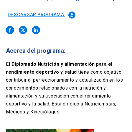
Solicitud Certificados
(El
keyboard_arrow_right
enlace
se
DESCARGAR PROGRAMA
file_download
Portal Empresas
(El
keyboard_arrow_right
abre
enlace
en
se
una
Pagos y Convenios
(El
keyboard_arrow_right
abre
nueva
enlace
en
pestaña)
se
una
Acerca del programa:
ACCESOS UC
abre
nueva
en
pestaña)
Biblioteca
Mi Portal UC
launch
launch
una
El
Diplomado Nutrición y alimentación para el
(El
(El
nueva
enlace
enlace
rendimiento deportivo y salud
tiene como objetivo
pestaña)
se
se
Correo
launch
contribuir al perfeccionamiento y actualización en los
(El
abre
abre
enlace
en
en
conocimientos relacionados con la nutrición y
se
una
una
alimentación y su asociación con el rendimiento
abre
nueva
nueva
en
deportivo y la salud. Está dirigido a Nutricionistas,
pestaña)
pestaña)
una
Médicos y Kinesiólogos.
nueva
pestaña)