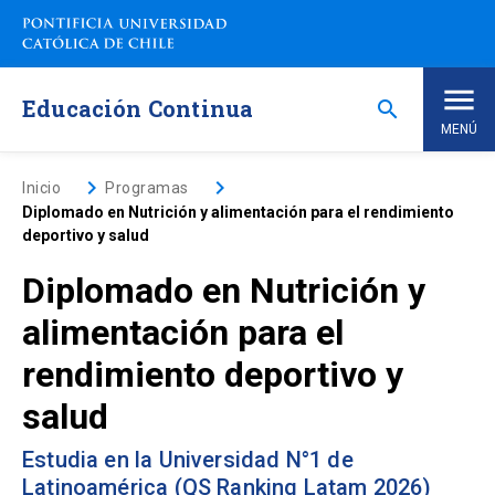
Saltar
a
contenido
principal
Educación Continua
search
MENÚ
Inicio
keyboard_arrow_right
keyboard_arrow_right
Inicio
Programas
Diplomado en Nutrición y alimentación para el rendimiento
deportivo y salud
Nosotros
Diplomado en Nutrición y
Programas de Estudio
keyboard_arrow_down
alimentación para el
rendimiento deportivo y
Programas Corporativos
salud
Noticias
Estudia en la Universidad N°1 de
Latinoamérica (QS Ranking Latam 2026)