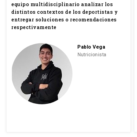
equipo multidisciplinario analizar los
Prueba individual de desarrollo: 60%
Trabajo grupal de planificación alimentaria:
distintos contextos de los deportistas y
Taller grupal de Gasto energético en
25%
entregar soluciones o recomendaciones
reposo: 20 %
respectivamente
Trabajo grupal de hidratación y ayudas
Taller grupal de Adulto Mayor: 20%
ergogénicas nutricionales:25%
Pablo Vega
Nutricionista