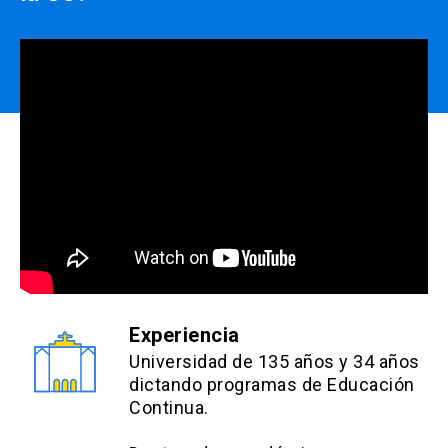
acumulables y deben ser
efectuados PREVIO AL PAGO,
close
no se realizará devolución de
dinero.
Experiencia
Universidad de 135 años y 34 años
dictando programas de Educación
Continua.