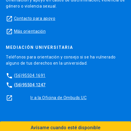
Orientación y apoyo en casos de discriminación, violencia de
género o violencia sexual.
launch
Contacto para apoyo
launch
Más orientación
MEDIACIÓN UNIVERSITARIA
Teléfonos para orientación y consejo si se ha vulnerado
alguno de tus derechos en la universidad.
phone
(56)95504 1691
phone
(56)95504 1247
launch
Ir a la Oficina de Ombuds UC
Avísame cuando esté disponible