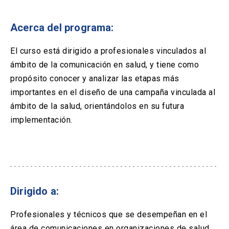
Solicitud Certificados
(El
keyboard_arrow_right
enlace
se
Acerca del programa:
Portal Empresas
(El
keyboard_arrow_right
abre
enlace
en
se
El curso está dirigido a profesionales vinculados al
una
Pagos y Convenios
(El
keyboard_arrow_right
abre
ámbito de la comunicación en salud, y tiene como
nueva
enlace
en
pestaña)
se
propósito conocer y analizar las etapas más
una
ACCESOS UC
abre
importantes en el diseño de una campaña vinculada al
nueva
en
pestaña)
ámbito de la salud, orientándolos en su futura
Biblioteca
Mi Portal UC
launch
launch
una
(El
(El
implementación.
nueva
enlace
enlace
pestaña)
se
se
Correo
launch
(El
abre
abre
enlace
en
en
se
una
una
abre
nueva
nueva
en
pestaña)
pestaña)
una
Dirigido a:
nueva
pestaña)
Profesionales y técnicos que se desempeñan en el
área de comunicaciones en organizaciones de salud,