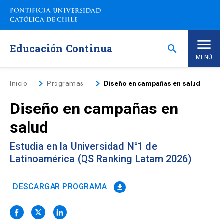
Saltar
a
contenido
principal
Educación Continua
search
MENÚ
Inicio
keyboard_arrow_right
keyboard_arrow_right
Inicio
Programas
Diseño en campañas en salud
Diseño en campañas en
Nosotros
salud
Programas de Estudio
keyboard_arrow_down
Estudia en la Universidad N°1 de
Latinoamérica (QS Ranking Latam 2026)
Programas Corporativos
DESCARGAR PROGRAMA
file_download
Noticias