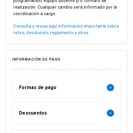
programación, equipo docente y/o formato de
realización. Cualquier cambio será informado por la
coordinación a cargo.
Consulta y revisa aquí información importante sobre
retiro, devolución, reglamento y otros.
INFORMACIÓN DE PAGO
Formas de pago
keyboard_arrow_down
Forma de pago Chile:
Descuentos
keyboard_arrow_down
- Web pay: Tarjeta de crédito hasta 3 cuotas
sin interés y Tarjeta de débito-redcompra en 1