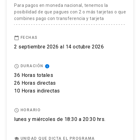
El postular no asegura el cupo, una vez inscrito o
Para pagos en moneda nacional, tenemos la
aceptado en el programa se debe pagar el valor
posibilidad de que pagues con 2 o más tarjetas o que
combines pago con transferencia y tarjeta
completo de la actividad para estar matriculado.
No se tramitarán postulaciones incompletas.
calendar_today
FECHAS
2 septiembre 2026 al 14 octubre 2026
P
uedes revisar aquí más información importante
sobre el proceso de admisión y matrícula.
access_time
info
DURACIÓN
36 Horas totales
26 Horas directas
10 Horas indirectas
access_time
HORARIO
lunes y miércoles de 18:30 a 20:30 hrs.
school
UNIDAD QUE DICTA EL PROGRAMA