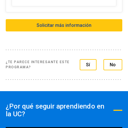
sin interés y Tarjeta de débito-redcompra en 1
cuota
- Transferencia Bancaria:
Solicitar más información
Formas de pago extranjero:
- Tarjetas de créditos a través de webpay
- Transferencia Bancaria
- Paypal
¿TE PARECE INTERESANTE ESTE
Sí
No
PROGRAMA?
Formas de pago por empresas:
- Con ficha de inscripción y Orden de compra
¿Por qué seguir aprendiendo en
la UC?