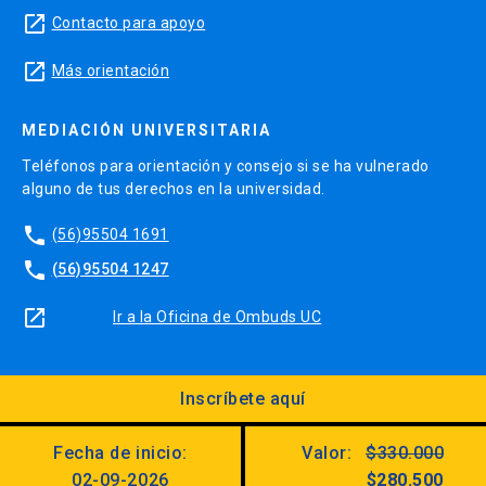
launch
Contacto para apoyo
launch
Más orientación
MEDIACIÓN UNIVERSITARIA
Teléfonos para orientación y consejo si se ha vulnerado
alguno de tus derechos en la universidad.
phone
(56)95504 1691
phone
(56)95504 1247
launch
Ir a la Oficina de Ombuds UC
Inscríbete aquí
Diseño:
Dirección Digital, Prorrectoría
Fecha de inicio:
Valor:
$330.000
Utilizando el
Kit Digital UC
02-09-2026
$280.500