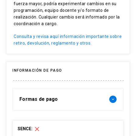
fuerza mayor, podría experimentar cambios en su
Transferencia de conocimientos sobre
programación, equipo docente y/o formato de
realización. Cualquier cambio será informado por la
vitivinicultura.
coordinación a cargo.
Consulta y revisa aquí información importante sobre
retiro, devolución, reglamento y otros.
INFORMACIÓN DE PAGO
Formas de pago
keyboard_arrow_down
Forma de pago Chile:
close
SENCE:
- Web pay: Tarjeta de crédito hasta 3 cuotas