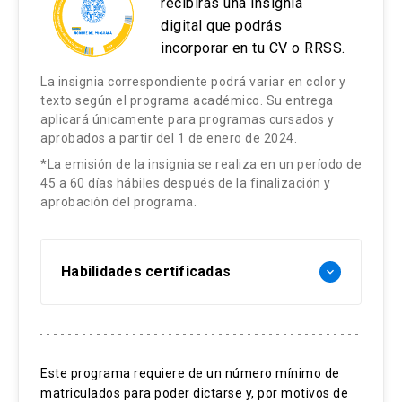
recibirás una insignia
digital que podrás
incorporar en tu CV o RRSS.
La insignia correspondiente podrá variar en color y
texto según el programa académico. Su entrega
aplicará únicamente para programas cursados y
aprobados a partir del 1 de enero de 2024.
*La emisión de la insignia se realiza en un período de
45 a 60 días hábiles después de la finalización y
aprobación del programa.
Habilidades certificadas
keyboard_arrow_down
Análisis del ecosistema vitícola.
Comprensión de paradigmas vitivinícolas.
Este programa requiere de un número mínimo de
matriculados para poder dictarse y, por motivos de
Impacto en los productos.