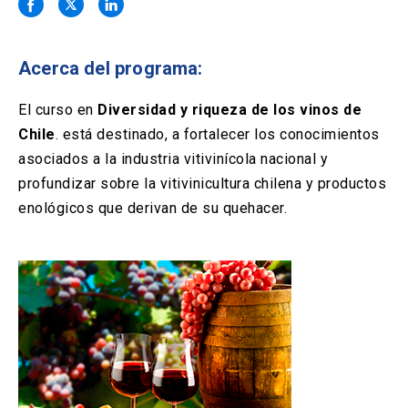
Solicitud Certificados
(El
keyboard_arrow_right
enlace
se
Portal Empresas
(El
keyboard_arrow_right
abre
Acerca del programa:
enlace
en
se
una
Pagos y Convenios
(El
keyboard_arrow_right
abre
El curso
en
Diversidad y riqueza de los vinos de
nueva
enlace
en
Chile
.
está destinado, a fortalecer los conocimientos
pestaña)
se
una
ACCESOS UC
abre
asociados a la industria vitivinícola nacional y
nueva
en
profundizar sobre la vitivinicultura chilena y productos
pestaña)
Biblioteca
Mi Portal UC
launch
launch
una
(El
(El
enológicos que derivan de su quehacer.
nueva
enlace
enlace
pestaña)
se
se
Correo
launch
(El
abre
abre
enlace
en
en
se
una
una
abre
nueva
nueva
en
pestaña)
pestaña)
una
nueva
pestaña)