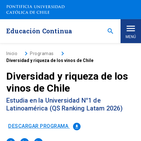
Saltar
a
contenido
principal
Educación Continua
search
MENÚ
Inicio
keyboard_arrow_right
keyboard_arrow_right
Inicio
Programas
Diversidad y riqueza de los vinos de Chile
Nosotros
Diversidad y riqueza de los
vinos de Chile
Programas de Estudio
keyboard_arrow_down
Estudia en la Universidad N°1 de
Programas Corporativos
Latinoamérica (QS Ranking Latam 2026)
Noticias
DESCARGAR PROGRAMA
file_download