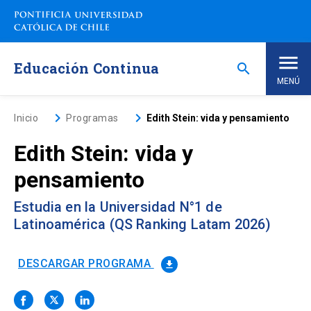
Saltar
a
contenido
principal
Educación Continua
search
MENÚ
Inicio
keyboard_arrow_right
keyboard_arrow_right
Inicio
Programas
Edith Stein: vida y pensamiento
Edith Stein: vida y
Nosotros
pensamiento
Programas de Estudio
keyboard_arrow_down
Estudia en la Universidad N°1 de
Latinoamérica (QS Ranking Latam 2026)
Programas Corporativos
DESCARGAR PROGRAMA
file_download
Noticias