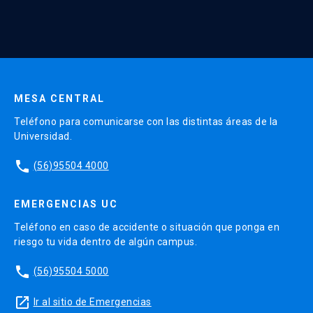
Continua UC y actividades relacionadas.
Enviar datos
MESA CENTRAL
Teléfono para comunicarse con las distintas áreas de la
Universidad.
phone
(56)95504 4000
EMERGENCIAS UC
Teléfono en caso de accidente o situación que ponga en
riesgo tu vida dentro de algún campus.
phone
(56)95504 5000
launch
Ir al sitio de Emergencias