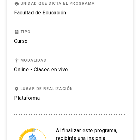
Módulo III Monitoreo en logros y brechas del
school
UNIDAD QUE DICTA EL PROGRAMA
aprendizaje
Facultad de Educación
Contenidos:
assignment
TIPO
Informes
Curso
Progreso del aprendizaje.
accessibility
MODALIDAD
Brechas en el aprendizaje.
Online - Clases en vivo
place
LUGAR DE REALIZACIÓN
Plataforma
Al finalizar este programa,
recibirás una insignia