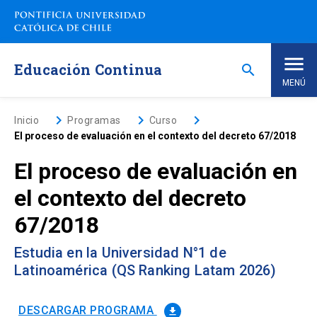
Saltar
a
contenido
principal
Educación Continua
search
MENÚ
Inicio
keyboard_arrow_right
keyboard_arrow_right
keyboard_arrow_right
Inicio
Programas
Curso
El proceso de evaluación en el contexto del decreto 67/2018
Nosotros
El proceso de evaluación en
el contexto del decreto
Programas de Estudio
keyboard_arrow_down
67/2018
Programas Corporativos
Estudia en la Universidad N°1 de
Latinoamérica (QS Ranking Latam 2026)
Noticias
DESCARGAR PROGRAMA
file_download