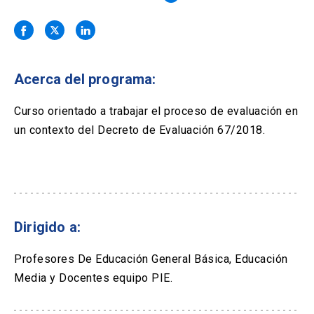
Solicitud Certificados
(El
keyboard_arrow_right
enlace
se
Portal Empresas
(El
keyboard_arrow_right
abre
enlace
en
se
una
Pagos y Convenios
(El
keyboard_arrow_right
Acerca del programa:
abre
nueva
enlace
en
pestaña)
se
Curso orientado a trabajar el proceso de evaluación en
una
ACCESOS UC
abre
nueva
un contexto del Decreto de Evaluación 67/2018.
en
pestaña)
Biblioteca
Mi Portal UC
launch
launch
una
(El
(El
nueva
enlace
enlace
pestaña)
se
se
Correo
launch
(El
abre
abre
enlace
en
en
se
una
una
Dirigido a:
abre
nueva
nueva
en
pestaña)
pestaña)
una
Profesores De Educación General Básica, Educación
nueva
Media y Docentes equipo PIE.
pestaña)