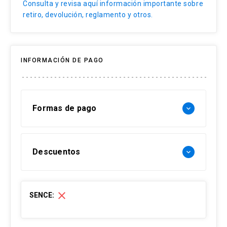
Consulta y revisa aquí información importante sobre
retiro, devolución, reglamento y otros.
INFORMACIÓN DE PAGO
Formas de pago
keyboard_arrow_down
Forma de pago Chile:
Descuentos
keyboard_arrow_down
- Web pay: Tarjeta de crédito hasta 3 cuotas
sin interés y Tarjeta de débito-redcompra en 1
30% Funcionarios UC
cuota
close
SENCE:
- Transferencia Bancaria:
20% Caja Los Andes
15% Ex alumnos UC (Pregrado-