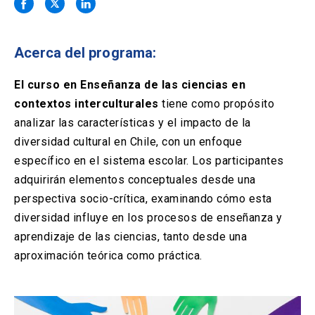
Solicitud Certificados
(El
keyboard_arrow_right
enlace
se
Portal Empresas
(El
keyboard_arrow_right
abre
Acerca del programa:
enlace
en
se
una
Pagos y Convenios
(El
keyboard_arrow_right
abre
El curso en Enseñanza de las ciencias en
nueva
enlace
en
contextos interculturales
tiene como propósito
pestaña)
se
una
ACCESOS UC
abre
analizar las características y el impacto de la
nueva
en
diversidad cultural en Chile, con un enfoque
pestaña)
Biblioteca
Mi Portal UC
launch
launch
una
(El
(El
específico en el sistema escolar. Los participantes
nueva
enlace
enlace
adquirirán elementos conceptuales desde una
pestaña)
se
se
Correo
launch
(El
abre
abre
perspectiva socio-crítica, examinando cómo esta
enlace
en
en
diversidad influye en los procesos de enseñanza y
se
una
una
abre
nueva
nueva
aprendizaje de las ciencias, tanto desde una
en
pestaña)
pestaña)
aproximación teórica como práctica.
una
nueva
pestaña)