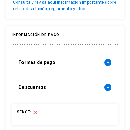
Consulta y revisa aquí información importante sobre
retiro, devolución, reglamento y otros.
INFORMACIÓN DE PAGO
Formas de pago
keyboard_arrow_down
Forma de pago Chile:
Descuentos
keyboard_arrow_down
- Web pay: Tarjeta de crédito hasta 3 cuotas
sin interés y Tarjeta de débito-redcompra en 1
30% Funcionarios UC
cuota
close
SENCE:
- Transferencia Bancaria:
15% Ex alumnos UC (Pregrado-
Postgrados-Diplomados)