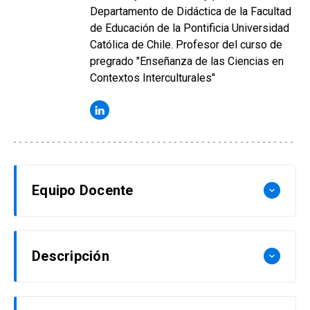
Departamento de Didáctica de la Facultad
de Educación de la Pontificia Universidad
Católica de Chile. Profesor del curso de
pregrado "Enseñanza de las Ciencias en
Contextos Interculturales"
Equipo Docente
keyboard_arrow_down
Cecilia Assael:*
Descripción
keyboard_arrow_down
Profesora Docente Asociada. Doctora en
Ciencias de la Educación con mención en
Este curso tiene como objetivo explorar cómo
Interculturalidad (USACH). Especialista en