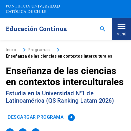
Saltar
a
contenido
principal
Educación Continua
search
MENÚ
Inicio
keyboard_arrow_right
keyboard_arrow_right
Inicio
Programas
Enseñanza de las ciencias en contextos interculturales
Nosotros
Enseñanza de las ciencias
en contextos interculturales
Programas de Estudio
keyboard_arrow_down
Estudia en la Universidad N°1 de
Programas Corporativos
Latinoamérica (QS Ranking Latam 2026)
Noticias
DESCARGAR PROGRAMA
file_download