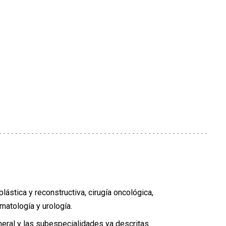
lástica y reconstructiva, cirugía oncológica,
umatología y urología.
eral y las subespecialidades ya descritas.