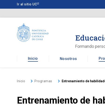
Saltar
Ir al sitio UC
a
contenido
principal
Educaci
Formando pers
Inicio
Pro
Nosotros
keyboard_arrow_right
keyboard_arrow_right
Inicio
Programas
Entrenamiento de habilidade
Entrenamiento de hab