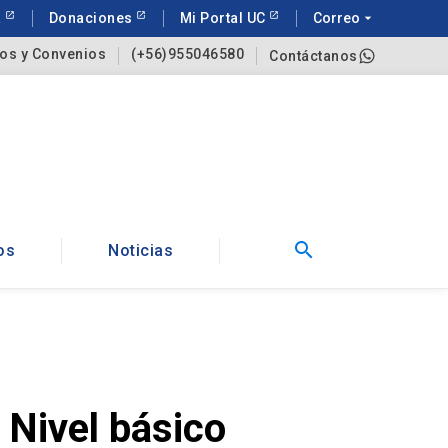
a
Donaciones
Mi Portal UC
Correo
arrow_drop_down
os y Convenios
(+56)955046580
Contáctanos
search
os
Noticias
 Nivel básico