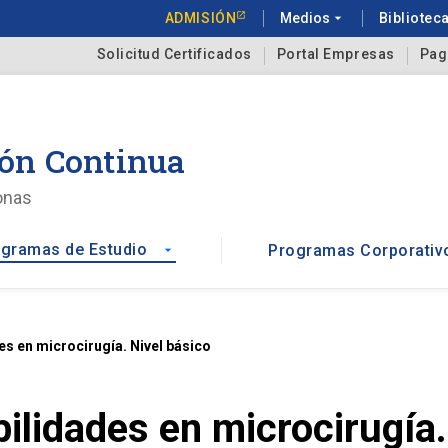
ADMISIÓN
Medios
arrow_drop_down
Bibliotec
Solicitud Certificados
Portal Empresas
Pag
ón Continua
onas
gramas de Estudio
Programas Corporativ
arrow_drop_down
s en microcirugía. Nivel básico
ilidades en microcirugía.