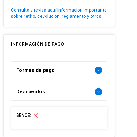
Anastomosis vasculares
Consulta y revisa aquí información importante
sobre retiro, devolución, reglamento y otros.
INFORMACIÓN DE PAGO
Formas de pago
keyboard_arrow_down
Forma de pago Chile:
Descuentos
keyboard_arrow_down
- Web pay: Tarjeta de crédito hasta 3
cuotas sin interés y Tarjeta de débito-
30% Funcionarios UC
close
SENCE:
redcompra en 1 cuota
30% Funcionario Red de salud UC
- Transferencia Bancaria:
Christus