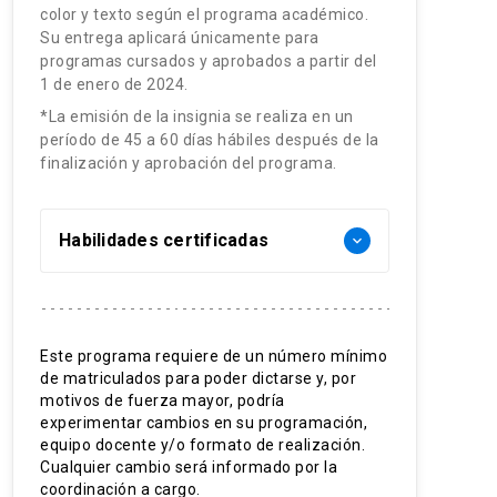
color y texto según el programa académico.
Su entrega aplicará únicamente para
programas cursados y aprobados a partir del
1 de enero de 2024.
*La emisión de la insignia se realiza en un
período de 45 a 60 días hábiles después de la
finalización y aprobación del programa.
Habilidades certificadas
keyboard_arrow_down
Teoría microcirugía
Práctica en tejidos ex vivo
Este programa requiere de un número mínimo
de matriculados para poder dictarse y, por
Teoría en técnicas de microcirugía
motivos de fuerza mayor, podría
experimentar cambios en su programación,
Manejo instrumental
equipo docente y/o formato de realización.
microquirúrgico
Cualquier cambio será informado por la
coordinación a cargo.