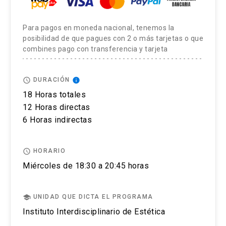
la expresión artística.
Con el objetivo de brindar las condiciones y
Para pagos en moneda nacional, tenemos la
posibilidad de que pagues con 2 o más tarjetas o que
asistencia adecuadas, invitamos a
personas
combines pago con transferencia y tarjeta
con discapacidad
física, motriz, sensorial
(visual o auditiva) u otra, a dar aviso de esto
durante el proceso de postulación.
access_time
info
DURACIÓN
18 Horas totales
El
postular no asegura el cupo
, una vez
12 Horas directas
inscrito o aceptado en el programa se debe
6 Horas indirectas
pagar el valor completo de la actividad para
estar matriculado
.
access_time
HORARIO
Miércoles de 18:30 a 20:45 horas
No se tramitarán postulaciones incompletas.
Puedes revisar aquí más información
school
UNIDAD QUE DICTA EL PROGRAMA
importante sobre el proceso de admisión y
Instituto Interdisciplinario de Estética
matrícula.