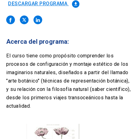
Solicitud Certificados
(El
keyboard_arrow_right
DESCARGAR PROGRAMA
file_download
enlace
se
Portal Empresas
(El
keyboard_arrow_right
abre
enlace
en
se
una
Pagos y Convenios
(El
keyboard_arrow_right
abre
nueva
enlace
Acerca del programa:
en
pestaña)
se
una
ACCESOS UC
abre
El curso tiene como propósito comprender los
nueva
en
pestaña)
procesos de configuración y montaje estético de los
Biblioteca
Mi Portal UC
launch
launch
una
(El
(El
imaginarios naturales, diseñados a partir del llamado
nueva
enlace
enlace
pestaña)
se
se
"arte botánico" (técnicas de representación botánica),
Correo
launch
(El
abre
abre
y su relación con la filosofía natural (saber científico),
enlace
en
en
se
desde los primeros viajes transoceánicos hasta la
una
una
abre
nueva
nueva
actualidad.
en
pestaña)
pestaña)
una
nueva
pestaña)