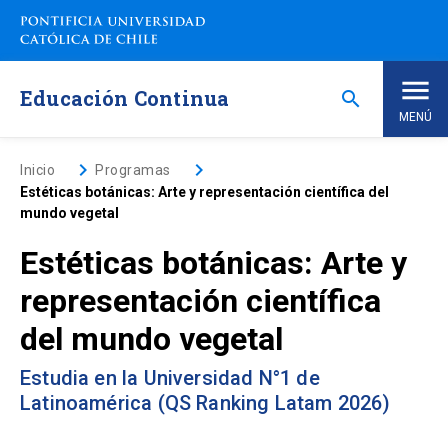
Saltar
a
contenido
principal
Educación Continua
search
MENÚ
Inicio
keyboard_arrow_right
keyboard_arrow_right
Inicio
Programas
Estéticas botánicas: Arte y representación científica del
mundo vegetal
Nosotros
Estéticas botánicas: Arte y
Programas de Estudio
keyboard_arrow_down
representación científica
del mundo vegetal
Programas Corporativos
Estudia en la Universidad N°1 de
Noticias
Latinoamérica (QS Ranking Latam 2026)