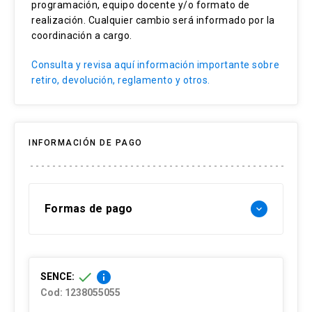
Métodos de pronósticos
programación, equipo docente y/o formato de
realización. Cualquier cambio será informado por la
Estimación de demanda
coordinación a cargo.
Métodos cualitativos
Consulta y revisa aquí información importante sobre
retiro, devolución, reglamento y otros.
INFORMACIÓN DE PAGO
Formas de pago
keyboard_arrow_down
Forma de pago Chile:
check
info
SENCE:
- Web pay: Tarjeta de crédito hasta 3 cuotas
Cod: 1238055055
sin interés y Tarjeta de débito-redcompra en 1