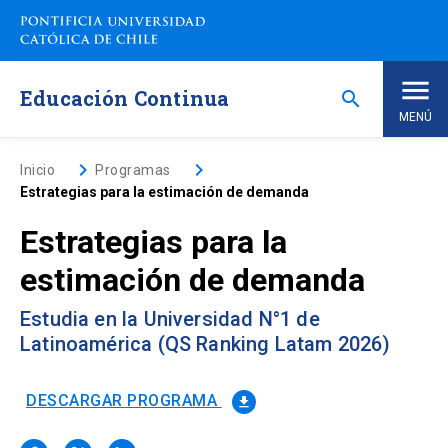
Saltar
a
contenido
principal
Educación Continua
search
MENÚ
Inicio
keyboard_arrow_right
keyboard_arrow_right
Inicio
Programas
Estrategias para la estimación de demanda
Nosotros
Estrategias para la
estimación de demanda
Programas de Estudio
keyboard_arrow_down
Estudia en la Universidad N°1 de
Programas Corporativos
Latinoamérica (QS Ranking Latam 2026)
Noticias
DESCARGAR PROGRAMA
file_download