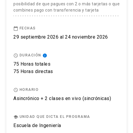
proceso de postulación.
posibilidad de que pagues con 2 o más tarjetas o que
este programa.
Regresión lineal simple
combines pago con transferencia y tarjeta
El postular no asegura el cupo, una vez inscrito o
Regresión lineal múltiple
aceptado en el programa se debe pagar el valor
Análisis del resultado de una regresión
calendar_today
FECHAS
completo de la actividad para estar matriculado.
29 septiembre 2026 al 24 noviembre 2026
Pronosticando con Excel
No se tramitarán postulaciones incompletas.
access_time
info
DURACIÓN
Pre-proceso y visualización de datos
Puedes revisar aquí más información importante
75 Horas totales
sobre el proceso de admisión y matrícula
Uso de variables categóricas
75 Horas directas
Creación y testeo del pronóstico
access_time
HORARIO
Otras técnicas de pronósticos
Asincrónico + 2 clases en vivo (sincrónicas)
Modelos autorregresivos integrados de media
móvil (ARIMA)
school
UNIDAD QUE DICTA EL PROGRAMA
Escuela de Ingeniería
Modelo de difusión de Bass