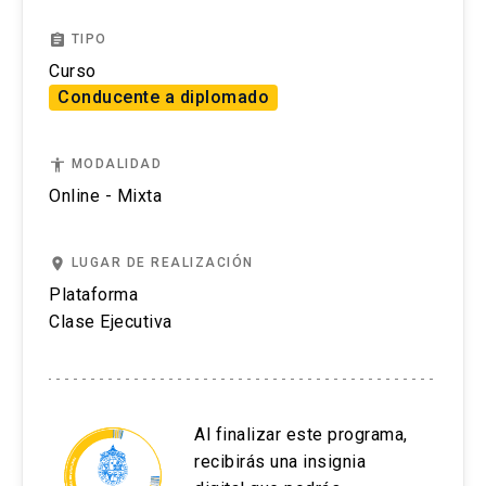
Redes neuronales
assignment
TIPO
Curso
Conducente a diplomado
accessibility
MODALIDAD
Online - Mixta
place
LUGAR DE REALIZACIÓN
Plataforma
Clase Ejecutiva
Al finalizar este programa,
recibirás una insignia