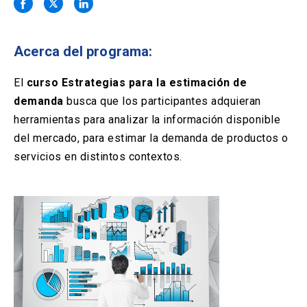
Solicitud Certificados
(El
keyboard_arrow_right
enlace
se
Portal Empresas
(El
keyboard_arrow_right
abre
Acerca del programa:
enlace
en
se
una
Pagos y Convenios
(El
keyboard_arrow_right
abre
El
curso Estrategias para la estimación de
nueva
enlace
en
demanda
busca que los participantes adquieran
pestaña)
se
una
ACCESOS UC
abre
herramientas para analizar la información disponible
nueva
en
del mercado, para estimar la demanda de productos o
pestaña)
Biblioteca
Mi Portal UC
launch
launch
una
(El
(El
servicios en distintos contextos.
nueva
enlace
enlace
pestaña)
se
se
Correo
launch
(El
abre
abre
enlace
en
en
se
una
una
abre
nueva
nueva
en
pestaña)
pestaña)
una
nueva
pestaña)