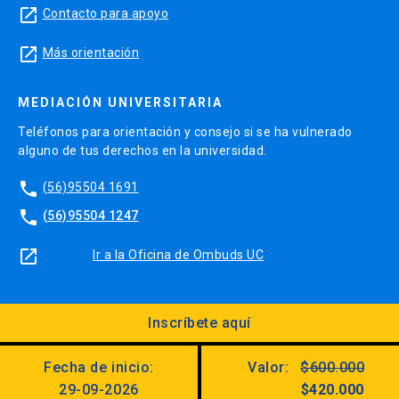
launch
Contacto para apoyo
launch
Más orientación
MEDIACIÓN UNIVERSITARIA
Teléfonos para orientación y consejo si se ha vulnerado
alguno de tus derechos en la universidad.
phone
(56)95504 1691
phone
(56)95504 1247
launch
Ir a la Oficina de Ombuds UC
Inscríbete aquí
Diseño:
Dirección Digital, Prorrectoría
Fecha de inicio:
Valor:
$600.000
Utilizando el
Kit Digital UC
29-09-2026
$420.000