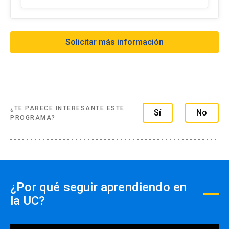
cuota
- Transferencia Bancaria:
Solicitar más información
Formas de pago extranjero:
- Tarjetas de créditos a través de webpay
- Transferencia Bancaria
- Paypal
¿TE PARECE INTERESANTE ESTE
Sí
No
PROGRAMA?
Formas de pago por empresas:
- Con ficha de inscripción y Orden de compra
¿Por qué seguir aprendiendo en
la UC?