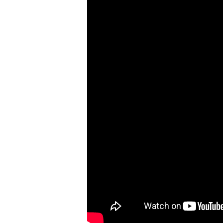
COORDINADOR
EM. Antonia Sateler Villanueva
Enfermera- Matrona, Instructor Adjunto Progra
Programa de Farmacología y Toxicología UC.