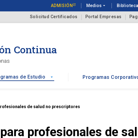
ADMISIÓN
Medios
arrow_drop_down
Bibliotec
Solicitud Certificados
Portal Empresas
Pag
ón Continua
onas
gramas de Estudio
Programas Corporativ
arrow_drop_down
rofesionales de salud no prescriptores
 para profesionales de sa