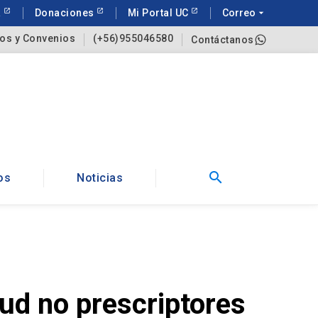
a
Donaciones
Mi Portal UC
Correo
arrow_drop_down
os y Convenios
(+56)955046580
Contáctanos
search
os
Noticias
lud no prescriptores