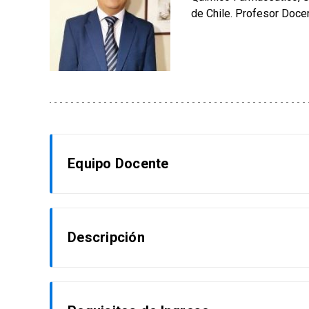
de Chile. Profesor Doce
Equipo Docente
Dr. Juan Carlos Ríos Bustamante
Descripción
Profesor Docente Asociado UC. Departamento d
Toxicológica (CITUC)
El estudiante que ingrese al curso aprenderá 
Dr. Luis Rojas Orellana