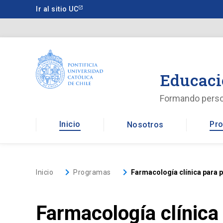
Saltar
Ir al sitio UC
a
contenido
principal
Educaci
Formando pers
Inicio
Pro
Nosotros
keyboard_arrow_right
keyboard_arrow_right
Inicio
Programas
Farmacología clínica para p
Farmacología clínica