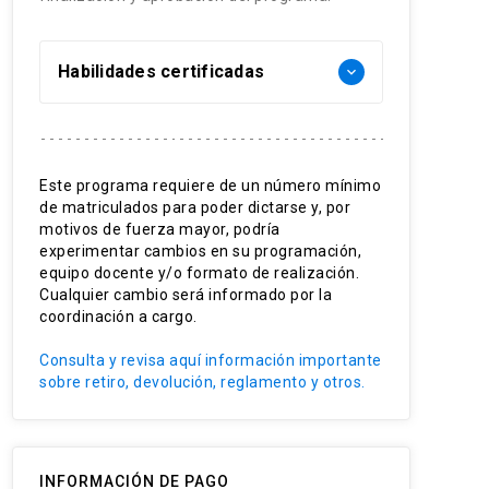
Habilidades certificadas
keyboard_arrow_down
Farmacología
Trabajo en equipo
Este programa requiere de un número mínimo
Salud Pública
de matriculados para poder dictarse y, por
Pensamiento crítico
motivos de fuerza mayor, podría
Medicina Basada en Evidencia
experimentar cambios en su programación,
equipo docente y/o formato de realización.
Cualquier cambio será informado por la
coordinación a cargo.
Consulta y revisa aquí información importante
sobre retiro, devolución, reglamento y otros.
INFORMACIÓN DE PAGO