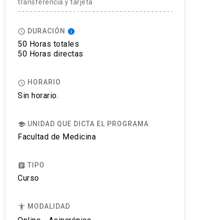
transferencia y tarjeta
DURACIÓN
access_time
info
50 Horas totales
50 Horas directas
HORARIO
access_time
Sin horario.
UNIDAD QUE DICTA EL PROGRAMA
school
Facultad de Medicina
TIPO
assignment
Curso
MODALIDAD
accessibility