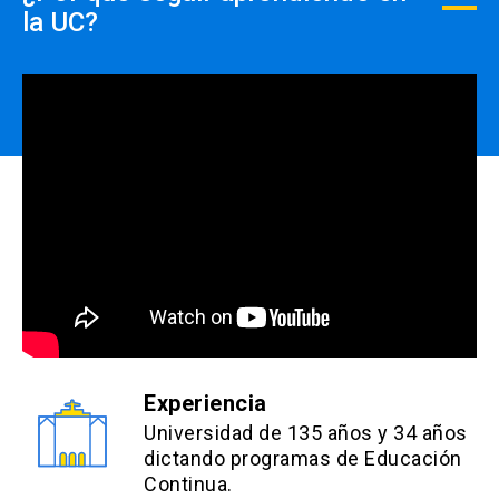
la UC?
5% Estudiantes de postgrado otras
universidades
info
Los descuentos NO son
acumulables y deben ser
efectuados PREVIO AL PAGO,
close
no se realizará devolución de
dinero.
Experiencia
Universidad de 135 años y 34 años
dictando programas de Educación
Continua.