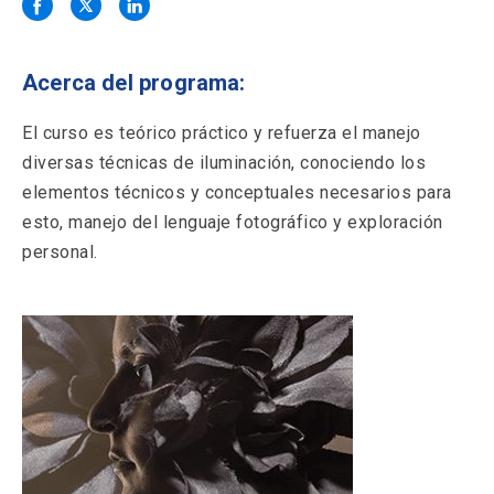
Solicitud Certificados
(El
keyboard_arrow_right
enlace
se
Portal Empresas
(El
keyboard_arrow_right
abre
Acerca del programa:
enlace
en
se
una
Pagos y Convenios
(El
keyboard_arrow_right
abre
El curso es teórico práctico y refuerza el manejo
nueva
enlace
en
diversas técnicas de iluminación, conociendo los
pestaña)
se
una
ACCESOS UC
abre
elementos técnicos y conceptuales necesarios para
nueva
en
esto, manejo del lenguaje fotográfico y exploración
pestaña)
Biblioteca
Mi Portal UC
launch
launch
una
(El
(El
personal.
nueva
enlace
enlace
pestaña)
se
se
Correo
launch
(El
abre
abre
enlace
en
en
se
una
una
abre
nueva
nueva
en
pestaña)
pestaña)
una
nueva
pestaña)