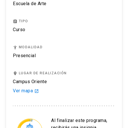
Escuela de Arte
assignment
TIPO
Curso
accessibility
MODALIDAD
Presencial
place
LUGAR DE REALIZACIÓN
Campus Oriente
Ver mapa
launch
Al finalizar este programa,
recibirás una insignia