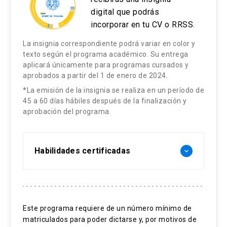
digital que podrás
incorporar en tu CV o RRSS.
La insignia correspondiente podrá variar en color y
texto según el programa académico. Su entrega
aplicará únicamente para programas cursados y
aprobados a partir del 1 de enero de 2024.
*La emisión de la insignia se realiza en un período de
45 a 60 días hábiles después de la finalización y
aprobación del programa.
Habilidades certificadas
keyboard_arrow_down
Técnicas de iluminación fotográfica
Lenguaje visual personal
Este programa requiere de un número mínimo de
matriculados para poder dictarse y, por motivos de
Influencia de luz en el color