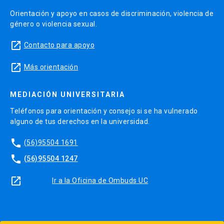
Orientación y apoyo en casos de discriminación, violencia de
género o violencia sexual.
launch
Contacto para apoyo
launch
Más orientación
MEDIACIÓN UNIVERSITARIA
Teléfonos para orientación y consejo si se ha vulnerado
alguno de tus derechos en la universidad.
phone
(56)95504 1691
phone
(56)95504 1247
launch
Ir a la Oficina de Ombuds UC