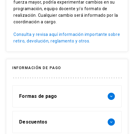
fuerza mayor, podría experimentar cambios en su
Lenguaje fotográfico
programación, equipo docente y/o formato de
realización. Cualquier cambio será informado por la
coordinación a cargo.
Consulta y revisa aquí información importante sobre
retiro, devolución, reglamento y otros.
INFORMACIÓN DE PAGO
Formas de pago
keyboard_arrow_down
Forma de pago Chile:
Descuentos
keyboard_arrow_down
- Web pay: Tarjeta de crédito hasta 3 cuotas