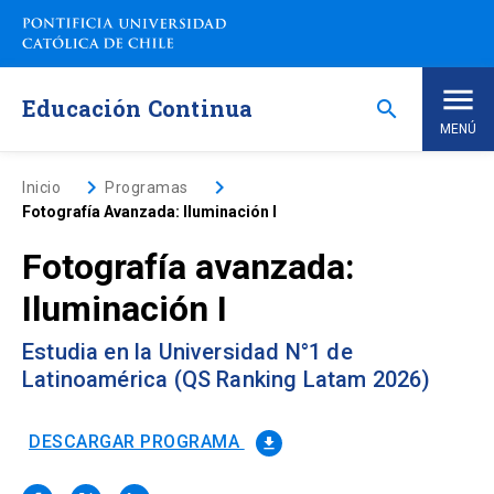
Saltar
a
contenido
principal
Educación Continua
search
MENÚ
Inicio
keyboard_arrow_right
keyboard_arrow_right
Inicio
Programas
Fotografía Avanzada: Iluminación I
Nosotros
Fotografía avanzada:
Iluminación I
Programas de Estudio
keyboard_arrow_down
Estudia en la Universidad N°1 de
Programas Corporativos
Latinoamérica (QS Ranking Latam 2026)
Noticias
DESCARGAR PROGRAMA
file_download