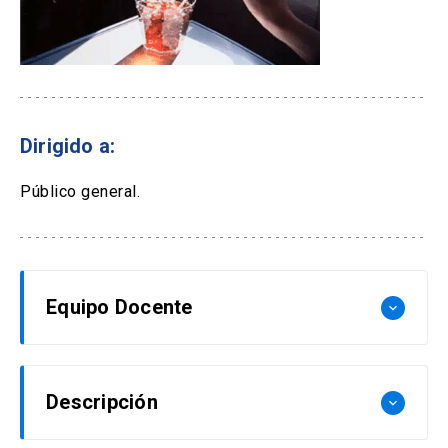
Dirigido a:
Público general.
Equipo Docente
keyboard_arrow_down
.
Descripción
keyboard_arrow_down
Vera Carneiro