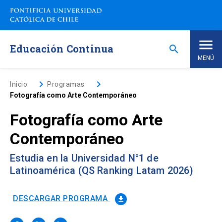
Saltar
a
contenido
principal
Educación Continua
search
MENÚ
Inicio
keyboard_arrow_right
keyboard_arrow_right
Inicio
Programas
Fotografía como Arte Contemporáneo
Nosotros
Fotografía como Arte
Contemporáneo
Programas de Estudio
keyboard_arrow_down
Estudia en la Universidad N°1 de
Programas Corporativos
Latinoamérica (QS Ranking Latam 2026)
Noticias
DESCARGAR PROGRAMA
file_download