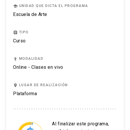
12. La fotografía descriptiva. La “otra
school
UNIDAD QUE DICTA EL PROGRAMA
objetividad” y la escuela de Düsseldorf.
Escuela de Arte
Inscripción del cotidiano en la estética de lo
banal.
assignment
TIPO
13. Nuevas orientaciones de la fotografía
Curso
documental.
accessibility
MODALIDAD
14. Reivindicaciones sociales y políticas del
Online - Clases en vivo
documentalismo Una mirada ética
15. Evaluación final
place
LUGAR DE REALIZACIÓN
Plataforma
Al finalizar este programa,