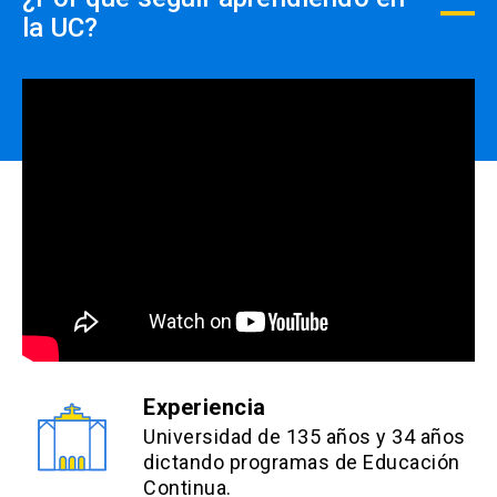
misma institución
la UC?
5% Estudiantes de postgrado otras
universidades
info
Los descuentos NO son
acumulables y deben ser
efectuados PREVIO AL PAGO,
close
no se realizará devolución de
dinero.
Experiencia
Universidad de 135 años y 34 años
dictando programas de Educación
Continua.