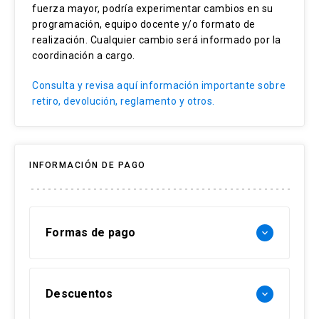
fuerza mayor, podría experimentar cambios en su
Análisis crítico
programación, equipo docente y/o formato de
realización. Cualquier cambio será informado por la
coordinación a cargo.
Consulta y revisa aquí información importante sobre
retiro, devolución, reglamento y otros.
INFORMACIÓN DE PAGO
Formas de pago
keyboard_arrow_down
Forma de pago Chile:
Descuentos
keyboard_arrow_down
- Web pay: Tarjeta de crédito hasta 3 cuotas