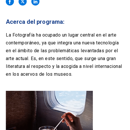
Solicitud Certificados
(El
keyboard_arrow_right
enlace
se
Portal Empresas
(El
keyboard_arrow_right
abre
Acerca del programa:
enlace
en
se
una
Pagos y Convenios
(El
keyboard_arrow_right
abre
La Fotografía ha ocupado un lugar central en el arte
nueva
enlace
en
contemporáneo, ya que integra una nueva tecnología
pestaña)
se
una
ACCESOS UC
abre
en el ámbito de las problemáticas levantadas por el
nueva
en
arte actual. Es, en este sentido, que surge una gran
pestaña)
Biblioteca
Mi Portal UC
launch
launch
una
(El
(El
literatura al respecto y la acogida a nivel internacional
nueva
enlace
enlace
en los acervos de los museos.
pestaña)
se
se
Correo
launch
(El
abre
abre
enlace
en
en
se
una
una
abre
nueva
nueva
en
pestaña)
pestaña)
una
nueva
pestaña)