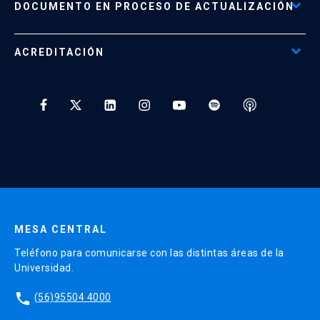
Documento No Disponible
file_download
DOCUMENTO EN PROCESO DE ACTUALIZACIÓN
Beneficios para Alumnos de Diplomados
Programas Corporativos
ACREDITACIÓN
Preguntas Frecuentes
Tratamiento y Protección de Datos UC
* Al ingresar tu e-mail aceptas recibir información de Educación
Continua UC y actividades relacionadas.
Enviar datos
MESA CENTRAL
Teléfono para comunicarse con las distintas áreas de la
Universidad.
phone
(56)95504 4000