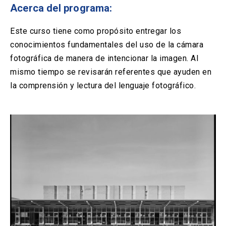
Solicitud Certificados
(El
keyboard_arrow_right
Acerca del programa:
enlace
se
Portal Empresas
(El
keyboard_arrow_right
Este curso tiene como propósito entregar los
abre
enlace
en
conocimientos fundamentales del uso de la cámara
se
una
Pagos y Convenios
(El
keyboard_arrow_right
fotográfica de manera de intencionar la imagen. Al
abre
nueva
enlace
en
mismo tiempo se revisarán referentes que ayuden en
pestaña)
se
una
la comprensión y lectura del lenguaje fotográfico.
ACCESOS UC
abre
nueva
en
pestaña)
Biblioteca
Mi Portal UC
launch
launch
una
(El
(El
nueva
enlace
enlace
pestaña)
se
se
Correo
launch
(El
abre
abre
enlace
en
en
se
una
una
abre
nueva
nueva
en
pestaña)
pestaña)
una
nueva
pestaña)