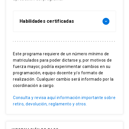
Habilidades certificadas
keyboard_arrow_down
Manejo de la cámara fotográfica
Composición espacial
Este programa requiere de un número mínimo de
matriculados para poder dictarse y, por motivos de
Medición y evaluación de la luz
fuerza mayor, podría experimentar cambios en su
Manejo de la perspectiva
programación, equipo docente y/o formato de
realización. Cualquier cambio será informado por la
Edición de la imagen
coordinación a cargo.
Consulta y revisa aquí información importante sobre
retiro, devolución, reglamento y otros.