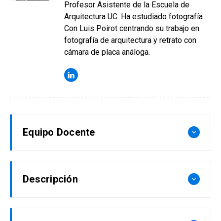
Profesor Asistente de la Escuela de
Arquitectura UC. Ha estudiado fotografía
Con Luis Poirot centrando su trabajo en
fotografía de arquitectura y retrato con
cámara de placa análoga.
Equipo Docente
keyboard_arrow_down
Philippe Blanc
Descripción
keyboard_arrow_down
Arquitecto y Doctor en Arquitectura de la
Pontificia Universidad Católica de Chile.
La imagen fotográfica es hoy por hoy una forma
Profesor Escuela de Arquitectura UC. Ha