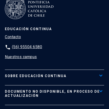
EDUCACIÓN CONTINUA
Contacto
phone
(56) 95504 6580
Nuestros campus
SOBRE EDUCACIÓN CONTINUA
Acceso al Portal de Pagos
DOCUMENTO NO DISPONIBLE, EN PROCESO DE
Formas de Pago
ACTUALIZACIÓN
Reglamentos
Políticas de Retiro, Devolución e Información Importante