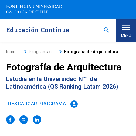
Saltar
a
contenido
principal
Educación Continua
search
MENÚ
Inicio
keyboard_arrow_right
keyboard_arrow_right
Inicio
Programas
Fotografía de Arquitectura
Fotografía de Arquitectura
Nosotros
Estudia en la Universidad N°1 de
Programas de Estudio
keyboard_arrow_down
Latinoamérica (QS Ranking Latam 2026)
Programas Corporativos
DESCARGAR PROGRAMA
file_download
Noticias