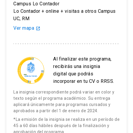
Campus Lo Contador
Lo Contador + online + visitas a otros Campus
Módulo 7 | Manejo del Color (Horas directas:3)
UC, RM
7.1 Introducción al color
Ver mapa
launch
7.2 Manejo del color en la cámara
7.2.1 Balance de blancos
Al finalizar este programa,
recibirás una insignia
7.2.2 Perfil de color
digital que podrás
incorporar en tu CV o RRSS.
7.3 Preguntas y respuestas finales
La insignia correspondiente podrá variar en color y
texto según el programa académico. Su entrega
aplicará únicamente para programas cursados y
aprobados a partir del 1 de enero de 2024.
*La emisión de la insignia se realiza en un período de
45 a 60 días hábiles después de la finalización y
aprobación del programa.