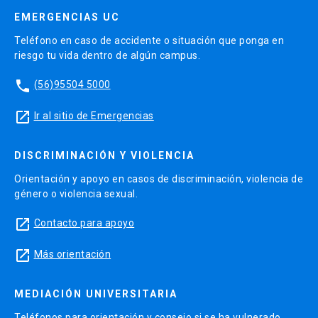
EMERGENCIAS UC
Teléfono en caso de accidente o situación que ponga en
riesgo tu vida dentro de algún campus.
phone
(56)95504 5000
launch
Ir al sitio de Emergencias
DISCRIMINACIÓN Y VIOLENCIA
Orientación y apoyo en casos de discriminación, violencia de
género o violencia sexual.
launch
Contacto para apoyo
launch
Más orientación
MEDIACIÓN UNIVERSITARIA
Teléfonos para orientación y consejo si se ha vulnerado