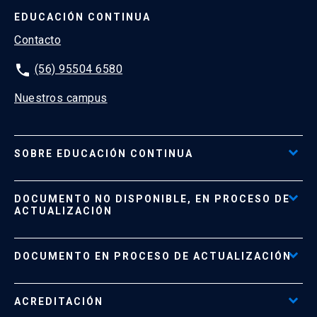
EDUCACIÓN CONTINUA
Contacto
phone
(56) 95504 6580
Nuestros campus
SOBRE EDUCACIÓN CONTINUA
Acceso al Portal de Pagos
DOCUMENTO NO DISPONIBLE, EN PROCESO DE
Formas de Pago
ACTUALIZACIÓN
Reglamentos
Políticas de Retiro, Devolución e Información Importante
Documento No Disponible
file_download
DOCUMENTO EN PROCESO DE ACTUALIZACIÓN
Beneficios para Alumnos de Diplomados
Programas Corporativos
ACREDITACIÓN
Preguntas Frecuentes