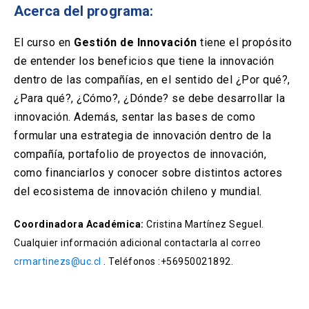
Solicitud Certificados
(El
keyboard_arrow_right
Acerca del programa:
enlace
se
Portal Empresas
(El
keyboard_arrow_right
El curso en
Gestión de Innovación
tiene el propósito
abre
enlace
en
de entender los beneficios que tiene la innovación
se
una
Pagos y Convenios
(El
keyboard_arrow_right
dentro de las compañías, en el sentido del ¿Por qué?,
abre
nueva
enlace
en
¿Para qué?, ¿Cómo?, ¿Dónde? se debe desarrollar la
pestaña)
se
una
innovación. Además, sentar las bases de como
ACCESOS UC
abre
nueva
en
formular una estrategia de innovación dentro de la
pestaña)
Biblioteca
Mi Portal UC
launch
launch
una
(El
(El
compañía, portafolio de proyectos de innovación,
nueva
enlace
enlace
como financiarlos y conocer sobre distintos actores
pestaña)
se
se
Correo
launch
(El
del ecosistema de innovación chileno y mundial.
abre
abre
enlace
en
en
se
una
una
Coordinadora Académica:
Cristina Martínez Seguel.
abre
nueva
nueva
en
Cualquier información adicional contactarla al correo
pestaña)
pestaña)
una
crmartinezs@uc.cl
. Teléfonos :+56950021892.
nueva
pestaña)