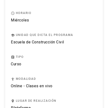
Ventures Capital/ Inversionistas ángeles
access_time
HORARIO
Innovación Abierta
Miércoles
Ecosistemas de innovación
school
UNIDAD QUE DICTA EL PROGRAMA
Escuela de Construcción Civil
assignment
TIPO
Curso
accessibility
MODALIDAD
Online - Clases en vivo
place
LUGAR DE REALIZACIÓN
Plataforma