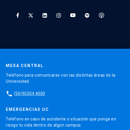
Tratamiento y Protección de Datos UC
* Al ingresar tu e-mail aceptas recibir información de Educación
Continua UC y actividades relacionadas.
Enviar datos
MESA CENTRAL
Teléfono para comunicarse con las distintas áreas de la
Universidad.
phone
(56)95504 4000
EMERGENCIAS UC
Teléfono en caso de accidente o situación que ponga en
riesgo tu vida dentro de algún campus.