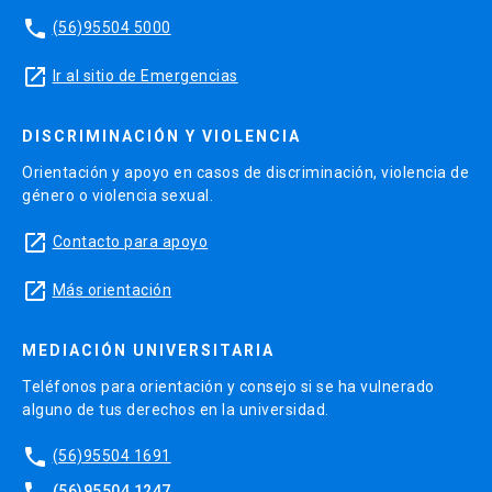
phone
(56)95504 5000
launch
Ir al sitio de Emergencias
DISCRIMINACIÓN Y VIOLENCIA
Orientación y apoyo en casos de discriminación, violencia de
género o violencia sexual.
launch
Contacto para apoyo
launch
Más orientación
MEDIACIÓN UNIVERSITARIA
Teléfonos para orientación y consejo si se ha vulnerado
alguno de tus derechos en la universidad.
phone
(56)95504 1691
(56)95504 1247