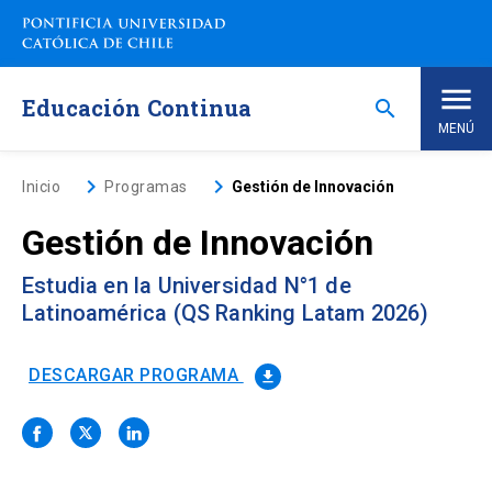
Saltar
a
contenido
principal
Educación Continua
search
MENÚ
Inicio
keyboard_arrow_right
keyboard_arrow_right
Inicio
Programas
Gestión de Innovación
Gestión de Innovación
Nosotros
Estudia en la Universidad N°1 de
Programas de Estudio
keyboard_arrow_down
Latinoamérica (QS Ranking Latam 2026)
Programas Corporativos
DESCARGAR PROGRAMA
file_download
Noticias