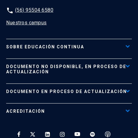
phone
(56) 95504 6580
Nuestros campus
SOBRE EDUCACIÓN CONTINUA
Acceso al Portal de Pagos
DOCUMENTO NO DISPONIBLE, EN PROCESO DE
Formas de Pago
ACTUALIZACIÓN
Reglamentos
Políticas de Retiro, Devolución e Información Importante
Documento No Disponible
file_download
DOCUMENTO EN PROCESO DE ACTUALIZACIÓN
Beneficios para Alumnos de Diplomados
Programas Corporativos
ACREDITACIÓN
Preguntas Frecuentes
Tratamiento y Protección de Datos UC