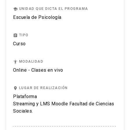
Puedes revisar aquí más información importante
school
UNIDAD QUE DICTA EL PROGRAMA
sobre el proceso de admisión y matrícula.
Escuela de Psicología
assignment
TIPO
Curso
accessibility
MODALIDAD
Online - Clases en vivo
place
LUGAR DE REALIZACIÓN
Plataforma
Streaming y LMS Moodle Facultad de Ciencias
Sociales.