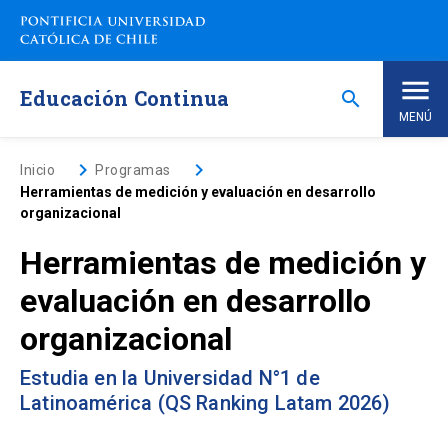
Saltar
a
contenido
principal
Educación Continua
search
MENÚ
Inicio
keyboard_arrow_right
keyboard_arrow_right
Inicio
Programas
Herramientas de medición y evaluación en desarrollo
organizacional
Nosotros
Herramientas de medición y
Programas de Estudio
keyboard_arrow_down
evaluación en desarrollo
organizacional
Programas Corporativos
Estudia en la Universidad N°1 de
Noticias
Latinoamérica (QS Ranking Latam 2026)