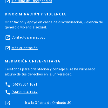
launch
Ir al sitio de Emergencias
DISCRIMINACIÓN Y VIOLENCIA
Orientación y apoyo en casos de discriminación, violencia de
género o violencia sexual.
launch
Contacto para apoyo
launch
Más orientación
MEDIACIÓN UNIVERSITARIA
Teléfonos para orientación y consejo si se ha vulnerado
alguno de tus derechos en la universidad.
phone
(56)95504 1691
phone
(56)95504 1247
launch
Ir a la Oficina de Ombuds UC