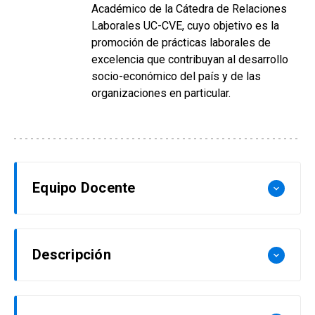
Académico de la Cátedra de Relaciones
Laborales UC-CVE, cuyo objetivo es la
promoción de prácticas laborales de
excelencia que contribuyan al desarrollo
socio-económico del país y de las
organizaciones en particular.
Equipo Docente
keyboard_arrow_down
Agustín Molina
Descripción
keyboard_arrow_down
Profesor Asociado de Planta Ordinaria de la
Escuela de Psicología UC. Licenciado en
Las herramientas de medición y evaluación han
Psicología, Univ. Nacional de Córdoba