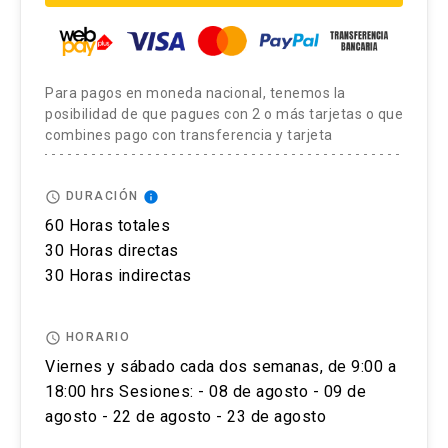
Los alumnos que aprueben las exigencias del
Cédula de identidad.
programa recibirán un certificado de aprobación
digital otorgado por la Pontificia Universidad
Coordinadora Académica: Manola García, correo
Católica de Chile.
Para pagos en moneda nacional, tenemos la
posibilidad de que pagues con 2 o más tarjetas o que
magarciape@uc.cl
combines pago con transferencia y tarjeta
El alumno que no cumpla con estas
Con el objetivo de brindar las condiciones y
exigencias reprueba automáticamente sin
asistencia adecuadas, invitamos a personas con
posibilidad de ningún tipo de certificación.
access_time
info
DURACIÓN
discapacidad física, motriz, sensorial (visual o
60 Horas totales
auditiva) u otra, a dar aviso de esto durante el
30 Horas directas
proceso de postulación.
30 Horas indirectas
El postular no asegura el cupo, una vez inscrito o
access_time
HORARIO
aceptado en el programa se debe pagar el valor
Viernes y sábado cada dos semanas, de 9:00 a
completo de la actividad para estar matriculado.
18:00 hrs Sesiones: - 08 de agosto - 09 de
agosto - 22 de agosto - 23 de agosto
No se tramitarán postulaciones incompletas.