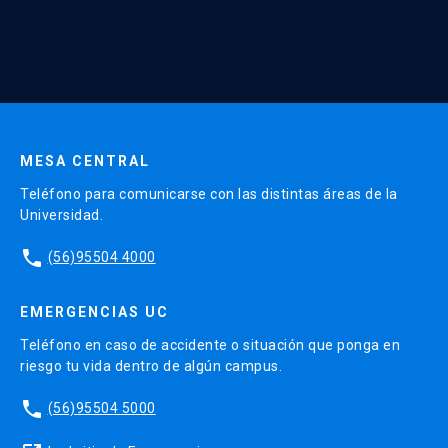
* Al ingresar tu e-mail aceptas recibir información de Educación
Continua UC y actividades relacionadas.
Enviar datos
MESA CENTRAL
Teléfono para comunicarse con las distintas áreas de la
Universidad.
phone
(56)95504 4000
EMERGENCIAS UC
Teléfono en caso de accidente o situación que ponga en
riesgo tu vida dentro de algún campus.
phone
(56)95504 5000