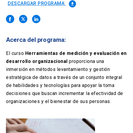
Solicitud Certificados
(El
keyboard_arrow_right
DESCARGAR PROGRAMA
file_download
enlace
se
Portal Empresas
(El
keyboard_arrow_right
abre
enlace
en
se
una
Pagos y Convenios
(El
keyboard_arrow_right
abre
nueva
enlace
Acerca del programa:
en
pestaña)
se
una
ACCESOS UC
abre
El curso
Herramientas de medición y evaluación en
nueva
en
pestaña)
desarrollo organizacional
proporciona una
Biblioteca
Mi Portal UC
launch
launch
una
(El
(El
inmersión en métodos levantamiento y gestión
nueva
enlace
enlace
pestaña)
se
se
estratégica de datos a través de un conjunto integral
Correo
launch
(El
abre
abre
de habilidades y tecnologías para apoyar la toma
enlace
en
en
se
decisiones que buscan incrementar la efectividad de
una
una
abre
nueva
nueva
organizaciones y el bienestar de sus personas.
en
pestaña)
pestaña)
una
nueva
pestaña)