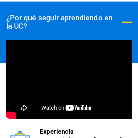
close
no se realizará devolución de
dinero.
¿Por qué seguir aprendiendo en
la UC?
Experiencia