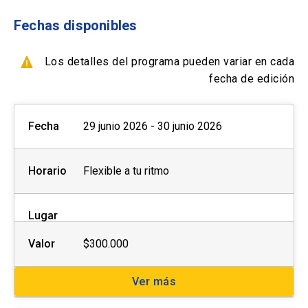
Fechas disponibles
Formas de pago por empresas:
Los detalles del programa pueden variar en cada
- Con ficha de inscripción y Orden de compra
fecha de edición
Fecha
29 junio 2026 - 30 junio 2026
Horario
Flexible a tu ritmo
Lugar
Valor
$300.000
Ver más