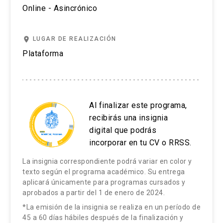
Online - Asincrónico
Motivar a los miembros del equipo
place
LUGAR DE REALIZACIÓN
El trabajo colaborativo entre las distintas
Plataforma
áreas de la organización y actores
relevantes
La colaboración entre personas, equipos y
áreas en las organizaciones
Al finalizar este programa,
Las 5 claves para el trabajo colaborativo en el
recibirás una insignia
mundo VUCA de hoy
digital que podrás
incorporar en tu CV o RRSS.
La colaboración en las organizaciones por
medio de los proyectos interdepartamentales
La insignia correspondiente podrá variar en color y
texto según el programa académico. Su entrega
Un modelo de colaboración y coordinación bajo
aplicará únicamente para programas cursados y
el enfoque cliente – proveedor interno
aprobados a partir del 1 de enero de 2024.
La creación de culturas corporativas
*La emisión de la insignia se realiza en un período de
45 a 60 días hábiles después de la finalización y
colaborativas