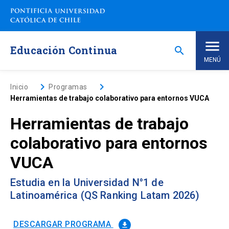
Saltar
a
contenido
principal
Educación Continua
search
MENÚ
Inicio
keyboard_arrow_right
keyboard_arrow_right
Inicio
Programas
Herramientas de trabajo colaborativo para entornos VUCA
Nosotros
Herramientas de trabajo
colaborativo para entornos
Programas de Estudio
keyboard_arrow_down
VUCA
Programas Corporativos
Estudia en la Universidad N°1 de
Latinoamérica (QS Ranking Latam 2026)
Noticias
DESCARGAR PROGRAMA
file_download