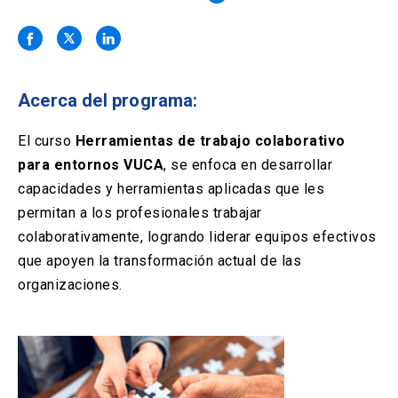
Solicitud Certificados
(El
keyboard_arrow_right
enlace
se
Portal Empresas
(El
keyboard_arrow_right
abre
enlace
en
se
una
Pagos y Convenios
(El
keyboard_arrow_right
Acerca del programa:
abre
nueva
enlace
en
pestaña)
se
El curso
Herramientas de trabajo colaborativo
una
ACCESOS UC
abre
nueva
para entornos VUCA
, se enfoca en desarrollar
en
pestaña)
Biblioteca
Mi Portal UC
capacidades y herramientas aplicadas que les
launch
launch
una
(El
(El
nueva
permitan a los profesionales trabajar
enlace
enlace
pestaña)
se
se
Correo
launch
colaborativamente, logrando liderar equipos efectivos
(El
abre
abre
enlace
que apoyen la transformación actual de las
en
en
se
una
una
organizaciones.
abre
nueva
nueva
en
pestaña)
pestaña)
una
nueva
pestaña)