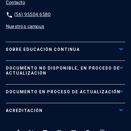
Contacto
phone
(56) 95504 6580
Nuestros campus
SOBRE EDUCACIÓN CONTINUA
Acceso al Portal de Pagos
DOCUMENTO NO DISPONIBLE, EN PROCESO DE
Formas de Pago
ACTUALIZACIÓN
Reglamentos
Políticas de Retiro, Devolución e Información Importante
Documento No Disponible
file_download
DOCUMENTO EN PROCESO DE ACTUALIZACIÓN
Beneficios para Alumnos de Diplomados
Programas Corporativos
ACREDITACIÓN
Preguntas Frecuentes
Tratamiento y Protección de Datos UC