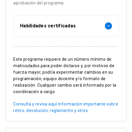
aprobación del programa.
El trabajo colaborativo y el ambiente
organizacional
Habilidades certificadas
keyboard_arrow_down
La creación de ambientes positivos en las
organizaciones
Trabajo colaborativo
Estrategias para mejorar los ambientes
Liderazgo de equipos
laborales
Este programa requiere de un número mínimo de
Habilidades para un mundo VUCA
matriculados para poder dictarse y, por motivos de
El reconocimiento como fuente de creación de
Desempeño organizacional
fuerza mayor, podría experimentar cambios en su
ambientes positivos
programación, equipo docente y/o formato de
realización. Cualquier cambio será informado por la
coordinación a cargo.
Consulta y revisa aquí información importante sobre
retiro, devolución, reglamento y otros.