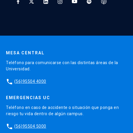
* Al ingresar tu e-mail aceptas recibir información de Educación
Continua UC y actividades relacionadas.
Enviar datos
MESA CENTRAL
Teléfono para comunicarse con las distintas áreas de la
Universidad.
phone
(56)95504 4000
EMERGENCIAS UC
Teléfono en caso de accidente o situación que ponga en
riesgo tu vida dentro de algún campus.
phone
(56)95504 5000