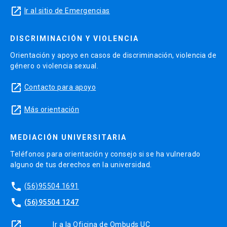
launch
Ir al sitio de Emergencias
DISCRIMINACIÓN Y VIOLENCIA
Orientación y apoyo en casos de discriminación, violencia de
género o violencia sexual.
launch
Contacto para apoyo
launch
Más orientación
MEDIACIÓN UNIVERSITARIA
Teléfonos para orientación y consejo si se ha vulnerado
alguno de tus derechos en la universidad.
phone
(56)95504 1691
phone
(56)95504 1247
launch
Ir a la Oficina de Ombuds UC