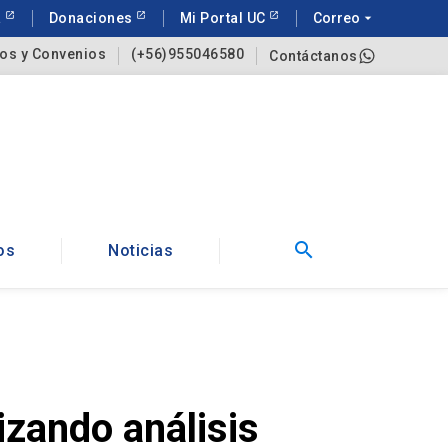
a
Donaciones
Mi Portal UC
Correo
arrow_drop_down
os y Convenios
(+56)955046580
Contáctanos
search
os
Noticias
izando análisis