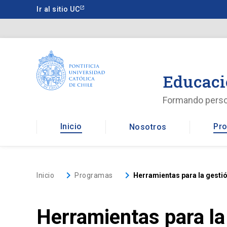
Saltar
Ir al sitio UC
a
contenido
principal
Educaci
Formando pers
Inicio
Pro
Nosotros
keyboard_arrow_right
keyboard_arrow_right
Inicio
Programas
Herramientas para la gesti
Herramientas para la