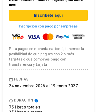
Hasta 3 cuotas sin interés. Pagarías $140.000 al
mes
Inscríbete aquí
Inscripción con pago por empresas
Para pagos en moneda nacional, tenemos la
posibilidad de que pagues con 2 o más
tarjetas o que combines pago con
transferencia y tarjeta
FECHAS
calendar_today
24 noviembre 2026 al 19 enero 2027
DURACIÓN
access_time
info
75 Horas totales