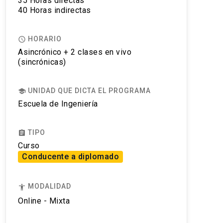
35 Horas directas
40 Horas indirectas
HORARIO
access_time
Asincrónico + 2 clases en vivo
(sincrónicas)
UNIDAD QUE DICTA EL PROGRAMA
school
Escuela de Ingeniería
TIPO
assignment
Curso
Conducente a diplomado
MODALIDAD
accessibility
Online - Mixta