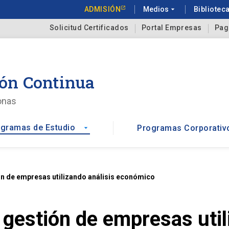
ADMISIÓN
Medios
arrow_drop_down
Bibliotec
Solicitud Certificados
Portal Empresas
Pag
ón Continua
onas
gramas de Estudio
Programas Corporativ
arrow_drop_down
ón de empresas utilizando análisis económico
 gestión de empresas util