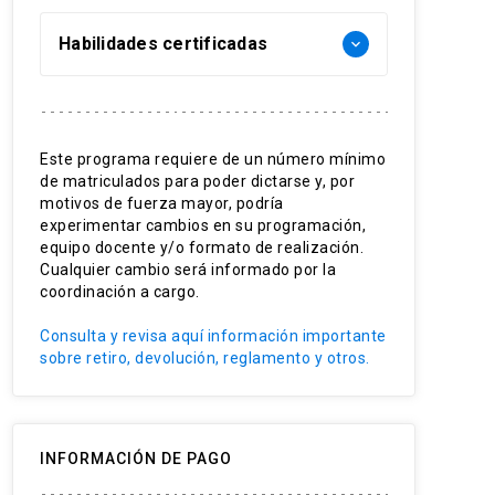
Habilidades certificadas
keyboard_arrow_down
Rentabilidad de las empresas
Análisis económico
Este programa requiere de un número mínimo
Derecho de la competencia
de matriculados para poder dictarse y, por
Negocios
motivos de fuerza mayor, podría
Subastas
experimentar cambios en su programación,
Gestión de empresas
equipo docente y/o formato de realización.
Cualquier cambio será informado por la
coordinación a cargo.
Consulta y revisa aquí información importante
sobre retiro, devolución, reglamento y otros.
INFORMACIÓN DE PAGO