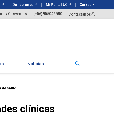
a
Donaciones
Mi Portal UC
Correo
arrow_drop_down
os y Convenios
(+56)955046580
Contáctanos
search
os
Noticias
a de salud
des clínicas