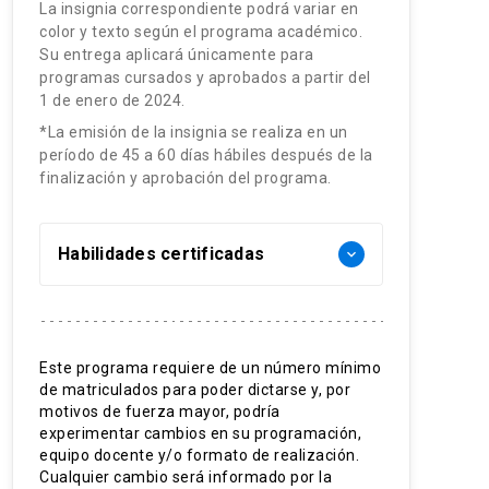
La insignia correspondiente podrá variar en
color y texto según el programa académico.
Su entrega aplicará únicamente para
programas cursados y aprobados a partir del
1 de enero de 2024.
*La emisión de la insignia se realiza en un
período de 45 a 60 días hábiles después de la
finalización y aprobación del programa.
Habilidades certificadas
keyboard_arrow_down
Diagnóstico de salud
Construcción de indicadores
Este programa requiere de un número mínimo
de matriculados para poder dictarse y, por
Programación de actividades
motivos de fuerza mayor, podría
experimentar cambios en su programación,
Evaluación de cumplimiento
equipo docente y/o formato de realización.
Cualquier cambio será informado por la
Gestión en APS