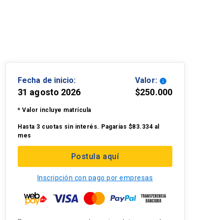
Fecha de inicio:
Valor:
info
31 agosto 2026
$250.000
* Valor incluye matrícula
Hasta 3 cuotas sin interés. Pagarías $83.334 al
mes
Postula aquí
Inscripción con pago por empresas