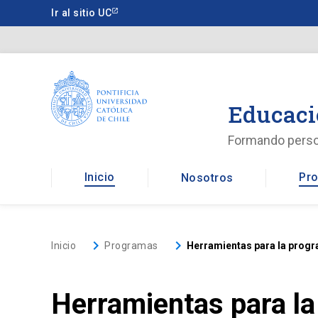
Saltar
Ir al sitio UC
a
contenido
principal
Educaci
Formando pers
Inicio
Pro
Nosotros
keyboard_arrow_right
keyboard_arrow_right
Inicio
Programas
Herramientas para la progr
Herramientas para la