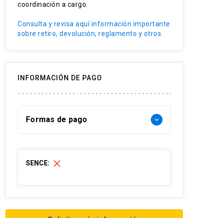
coordinación a cargo.
Análisis de casos
Consulta y revisa aquí información importante
sobre retiro, devolución, reglamento y otros.
INFORMACIÓN DE PAGO
Formas de pago
keyboard_arrow_down
Forma de pago Chile:
close
SENCE:
- Web pay: Tarjeta de crédito hasta 3
cuotas sin interés y Tarjeta de débito-
redcompra en 1 cuota
- Transferencia Bancaria: