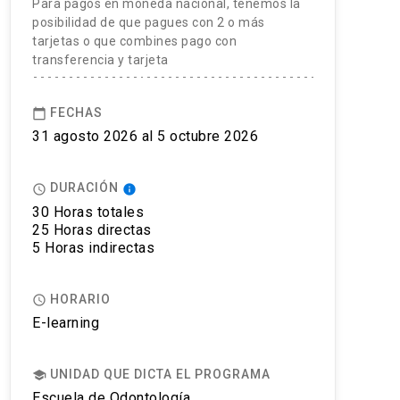
Para pagos en moneda nacional, tenemos la
posibilidad de que pagues con 2 o más
tarjetas o que combines pago con
transferencia y tarjeta
FECHAS
calendar_today
31 agosto 2026 al 5 octubre 2026
DURACIÓN
access_time
info
30 Horas totales
25 Horas directas
5 Horas indirectas
HORARIO
access_time
E-learning
UNIDAD QUE DICTA EL PROGRAMA
school
Escuela de Odontología