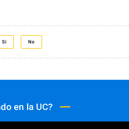
auditiva) u otra, a dar aviso de esto durante el
ar otra escala adicional.
rograma recibirán un certificado de aprobación o
o o aceptado en el programa se debe pagar el valor
quisitos del programa) otorgado por la Pontificia
.
Sí
No
e sobre el proceso de admisión y matrícula
ndo en la UC?