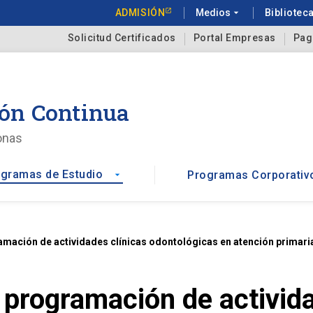
ADMISIÓN
Medios
arrow_drop_down
Bibliotec
Solicitud Certificados
Portal Empresas
Pag
ón Continua
onas
gramas de Estudio
Programas Corporativ
arrow_drop_down
amación de actividades clínicas odontológicas en atención primari
 programación de activida