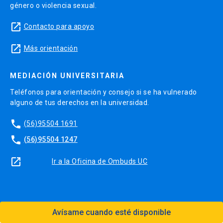
género o violencia sexual.
launch
Contacto para apoyo
launch
Más orientación
MEDIACIÓN UNIVERSITARIA
Teléfonos para orientación y consejo si se ha vulnerado
alguno de tus derechos en la universidad.
phone
(56)95504 1691
phone
(56)95504 1247
launch
Ir a la Oficina de Ombuds UC
Avísame cuando esté disponible
Diseño:
Dirección Digital, Prorrectoría