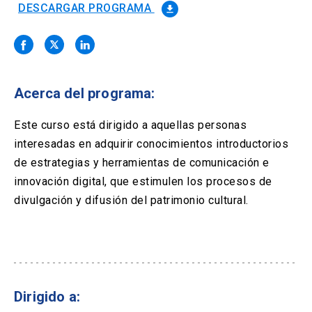
Solicitud Certificados
(El
keyboard_arrow_right
DESCARGAR PROGRAMA
file_download
enlace
se
Portal Empresas
(El
keyboard_arrow_right
abre
enlace
en
se
una
Pagos y Convenios
(El
keyboard_arrow_right
abre
nueva
enlace
Acerca del programa:
en
pestaña)
se
una
ACCESOS UC
abre
Este curso está dirigido a aquellas personas
nueva
en
pestaña)
interesadas en adquirir conocimientos introductorios
Biblioteca
Mi Portal UC
launch
launch
una
(El
(El
de estrategias y herramientas de comunicación e
nueva
enlace
enlace
pestaña)
se
se
innovación digital, que estimulen los procesos de
Correo
launch
(El
abre
abre
divulgación y difusión del patrimonio cultural.
enlace
en
en
se
una
una
abre
nueva
nueva
en
pestaña)
pestaña)
una
nueva
pestaña)
Dirigido a: