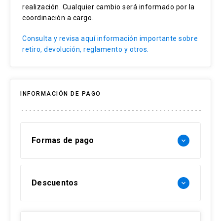
administrado portales web de diversas
realización. Cualquier cambio será informado por la
instituciones. Se desempeñó 4 años como
coordinación a cargo.
productora de Teatro Oriente de Providencia y
Consulta y revisa aquí información importante sobre
hoy cumple labores como productora de la
retiro, devolución, reglamento y otros.
Fundación Cultural de Providencia.
INFORMACIÓN DE PAGO
Formas de pago
keyboard_arrow_down
Forma de pago Chile:
Descuentos
keyboard_arrow_down
- Web pay: Tarjeta de crédito hasta 3 cuotas
sin interés y Tarjeta de débito-redcompra en 1
30% Funcionarios UC
cuota