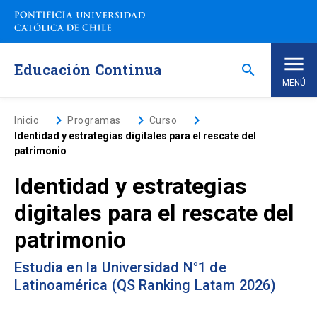
Saltar
a
contenido
principal
Educación Continua
search
MENÚ
Inicio
keyboard_arrow_right
keyboard_arrow_right
keyboard_arrow_right
Inicio
Programas
Curso
Identidad y estrategias digitales para el rescate del
patrimonio
Nosotros
Identidad y estrategias
Programas de Estudio
keyboard_arrow_down
digitales para el rescate del
patrimonio
Programas Corporativos
Estudia en la Universidad N°1 de
Noticias
Latinoamérica (QS Ranking Latam 2026)