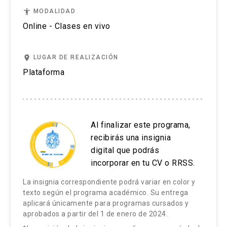
películas, reglas y deberes.
lingüística escrita
accessibility
MODALIDAD
Correos electrónicos sobre acuerdos y
Producción espontánea de textos orales
Online - Clases en vivo
desacuerdos y temas cotidianos.
estándares, en formatos de trabajo individual, en
pareja y en grupo (se dividen en 3 grupos de 5
place
LUGAR DE REALIZACIÓN
participantes) generando salas de clases en la
Plataforma
misma herramienta de streaming.
Además, los participantes contarán con acceso a
un LMS a través de una plataforma digital. En
Al finalizar este programa,
este espacio digital podrán encontrar la
recibirás una insignia
documentación del programa, material de
digital que podrás
práctica adicional, apuntes de estudio, si aplica,
incorporar en tu CV o RRSS.
y chat de comunicación con el relator.
La insignia correspondiente podrá variar en color y
texto según el programa académico. Su entrega
Para medir los avances, cada cierto número de
aplicará únicamente para programas cursados y
horas de clases, se aplican evaluaciones y al
aprobados a partir del 1 de enero de 2024.