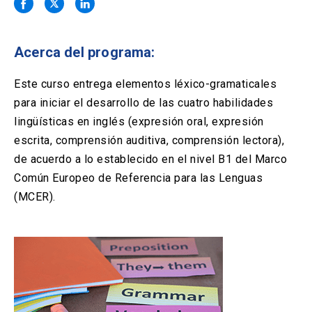
Solicitud Certificados
(El
keyboard_arrow_right
enlace
se
Portal Empresas
(El
keyboard_arrow_right
abre
Acerca del programa:
enlace
en
se
una
Pagos y Convenios
(El
keyboard_arrow_right
abre
Este curso entrega elementos léxico-gramaticales
nueva
enlace
en
para iniciar el desarrollo de las cuatro habilidades
pestaña)
se
una
ACCESOS UC
abre
lingüísticas en inglés (expresión oral, expresión
nueva
en
escrita, comprensión auditiva, comprensión lectora),
pestaña)
Biblioteca
Mi Portal UC
launch
launch
una
(El
(El
de acuerdo a lo establecido en el nivel B1 del Marco
nueva
enlace
enlace
Común Europeo de Referencia para las Lenguas
pestaña)
se
se
Correo
launch
(El
abre
abre
(MCER).
enlace
en
en
se
una
una
abre
nueva
nueva
en
pestaña)
pestaña)
una
nueva
pestaña)