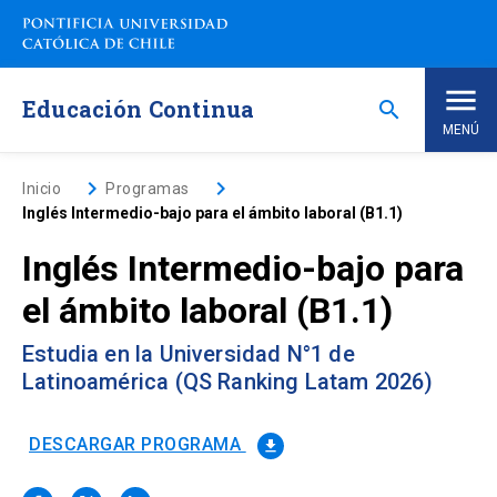
Saltar
a
contenido
principal
Educación Continua
search
MENÚ
Inicio
keyboard_arrow_right
keyboard_arrow_right
Inicio
Programas
Inglés Intermedio-bajo para el ámbito laboral (B1.1)
Nosotros
Inglés Intermedio-bajo para
el ámbito laboral (B1.1)
Programas de Estudio
keyboard_arrow_down
Estudia en la Universidad N°1 de
Programas Corporativos
Latinoamérica (QS Ranking Latam 2026)
Noticias
DESCARGAR PROGRAMA
file_download