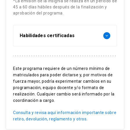
*La emisión de la insignia se realiza en un período de
término del curso se realiza el examen final, para
45 a 60 días hábiles después de la finalización y
aprobación del programa.
medir la internalización de los contenidos.
Habilidades certificadas
keyboard_arrow_down
Comprender conversaciones básicas
Expresar opiniones básicas
Este programa requiere de un número mínimo de
matriculados para poder dictarse y, por motivos de
Entender textos elementales
fuerza mayor, podría experimentar cambios en su
programación, equipo docente y/o formato de
realización. Cualquier cambio será informado por la
coordinación a cargo.
Consulta y revisa aquí información importante sobre
retiro, devolución, reglamento y otros.