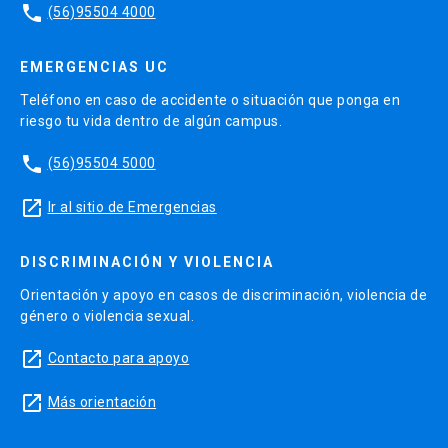
phone
(56)95504 4000
EMERGENCIAS UC
Teléfono en caso de accidente o situación que ponga en
riesgo tu vida dentro de algún campus.
phone
(56)95504 5000
launch
Ir al sitio de Emergencias
DISCRIMINACIÓN Y VIOLENCIA
Orientación y apoyo en casos de discriminación, violencia de
género o violencia sexual.
launch
Contacto para apoyo
launch
Más orientación