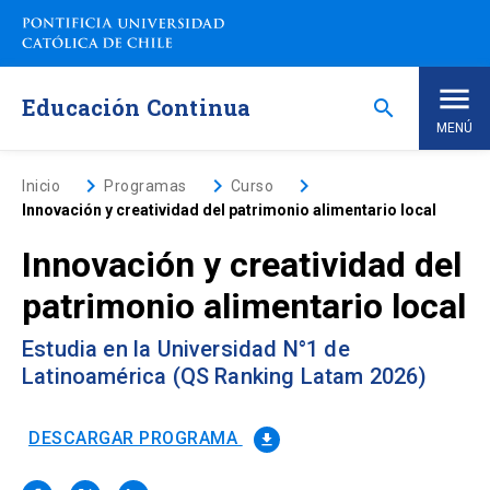
Saltar
a
contenido
principal
Educación Continua
search
MENÚ
Inicio
keyboard_arrow_right
keyboard_arrow_right
keyboard_arrow_right
Inicio
Programas
Curso
Innovación y creatividad del patrimonio alimentario local
Nosotros
Innovación y creatividad del
patrimonio alimentario local
Programas de Estudio
keyboard_arrow_down
Estudia en la Universidad N°1 de
Programas Corporativos
Latinoamérica (QS Ranking Latam 2026)
Noticias
DESCARGAR PROGRAMA
file_download