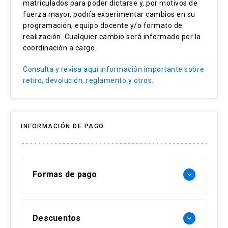
matriculados para poder dictarse y, por motivos de
YouTube. https://www.youtube.com/watch?
fuerza mayor, podría experimentar cambios en su
v=Iv_oW3GlVLA
programación, equipo docente y/o formato de
realización. Cualquier cambio será informado por la
2. Pallacán. C. (2016). Patrimonio agroalimentario
coordinación a cargo.
en Chile: Implicancias territoriales y
Consulta y revisa aquí información importante sobre
oportunidades desde la política
retiro, devolución, reglamento y otros.
pública. 264. FAO. Recuperado
de: http://www.fao.org/in-action/territorios-
inteligentes/articulos/colaboraciones/detalle/en/c/4
INFORMACIÓN DE PAGO
3. Gamboa, C. et al. (2020). Sustainability of
smallholder quinoa production in the Peruvian
Andes. Journal of Cleaner Production.
Formas de pago
keyboard_arrow_down
Recuperado
de: https://doi.org/10.1016/j.jclepro.2020.121657
Forma de pago Chile:
4. Matus, Ch. Zúñiga-Becerra, P. & Pérez-
Descuentos
keyboard_arrow_down