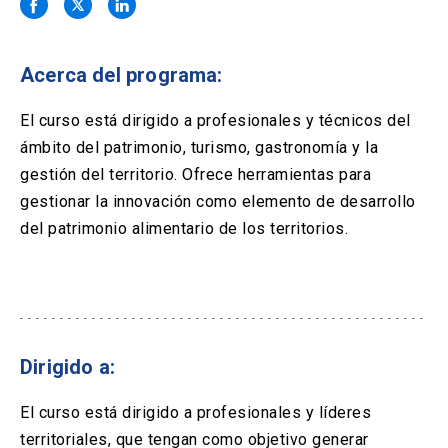
Solicitud Certificados
(El
keyboard_arrow_right
enlace
se
Portal Empresas
(El
keyboard_arrow_right
abre
Acerca del programa:
enlace
en
se
una
Pagos y Convenios
(El
keyboard_arrow_right
abre
El curso está dirigido a profesionales y técnicos del
nueva
enlace
en
ámbito del patrimonio, turismo, gastronomía y la
pestaña)
se
una
ACCESOS UC
abre
gestión del territorio. Ofrece herramientas para
nueva
en
gestionar la innovación como elemento de desarrollo
pestaña)
Biblioteca
Mi Portal UC
launch
launch
una
(El
(El
del patrimonio alimentario de los territorios.
nueva
enlace
enlace
pestaña)
se
se
Correo
launch
(El
abre
abre
enlace
en
en
se
una
una
abre
nueva
nueva
en
pestaña)
pestaña)
Dirigido a:
una
nueva
pestaña)
El curso está dirigido a profesionales y líderes
territoriales, que tengan como objetivo generar