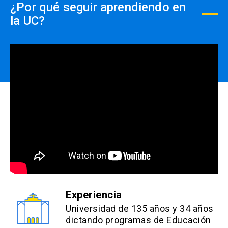
¿Por qué seguir aprendiendo en
efectuados PREVIO AL PAGO,
close
la UC?
no se realizará devolución de
dinero.
Experiencia
Universidad de 135 años y 34 años
dictando programas de Educación