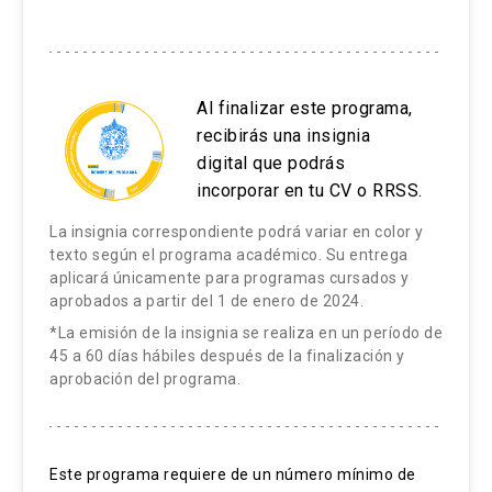
4.3. Taller de desarrollo de la creatividad II
Fuentes de financiamiento público y privado
Al finalizar este programa,
de la innovación
recibirás una insignia
digital que podrás
5.1. Análisis de las fuentes de financiamiento
incorporar en tu CV o RRSS.
público y privado para la innovación
La insignia correspondiente podrá variar en color y
5.2. Formulación de proyectos de innovación
texto según el programa académico. Su entrega
aplicará únicamente para programas cursados y
aprobados a partir del 1 de enero de 2024.
BIBLIOGRAFÍA
*La emisión de la insignia se realiza en un período de
1. CLACSO TV. (8 de enero de 2015). C -
45 a 60 días hábiles después de la finalización y
aprobación del programa.
Entrevistas | José Miguel Aguilera: La mitad de
la humanidad dispone de alimentos variados,
pero sufrimos el flagelo del sobrepeso y la
obesidad [Video].
Este programa requiere de un número mínimo de