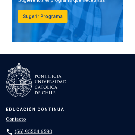
Sugiérenos el programa que necesitas
Sugerir Programa
EDUCACIÓN CONTINUA
Contacto
phone
(56) 95504 6580