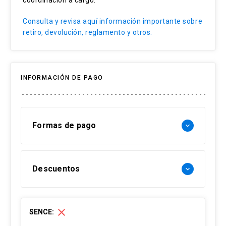
Curaduría tecnológica
Consulta y revisa aquí información importante sobre
retiro, devolución, reglamento y otros.
INFORMACIÓN DE PAGO
Formas de pago
keyboard_arrow_down
Forma de pago Chile:
Descuentos
keyboard_arrow_down
- Web pay: Tarjeta de crédito hasta 3 cuotas
sin interés y Tarjeta de débito-redcompra en 1
30% Funcionarios UC
cuota
close
SENCE:
- Transferencia Bancaria:
15% Ex alumnos UC (Pregrado-