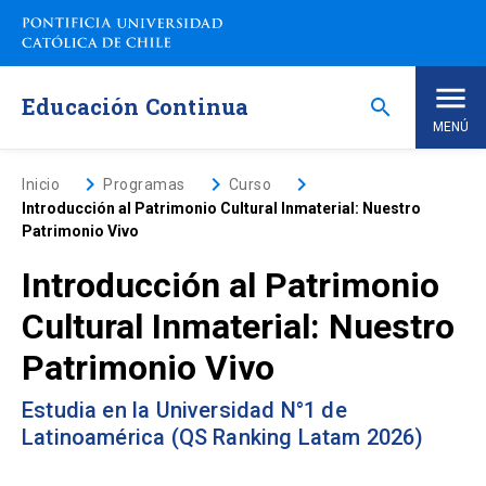
Saltar
a
contenido
principal
Educación Continua
search
MENÚ
Inicio
keyboard_arrow_right
keyboard_arrow_right
keyboard_arrow_right
Inicio
Programas
Curso
Introducción al Patrimonio Cultural Inmaterial: Nuestro
Patrimonio Vivo
Nosotros
Introducción al Patrimonio
Programas de Estudio
keyboard_arrow_down
Cultural Inmaterial: Nuestro
Patrimonio Vivo
Programas Corporativos
Estudia en la Universidad N°1 de
Noticias
Latinoamérica (QS Ranking Latam 2026)