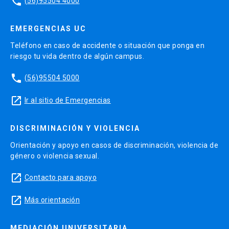
phone
(56)95504 4000
EMERGENCIAS UC
Teléfono en caso de accidente o situación que ponga en
riesgo tu vida dentro de algún campus.
phone
(56)95504 5000
launch
Ir al sitio de Emergencias
DISCRIMINACIÓN Y VIOLENCIA
Orientación y apoyo en casos de discriminación, violencia de
género o violencia sexual.
launch
Contacto para apoyo
launch
Más orientación
MEDIACIÓN UNIVERSITARIA