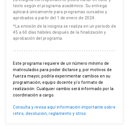
3.1 Intersectorialidad
formal de retiro más el 10% del valor del
texto según el programa académico. Su entrega
programa* La solicitud de retiro debe realizarse a
aplicará únicamente para programas cursados y
3.2 Sostenibilidad
la coordinación a cargo y hasta antes de que el
aprobados a partir del 1 de enero de 2024.
50% de la actividad se haya desarrollado
*La emisión de la insignia se realiza en un período de
45 a 60 días hábiles después de la finalización y
(Reglamento de alumno de Educación Continua).
aprobación del programa.
En ambos casos la devolución, demorará cómo
máximo 15 días hábiles y se efectuará con
depósito en la cuenta (corriente o vista) que
Este programa requiere de un número mínimo de
indique el alumno o a través de un vale vista que
matriculados para poder dictarse y, por motivos de
deberá ser retirado en cualquier sucursal del
fuerza mayor, podría experimentar cambios en su
Banco Santander. *El 10% corresponde al uso de
programación, equipo docente y/o formato de
vacante y se calcula en base al precio publicado,
realización. Cualquier cambio será informado por la
no el valor final pagado.
coordinación a cargo.
Consulta y revisa aquí información importante sobre
retiro, devolución, reglamento y otros.