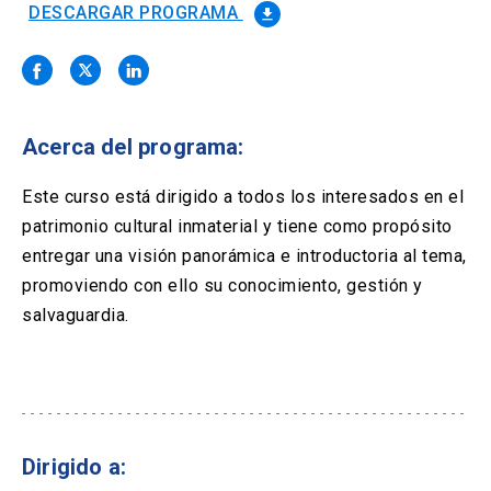
Solicitud Certificados
(El
keyboard_arrow_right
DESCARGAR PROGRAMA
file_download
enlace
se
Portal Empresas
(El
keyboard_arrow_right
abre
enlace
en
se
una
Pagos y Convenios
(El
keyboard_arrow_right
abre
nueva
enlace
Acerca del programa:
en
pestaña)
se
una
ACCESOS UC
abre
Este curso está dirigido a todos los interesados en el
nueva
en
pestaña)
patrimonio cultural inmaterial y tiene como propósito
Biblioteca
Mi Portal UC
launch
launch
una
(El
(El
entregar una visión panorámica e introductoria al tema,
nueva
enlace
enlace
pestaña)
se
se
promoviendo con ello su conocimiento, gestión y
Correo
launch
(El
abre
abre
salvaguardia.
enlace
en
en
se
una
una
abre
nueva
nueva
en
pestaña)
pestaña)
una
nueva
pestaña)
Dirigido a: