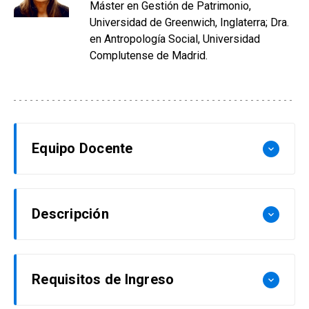
Máster en Gestión de Patrimonio,
Universidad de Greenwich, Inglaterra; Dra.
en Antropología Social, Universidad
Complutense de Madrid.
Equipo Docente
keyboard_arrow_down
EQUIPO DOCENTE
Descripción
keyboard_arrow_down
Christián Báez Allende
Licenciado en Historia y Licenciado en Estética,
El Centro del Patrimonio Cultural UC, dicta este
Requisitos de Ingreso
keyboard_arrow_down
UC, Doctor en Historia, UC. Actualmente es
curso que abarca los conceptos fundamentales
miembro del Departamento en Educación y
del patrimonio inmaterial, desarrollando