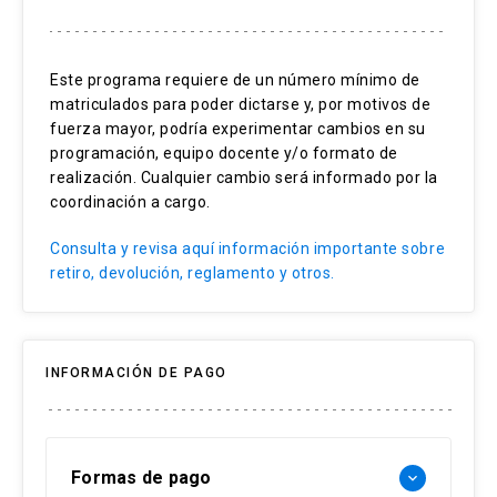
Diseño paisajístico.
Especies vegetales.
Este programa requiere de un número mínimo de
Infraestructura verde.
matriculados para poder dictarse y, por motivos de
Manejo de áreas verdes.
fuerza mayor, podría experimentar cambios en su
Servicios ecosistémicos
programación, equipo docente y/o formato de
Desarrollo sustentable.
realización. Cualquier cambio será informado por la
coordinación a cargo.
Consulta y revisa aquí información importante sobre
retiro, devolución, reglamento y otros.
INFORMACIÓN DE PAGO
Formas de pago
keyboard_arrow_down