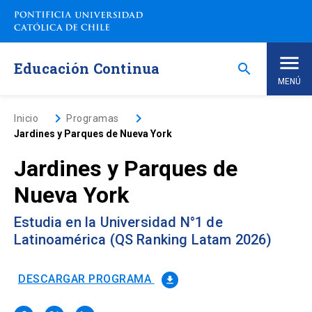
Saltar
a
contenido
principal
Educación Continua
search
MENÚ
Inicio
keyboard_arrow_right
keyboard_arrow_right
Inicio
Programas
Jardines y Parques de Nueva York
Nosotros
Jardines y Parques de
Nueva York
Programas de Estudio
keyboard_arrow_down
Estudia en la Universidad N°1 de
Programas Corporativos
Latinoamérica (QS Ranking Latam 2026)
Noticias
DESCARGAR PROGRAMA
file_download