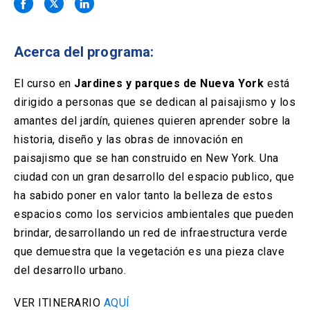
Solicitud Certificados
(El
keyboard_arrow_right
enlace
se
Portal Empresas
(El
keyboard_arrow_right
abre
Acerca del programa:
enlace
en
se
una
Pagos y Convenios
(El
keyboard_arrow_right
abre
El curso en
Jardines y parques de Nueva York
está
nueva
enlace
en
dirigido a personas que se dedican al paisajismo y los
pestaña)
se
una
ACCESOS UC
abre
amantes del jardín, quienes quieren aprender sobre la
nueva
en
historia, diseño y las obras de innovación en
pestaña)
Biblioteca
Mi Portal UC
launch
launch
una
(El
(El
paisajismo que se han construido en New York. Una
nueva
enlace
enlace
ciudad con un gran desarrollo del espacio publico, que
pestaña)
se
se
Correo
launch
(El
abre
abre
ha sabido poner en valor tanto la belleza de estos
enlace
en
en
espacios como los servicios ambientales que pueden
se
una
una
abre
nueva
nueva
brindar, desarrollando un red de infraestructura verde
en
pestaña)
pestaña)
que demuestra que la vegetación es una pieza clave
una
nueva
del desarrollo urbano.
pestaña)
VER ITINERARIO
AQUÍ