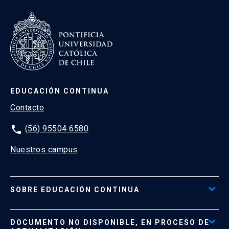
EDUCACIÓN CONTINUA
Contacto
phone
(56) 95504 6580
Nuestros campus
SOBRE EDUCACIÓN CONTINUA
Acceso al Portal de Pagos
DOCUMENTO NO DISPONIBLE, EN PROCESO DE
Formas de Pago