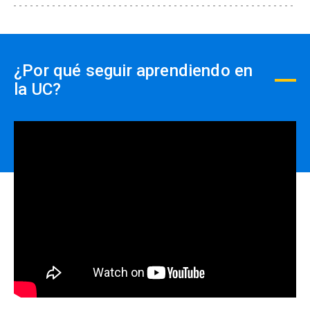
acumulables y deben ser
efectuados PREVIO AL PAGO,
close
no se realizará devolución de
dinero.
¿Por qué seguir aprendiendo en
la UC?