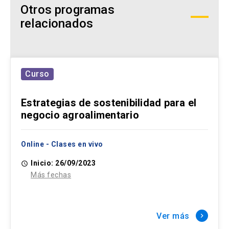
Otros programas
relacionados
Curso
Estrategias de sostenibilidad para el
negocio agroalimentario
Online - Clases en vivo
Inicio: 26/09/2023
access_time
Más fechas
Ver más
keyboard_arrow_right