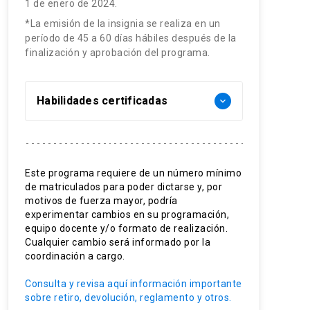
1 de enero de 2024.
*La emisión de la insignia se realiza en un
período de 45 a 60 días hábiles después de la
finalización y aprobación del programa.
Habilidades certificadas
keyboard_arrow_down
Identificar factores ambientales
Interpretar ciclos naturales
Este programa requiere de un número mínimo
de matriculados para poder dictarse y, por
Diseñar planes de manejo
motivos de fuerza mayor, podría
experimentar cambios en su programación,
equipo docente y/o formato de realización.
Cualquier cambio será informado por la
coordinación a cargo.
Consulta y revisa aquí información importante
sobre retiro, devolución, reglamento y otros.