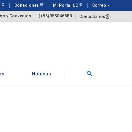
a
Donaciones
Mi Portal UC
Correo
arrow_drop_down
os y Convenios
(+56)955046580
Contáctanos
search
os
Noticias