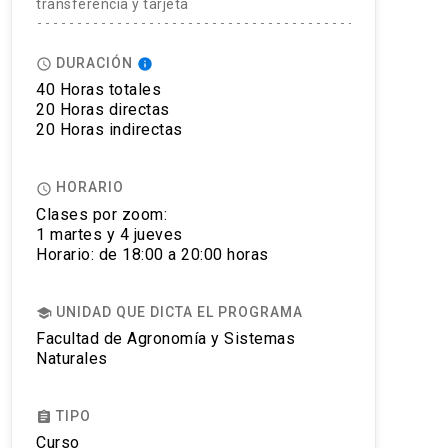
transferencia y tarjeta
DURACIÓN
access_time
info
40 Horas totales
20 Horas directas
20 Horas indirectas
HORARIO
access_time
Clases por zoom:
1 martes y 4 jueves
Horario: de 18:00 a 20:00 horas
UNIDAD QUE DICTA EL PROGRAMA
school
Facultad de Agronomía y Sistemas
Naturales
TIPO
assignment
Curso