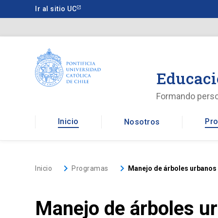
Saltar
Ir al sitio UC
a
contenido
principal
Educaci
Formando pers
Inicio
Pro
Nosotros
keyboard_arrow_right
keyboard_arrow_right
Inicio
Programas
Manejo de árboles urbanos
Manejo de árboles u