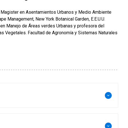
 Magister en Asentamientos Urbanos y Medio Ambiente
ape Management, New York Botanical Garden, E.E.U.U.
 en Manejo de Áreas verdes Urbanas y profesora del
as Vegetales. Facultad de Agronomía y Sistemas Naturales
keyboard_arrow_down
keyboard_arrow_down