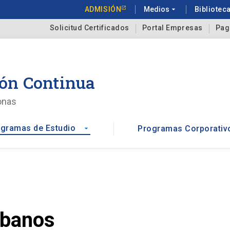
ADMISIÓN
Medios
arrow_drop_down
Bibliotec
Solicitud Certificados
Portal Empresas
Pag
ón Continua
onas
gramas de Estudio
Programas Corporativ
arrow_drop_down
rbanos