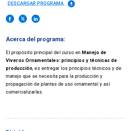
Solicitud Certificados
(El
keyboard_arrow_right
DESCARGAR PROGRAMA
file_download
enlace
se
Portal Empresas
(El
keyboard_arrow_right
abre
enlace
en
se
una
Pagos y Convenios
(El
keyboard_arrow_right
abre
nueva
enlace
Acerca del programa:
en
pestaña)
se
una
ACCESOS UC
abre
El propósito principal del curso en
Manejo de
nueva
en
pestaña)
Viveros Ornamentales: principios y técnicas de
Biblioteca
Mi Portal UC
launch
launch
una
(El
(El
producción
, es entregar los principios técnicos y de
nueva
enlace
enlace
pestaña)
se
se
manejo que se necesita para la producción y
Correo
launch
(El
abre
abre
propagación de plantas de uso ornamental y así
enlace
en
en
se
comercializarlas.
una
una
abre
nueva
nueva
en
pestaña)
pestaña)
una
nueva
pestaña)