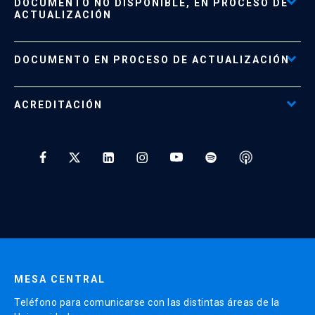
DOCUMENTO NO DISPONIBLE, EN PROCESO DE
Formas de Pago
ACTUALIZACIÓN
Reglamentos
Políticas de Retiro, Devolución e Información Importante
Documento No Disponible
file_download
DOCUMENTO EN PROCESO DE ACTUALIZACIÓN
Beneficios para Alumnos de Diplomados
Programas Corporativos
ACREDITACIÓN
Preguntas Frecuentes
Tratamiento y Protección de Datos UC
* Al ingresar tu e-mail aceptas recibir información de Educación
Continua UC y actividades relacionadas.
Enviar datos
MESA CENTRAL
Teléfono para comunicarse con las distintas áreas de la