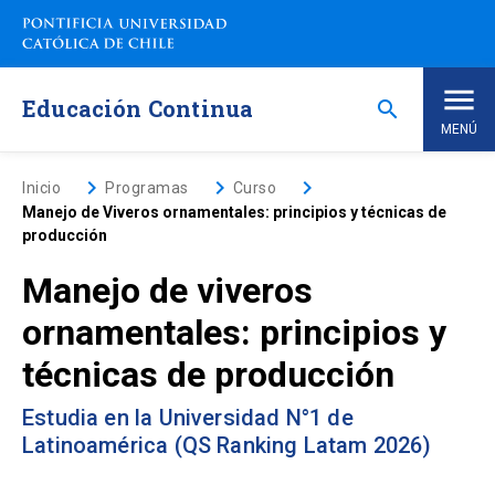
Saltar
a
contenido
principal
Educación Continua
search
MENÚ
Inicio
keyboard_arrow_right
keyboard_arrow_right
keyboard_arrow_right
Inicio
Programas
Curso
Manejo de Viveros ornamentales: principios y técnicas de
producción
Nosotros
Manejo de viveros
Programas de Estudio
keyboard_arrow_down
ornamentales: principios y
técnicas de producción
Programas Corporativos
Estudia en la Universidad N°1 de
Noticias
Latinoamérica (QS Ranking Latam 2026)