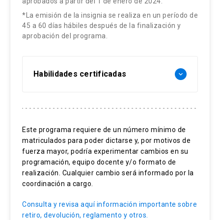
aprobados a partir del 1 de enero de 2024.
*La emisión de la insignia se realiza en un período de
45 a 60 días hábiles después de la finalización y
aprobación del programa.
Habilidades certificadas
keyboard_arrow_down
Producción de plantas ornamentales.
Producción de cultivos ornamentales.
Este programa requiere de un número mínimo de
matriculados para poder dictarse y, por motivos de
Análisis de mercado y manejo de viveros.
fuerza mayor, podría experimentar cambios en su
Propagación de plantas.
programación, equipo docente y/o formato de
realización. Cualquier cambio será informado por la
coordinación a cargo.
Consulta y revisa aquí información importante sobre
retiro, devolución, reglamento y otros.