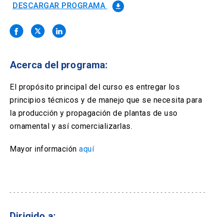
Solicitud Certificados
(El
keyboard_arrow_right
DESCARGAR PROGRAMA
file_download
enlace
se
Portal Empresas
(El
keyboard_arrow_right
abre
enlace
en
se
una
Pagos y Convenios
(El
keyboard_arrow_right
abre
nueva
enlace
Acerca del programa:
en
pestaña)
se
una
ACCESOS UC
abre
El propósito principal del curso es entregar los
nueva
en
pestaña)
principios técnicos y de manejo que se necesita para
Biblioteca
Mi Portal UC
launch
launch
una
(El
(El
la producción y propagación de plantas de uso
nueva
enlace
enlace
pestaña)
se
se
ornamental y así comercializarlas.
Correo
launch
(El
abre
abre
enlace
en
en
Mayor información
aquí
se
una
una
abre
nueva
nueva
en
pestaña)
pestaña)
una
nueva
pestaña)
Dirigido a: