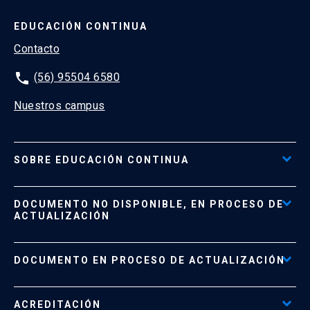
EDUCACIÓN CONTINUA
Contacto
phone
(56) 95504 6580
Nuestros campus
SOBRE EDUCACIÓN CONTINUA
Acceso al Portal de Pagos
DOCUMENTO NO DISPONIBLE, EN PROCESO DE
Formas de Pago
ACTUALIZACIÓN
Reglamentos
Políticas de Retiro, Devolución e Información Importante
Documento No Disponible
file_download
DOCUMENTO EN PROCESO DE ACTUALIZACIÓN
Beneficios para Alumnos de Diplomados
Programas Corporativos
ACREDITACIÓN