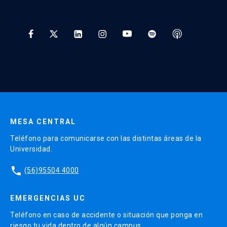
Preguntas Frecuentes
Tratamiento y Protección de Datos UC
* Al ingresar tu e-mail aceptas recibir información de Educación
Continua UC y actividades relacionadas.
Enviar datos
MESA CENTRAL
Teléfono para comunicarse con las distintas áreas de la
Universidad.
phone
(56)95504 4000
EMERGENCIAS UC
Teléfono en caso de accidente o situación que ponga en
riesgo tu vida dentro de algún campus.