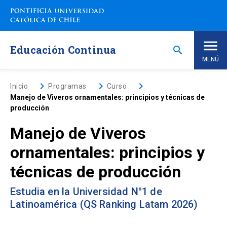
Saltar
a
contenido
principal
Educación Continua
search
MENÚ
Inicio
keyboard_arrow_right
keyboard_arrow_right
keyboard_arrow_right
Inicio
Programas
Curso
Manejo de Viveros ornamentales: principios y técnicas de
producción
Nosotros
Manejo de Viveros
Programas de Estudio
keyboard_arrow_down
ornamentales: principios y
técnicas de producción
Programas Corporativos
Estudia en la Universidad N°1 de
Noticias
Latinoamérica (QS Ranking Latam 2026)