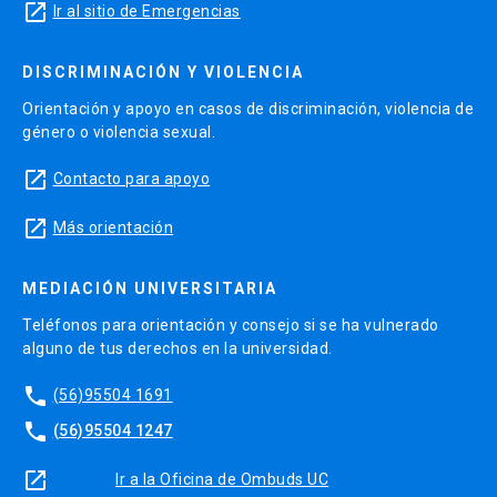
launch
Ir al sitio de Emergencias
DISCRIMINACIÓN Y VIOLENCIA
Orientación y apoyo en casos de discriminación, violencia de
género o violencia sexual.
launch
Contacto para apoyo
launch
Más orientación
MEDIACIÓN UNIVERSITARIA
Teléfonos para orientación y consejo si se ha vulnerado
alguno de tus derechos en la universidad.
phone
(56)95504 1691
phone
(56)95504 1247
launch
Ir a la Oficina de Ombuds UC