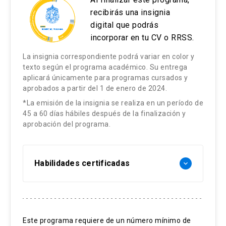
de Chile, Anestesiólogo UC. Master of Health
recibirás una insignia
Sciences, Duke University. USA. Master of
digital que podrás
Business Administration (MBA). Pontificia
incorporar en tu CV o RRSS.
Universidad Católica de Chile. Diplomado en
Educación Médica UC.Profesor Titular, División
La insignia correspondiente podrá variar en color y
texto según el programa académico. Su entrega
de Anestesiología, Facultad de Medicina UC.
aplicará únicamente para programas cursados y
aprobados a partir del 1 de enero de 2024.
Juan Carlos de la Cuadra Fontaine
*La emisión de la insignia se realiza en un período de
45 a 60 días hábiles después de la finalización y
Médico Cirujano Pontificia Universidad Católica
aprobación del programa.
de Chile, Anestesiólogo UC. Diplomado en
Educación Médica UC. Profesor Asociado,
División de Anestesiología, Facultad de
Habilidades certificadas
keyboard_arrow_down
Medicina UC.
María Luisa Reyes Abarca
Diagnóstico del dolor
Manejo intervencional
Psicóloga de la Salud, Pontificia Universidad
Este programa requiere de un número mínimo de