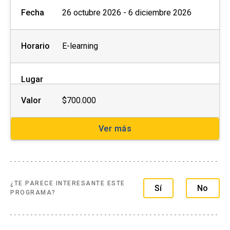
close
no se realizará devolución de
Fecha
26 octubre 2026 - 6 diciembre 2026
dinero.
Horario
E-learning
Lugar
Valor
$700.000
Ver más
¿TE PARECE INTERESANTE ESTE
Sí
No
PROGRAMA?