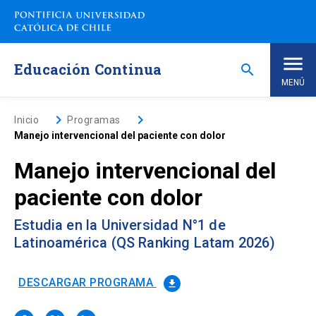
Saltar
a
contenido
principal
Educación Continua
search
MENÚ
Inicio
keyboard_arrow_right
keyboard_arrow_right
Inicio
Programas
Manejo intervencional del paciente con dolor
Nosotros
Manejo intervencional del
paciente con dolor
Programas de Estudio
keyboard_arrow_down
Estudia en la Universidad N°1 de
Programas Corporativos
Latinoamérica (QS Ranking Latam 2026)
Noticias
DESCARGAR PROGRAMA
file_download