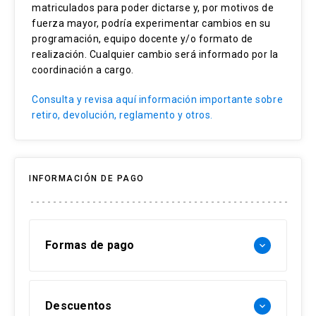
matriculados para poder dictarse y, por motivos de
Católica de Chile. Centro Interdisciplinario de
Selección terapéutica
fuerza mayor, podría experimentar cambios en su
Manejo del Dolor, Red de Salud UC-Christus.
Evaluación clínica
programación, equipo docente y/o formato de
realización. Cualquier cambio será informado por la
Seguridad del paciente
coordinación a cargo.
Trabajo interdisciplinario
Consulta y revisa aquí información importante sobre
retiro, devolución, reglamento y otros.
INFORMACIÓN DE PAGO
Formas de pago
keyboard_arrow_down
Forma de pago Chile:
Descuentos
keyboard_arrow_down