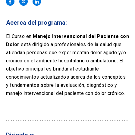
Solicitud Certificados
(El
keyboard_arrow_right
enlace
se
Portal Empresas
(El
keyboard_arrow_right
abre
Acerca del programa:
enlace
en
se
una
Pagos y Convenios
(El
keyboard_arrow_right
abre
El Curso en
Manejo Intervencional del Paciente con
nueva
enlace
en
Dolor
está dirigido a profesionales de la salud que
pestaña)
se
una
ACCESOS UC
abre
atiendan personas que experimentan dolor agudo y/o
nueva
en
crónico en el ambiente hospitalario o ambulatorio. El
pestaña)
Biblioteca
Mi Portal UC
launch
launch
una
(El
(El
objetivo principal es brindar al estudiante
nueva
enlace
enlace
conocimientos actualizados acerca de los conceptos
pestaña)
se
se
Correo
launch
(El
abre
abre
y fundamentos sobre la evaluación, diagnóstico y
enlace
en
en
manejo intervencional del paciente con dolor crónico.
se
una
una
abre
nueva
nueva
en
pestaña)
pestaña)
una
nueva
pestaña)