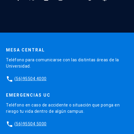
* Al ingresar tu e-mail aceptas recibir información de Educación
Continua UC y actividades relacionadas.
Enviar datos
MESA CENTRAL
Teléfono para comunicarse con las distintas áreas de la
Universidad.
phone
(56)95504 4000
EMERGENCIAS UC
Teléfono en caso de accidente o situación que ponga en
riesgo tu vida dentro de algún campus.
phone
(56)95504 5000