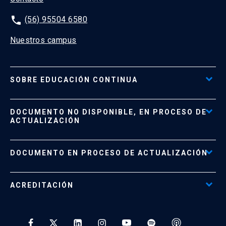
phone
(56) 95504 6580
Nuestros campus
SOBRE EDUCACIÓN CONTINUA
Acceso al Portal de Pagos
DOCUMENTO NO DISPONIBLE, EN PROCESO DE
Formas de Pago
ACTUALIZACIÓN
Reglamentos
Políticas de Retiro, Devolución e Información Importante
Documento No Disponible
file_download
DOCUMENTO EN PROCESO DE ACTUALIZACIÓN
Beneficios para Alumnos de Diplomados
Programas Corporativos
ACREDITACIÓN
Preguntas Frecuentes
Tratamiento y Protección de Datos UC