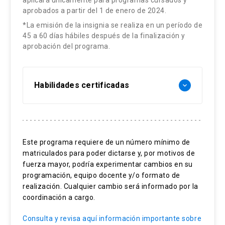
aprobados a partir del 1 de enero de 2024.
*La emisión de la insignia se realiza en un período de
45 a 60 días hábiles después de la finalización y
aprobación del programa.
Habilidades certificadas
keyboard_arrow_down
Razonamiento epistemológico
Análisis crítico
Este programa requiere de un número mínimo de
matriculados para poder dictarse y, por motivos de
Comprensión metodológica
fuerza mayor, podría experimentar cambios en su
Investigación cualitativa
programación, equipo docente y/o formato de
realización. Cualquier cambio será informado por la
Interpretación de experiencias
coordinación a cargo.
Aplicación metodológica
Consulta y revisa aquí información importante sobre