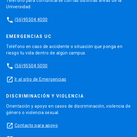
Teléfono para comunicarse con las distintas áreas de la
Universidad.
phone
(56)95504 4000
EMERGENCIAS UC
Teléfono en caso de accidente o situación que ponga en
riesgo tu vida dentro de algún campus.
phone
(56)95504 5000
launch
Ir al sitio de Emergencias
DISCRIMINACIÓN Y VIOLENCIA
Orientación y apoyo en casos de discriminación, violencia de
género o violencia sexual.
launch
Contacto para apoyo