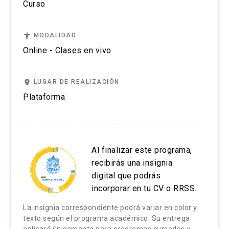
Curso
etnografía como método de producción de
conocimiento antropológico cultural en
salud.
accessibility
MODALIDAD
Online - Clases en vivo
La interrogación etnográfica de la realidad
de la salud: las redes de significados
culturales atribuidos a salud.
place
LUGAR DE REALIZACIÓN
Plataforma
La conducción de la investigación:
investigación de campo.
Otros diseños cualitativos
Al finalizar este programa,
Investigación acción participante.
recibirás una insignia
Complementariedad de los resultados de
digital que podrás
investigación cualitativa y cuantitativa
incorporar en tu CV o RRSS.
La insignia correspondiente podrá variar en color y
texto según el programa académico. Su entrega
aplicará únicamente para programas cursados y