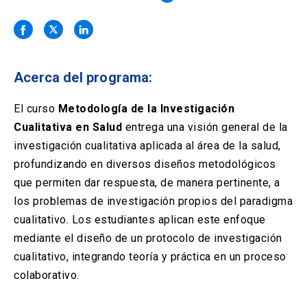
Solicitud Certificados
(El
keyboard_arrow_right
enlace
se
Portal Empresas
(El
keyboard_arrow_right
abre
enlace
en
se
una
Pagos y Convenios
(El
keyboard_arrow_right
Acerca del programa:
abre
nueva
enlace
en
pestaña)
se
El curso
Metodología de la Investigación
una
ACCESOS UC
abre
nueva
Cualitativa en Salud
entrega una visión general de la
en
pestaña)
Biblioteca
Mi Portal UC
investigación cualitativa aplicada al área de la salud,
launch
launch
una
(El
(El
nueva
profundizando en diversos diseños metodológicos
enlace
enlace
pestaña)
se
se
Correo
launch
que permiten dar respuesta, de manera pertinente, a
(El
abre
abre
enlace
los problemas de investigación propios del paradigma
en
en
se
una
una
cualitativo. Los estudiantes aplican este enfoque
abre
nueva
nueva
mediante el diseño de un protocolo de investigación
en
pestaña)
pestaña)
una
cualitativo, integrando teoría y práctica en un proceso
nueva
colaborativo.
pestaña)