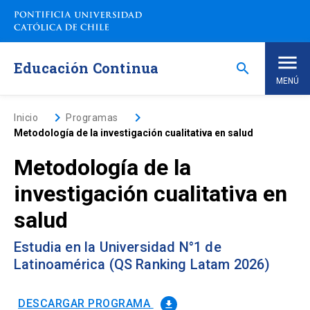
Saltar
a
contenido
principal
Educación Continua
search
MENÚ
Inicio
keyboard_arrow_right
keyboard_arrow_right
Inicio
Programas
Metodología de la investigación cualitativa en salud
Nosotros
Metodología de la
investigación cualitativa en
Programas de Estudio
keyboard_arrow_down
salud
Programas Corporativos
Estudia en la Universidad N°1 de
Latinoamérica (QS Ranking Latam 2026)
Noticias
DESCARGAR PROGRAMA
file_download