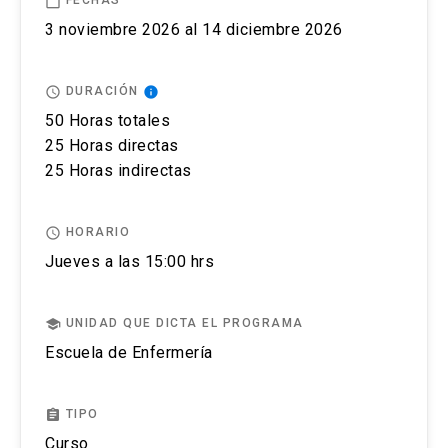
calendar_today
FECHAS
El postular no asegura el cupo, una vez inscrito o
3 noviembre 2026 al 14 diciembre 2026
aceptado en el programa se debe pagar el valor
completo de la actividad para estar matriculado.
access_time
info
DURACIÓN
No se tramitarán postulaciones incompletas.
50 Horas totales
25 Horas directas
Puedes revisar aquí más información importante
25 Horas indirectas
sobre el proceso de admisión y matrícula.
access_time
HORARIO
Jueves a las 15:00 hrs
school
UNIDAD QUE DICTA EL PROGRAMA
Escuela de Enfermería
assignment
TIPO
Curso