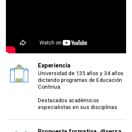
20% Funcionarios ACHS
**Se solicitará certificado o carta de
respaldo para aplicar descuento
info
Los descuentos NO son
acumulables y deben ser
efectuados PREVIO AL PAGO,
close
Experiencia
no se realizará devolución de
Universidad de 135 años y 34 años
dinero.
dictando programas de Educación
Continua.
Destacados académicos
especialistas en sus disciplinas
Propuesta formativa, diversa