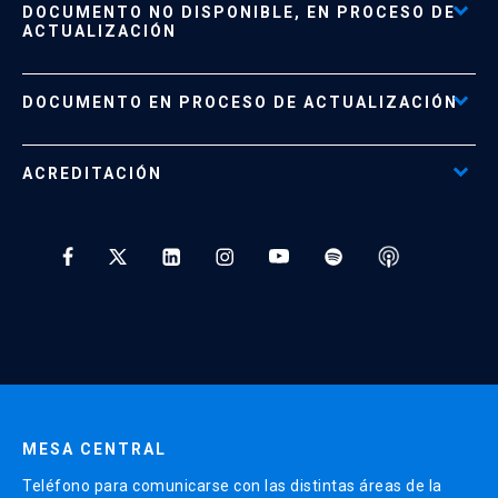
DOCUMENTO NO DISPONIBLE, EN PROCESO DE
Formas de Pago
ACTUALIZACIÓN
Reglamentos
Políticas de Retiro, Devolución e Información Importante
Documento No Disponible
file_download
DOCUMENTO EN PROCESO DE ACTUALIZACIÓN
Beneficios para Alumnos de Diplomados
Programas Corporativos
ACREDITACIÓN
Preguntas Frecuentes
Tratamiento y Protección de Datos UC
* Al ingresar tu e-mail aceptas recibir información de Educación
Continua UC y actividades relacionadas.
Enviar datos
MESA CENTRAL
Teléfono para comunicarse con las distintas áreas de la