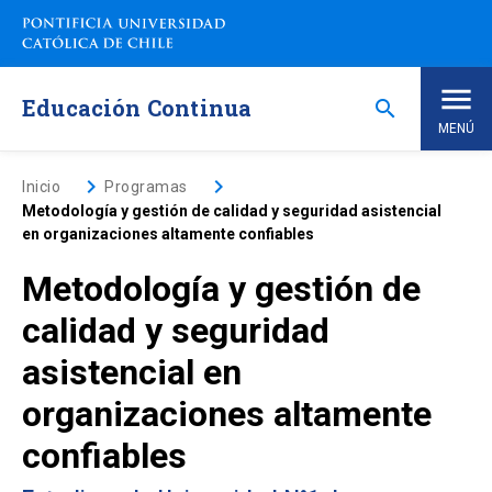
Saltar
a
contenido
principal
Educación Continua
search
MENÚ
Inicio
keyboard_arrow_right
keyboard_arrow_right
Inicio
Programas
Metodología y gestión de calidad y seguridad asistencial
en organizaciones altamente confiables
Nosotros
Metodología y gestión de
Programas de Estudio
keyboard_arrow_down
calidad y seguridad
asistencial en
Programas Corporativos
organizaciones altamente
Noticias
confiables