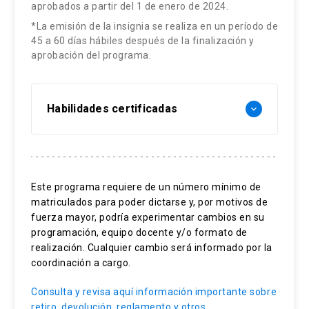
aprobados a partir del 1 de enero de 2024.
*La emisión de la insignia se realiza en un período de
45 a 60 días hábiles después de la finalización y
aprobación del programa.
Habilidades certificadas
keyboard_arrow_down
Ciclo PDCA
Detección de errores
Este programa requiere de un número mínimo de
Indicadores de calidad
matriculados para poder dictarse y, por motivos de
fuerza mayor, podría experimentar cambios en su
programación, equipo docente y/o formato de
realización. Cualquier cambio será informado por la
coordinación a cargo.
Consulta y revisa aquí información importante sobre
retiro, devolución, reglamento y otros.