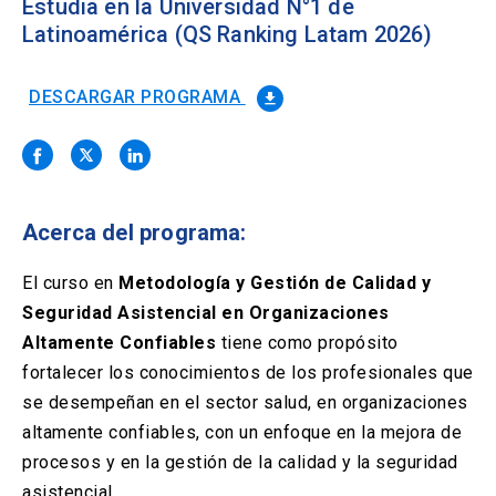
Solicitud Certificados
Estudia en la Universidad N°1 de
(El
keyboard_arrow_right
enlace
Latinoamérica (QS Ranking Latam 2026)
se
Portal Empresas
(El
keyboard_arrow_right
abre
enlace
en
DESCARGAR PROGRAMA
file_download
se
una
Pagos y Convenios
(El
keyboard_arrow_right
abre
nueva
enlace
en
pestaña)
se
una
ACCESOS UC
abre
nueva
en
pestaña)
Acerca del programa:
Biblioteca
Mi Portal UC
launch
launch
una
(El
(El
nueva
enlace
enlace
El curso en
Metodología y Gestión de Calidad y
pestaña)
se
se
Correo
launch
(El
abre
abre
Seguridad Asistencial en Organizaciones
enlace
en
en
Altamente Confiables
se
tiene como propósito
una
una
abre
nueva
nueva
fortalecer los conocimientos de los profesionales que
en
pestaña)
pestaña)
se desempeñan en el sector salud, en organizaciones
una
nueva
altamente confiables, con un enfoque en la mejora de
pestaña)
procesos y en la gestión de la calidad y la seguridad
asistencial.