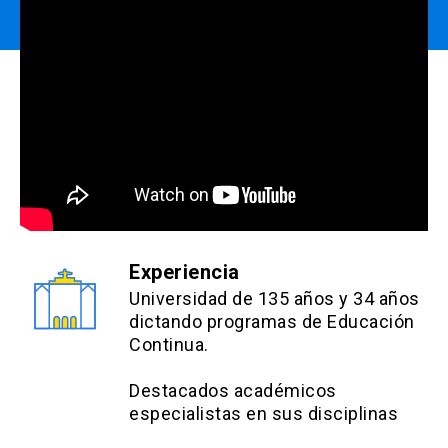
Griffin, D & van der Meer, A. (2019). Press Start:
Using Gamification to Power-up Your Marketing.
Bloomsbury.
Adamou, B. (2018). Games and Gamification in
Market Research: Increasing Consumer
Engagement in Research for Business Success.
Kogan Page.
Experiencia
Universidad de 135 años y 34 años
dictando programas de Educación
Continua.
Destacados académicos
especialistas en sus disciplinas