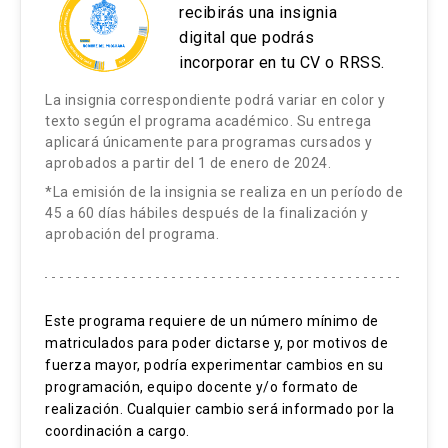
recibirás una insignia
3.
Conociendo a nuestros jugadores
digital que podrás
incorporar en tu CV o RRSS.
3.1 Los tipos de jugadores de Richard Bartle
La insignia correspondiente podrá variar en color y
3.2 El Hexad para tipos de jugadores en
texto según el programa académico. Su entrega
aplicará únicamente para programas cursados y
gamificación de Andrzej Marczewski
aprobados a partir del 1 de enero de 2024.
*La emisión de la insignia se realiza en un período de
3.3 ¿Cuáles son sus hábitos ya existentes?
45 a 60 días hábiles después de la finalización y
aprobación del programa.
3.4 La motivación de los jugadores
4.
Primera aproximación a nuestro diseño
Este programa requiere de un número mínimo de
4.1 Los elementos y mecánicas de juego
matriculados para poder dictarse y, por motivos de
fuerza mayor, podría experimentar cambios en su
4.2 El bucle de actividad
programación, equipo docente y/o formato de
realización. Cualquier cambio será informado por la
5. Seguimos creando nuestra solución
coordinación a cargo.