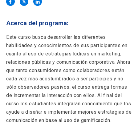
Solicitud Certificados
(El
keyboard_arrow_right
enlace
se
Portal Empresas
(El
keyboard_arrow_right
abre
Acerca del programa:
enlace
en
se
una
Pagos y Convenios
(El
keyboard_arrow_right
abre
Este curso busca desarrollar las diferentes
nueva
enlace
en
habilidades y conocimientos de sus participantes en
pestaña)
se
una
ACCESOS UC
abre
cuanto al uso de estrategias lúdicas en marketing,
nueva
en
relaciones públicas y comunicación corporativa. Ahora
pestaña)
Biblioteca
Mi Portal UC
launch
launch
una
(El
(El
que tanto consumidores como colaboradores están
nueva
enlace
enlace
cada vez más acostumbrados a ser partícipes y no
pestaña)
se
se
Correo
launch
(El
abre
abre
sólo observadores pasivos, el curso entrega formas
enlace
en
en
de incrementar la interacción con ellos. Al final del
se
una
una
abre
nueva
nueva
curso los estudiantes integrarán conocimiento que los
en
pestaña)
pestaña)
ayude a diseñar e implementar mejores estrategias de
una
nueva
comunicación en base al uso de gamificación.
pestaña)