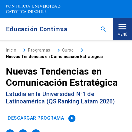
Saltar
a
contenido
principal
Educación Continua
search
MENÚ
Inicio
keyboard_arrow_right
keyboard_arrow_right
keyboard_arrow_right
Inicio
Programas
Curso
Nuevas Tendencias en Comunicación Estratégica
Nosotros
Nuevas Tendencias en
Comunicación Estratégica
Programas de Estudio
keyboard_arrow_down
Estudia en la Universidad N°1 de
Programas Corporativos
Latinoamérica (QS Ranking Latam 2026)
Noticias
DESCARGAR PROGRAMA
file_download