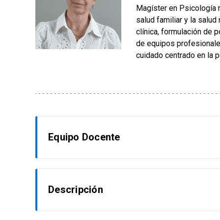
Magíster en Psicología m
salud familiar y la salu
clínica, formulación de p
de equipos profesionales
cuidado centrado en la 
Equipo Docente
Dra. Paulina Bravo
Descripción
Directora de Educación y Participación en Salu
Enfermería mención en Salud Mental y Psiquiatr