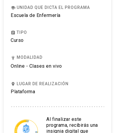
UNIDAD QUE DICTA EL PROGRAMA
school
Escuela de Enfermería
TIPO
assignment
Curso
MODALIDAD
accessibility
Online - Clases en vivo
LUGAR DE REALIZACIÓN
place
Plataforma
Al finalizar este
programa, recibirás una
insignia digital que