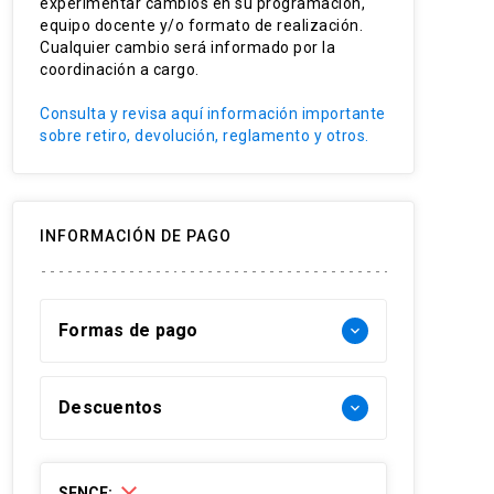
experimentar cambios en su programación,
Planificación Clínica
equipo docente y/o formato de realización.
Cualquier cambio será informado por la
coordinación a cargo.
Consulta y revisa aquí información importante
sobre retiro, devolución, reglamento y otros.
INFORMACIÓN DE PAGO
Formas de pago
keyboard_arrow_down
Forma de pago Chile:
Descuentos
keyboard_arrow_down
- Web pay: Tarjeta de crédito hasta 3
cuotas sin interés y Tarjeta de débito-
30% Funcionarios UC
SENCE: