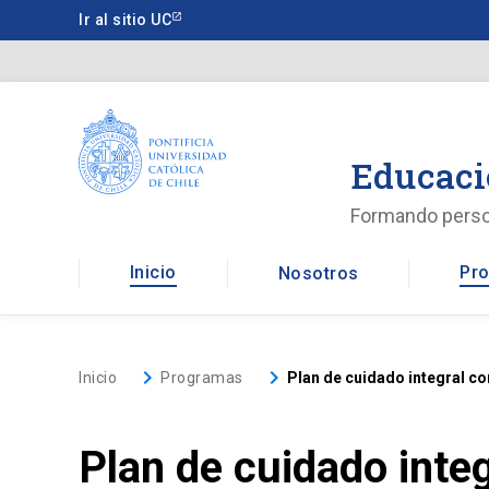
Saltar
Ir al sitio UC
a
contenido
principal
Educaci
Formando pers
Inicio
Pro
Nosotros
keyboard_arrow_right
keyboard_arrow_right
Inicio
Programas
Plan de cuidado integral c
Plan de cuidado inte