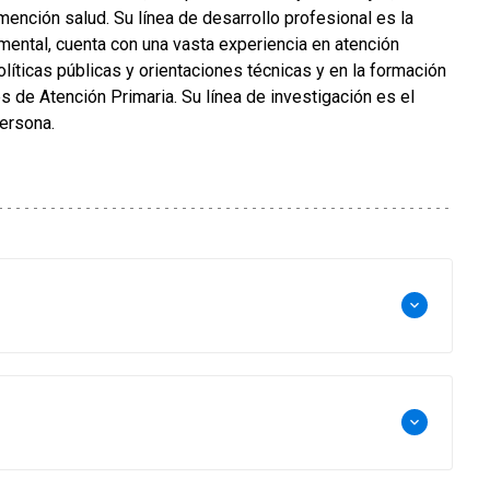
ención salud. Su línea de desarrollo profesional es la
d mental, cuenta con una vasta experiencia en atención
olíticas públicas y orientaciones técnicas y en la formación
 de Atención Primaria. Su línea de investigación es el
persona.
keyboard_arrow_down
keyboard_arrow_down
d, Fundación Arturo López Pérez. Licenciada en
ía. PhD Cardiff University. Postdoctorada, Cardiff