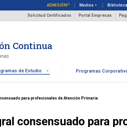
ADMISIÓN
Medios
arrow_drop_down
Bibliotec
Solicitud Certificados
Portal Empresas
Pag
ón Continua
onas
gramas de Estudio
Programas Corporativ
arrow_drop_down
onsensuado para profesionales de Atención Primaria
gral consensuado para pr