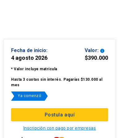
Fecha de inicio:
Valor:
info
4 agosto 2026
$390.000
* Valor incluye matrícula
Hasta 3 cuotas sin interés. Pagarías $130.000 al
mes
Ya comenzó
Postula aquí
Inscripción con pago por empresas