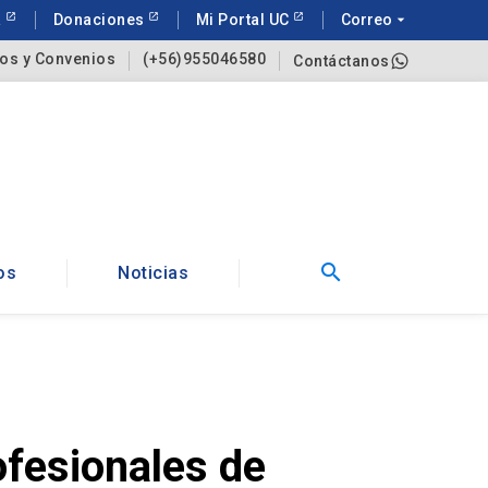
a
Donaciones
Mi Portal UC
Correo
arrow_drop_down
os y Convenios
(+56)955046580
Contáctanos
search
os
Noticias
ofesionales de