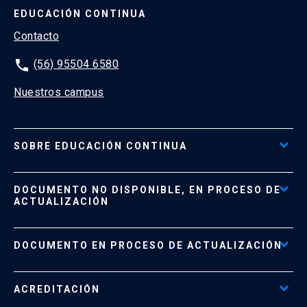
EDUCACIÓN CONTINUA
Contacto
phone
(56) 95504 6580
Nuestros campus
SOBRE EDUCACIÓN CONTINUA
Acceso al Portal de Pagos
DOCUMENTO NO DISPONIBLE, EN PROCESO DE
Formas de Pago
ACTUALIZACIÓN
Reglamentos
Políticas de Retiro, Devolución e Información Importante
Documento No Disponible
file_download
DOCUMENTO EN PROCESO DE ACTUALIZACIÓN
Beneficios para Alumnos de Diplomados
Programas Corporativos
ACREDITACIÓN
Preguntas Frecuentes