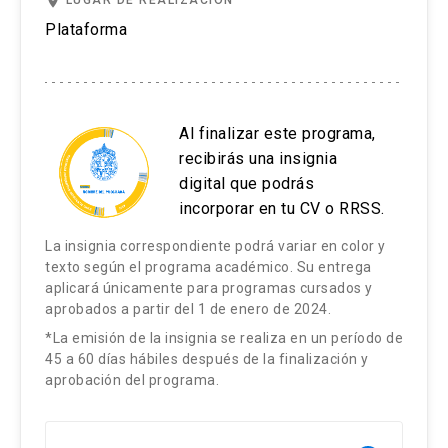
aprendido, favoreciendo la transferencia directa
place
LUGAR DE REALIZACIÓN
al ámbito laboral.
Plataforma
Calculate (con conectores lógicos y filtros
simples/múltiples)
El curso tiene como propósito profundizar en el
All
uso de Power BI, fortaleciendo las capacidades
analíticas de los participantes mediante el
Al finalizar este programa,
Módulo 3: Inteligencia de tiempo y análisis
manejo de herramientas intermedias en Power
recibirás una insignia
con indicadores
Query, modelado de datos y funciones DAX.
digital que podrás
incorporar en tu CV o RRSS.
-Funciones de Inteligencia de Tiempo (TotalYtd,
Durante el programa, los estudiantes
La insignia correspondiente podrá variar en color y
TotalQtd, TotalMtd, DateAdd).
consolidarán conceptos fundamentales y
texto según el programa académico. Su entrega
avanzarán hacia la creación de modelos más
aplicará únicamente para programas cursados y
Manejo de formatos condicionales.
aprobados a partir del 1 de enero de 2024.
complejos, aplicando transformaciones de datos,
Manejo de gráfico Medidor para KPI´s e
creación de medidas, columnas calculadas y
*La emisión de la insignia se realiza en un período de
45 a 60 días hábiles después de la finalización y
indicadores.
visualizaciones interactivas que aporten mayor
aprobación del programa.
profundidad al análisis. Asimismo, se
incorporarán funciones de inteligencia de tiempo,
Módulo 4: Visualizaciones avanzadas e
manejo de kpi’s (mediante objetos visuales y
integración en Power BI Service