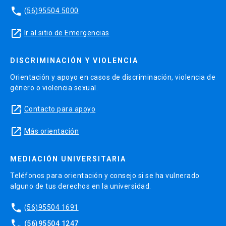
phone
(56)95504 5000
launch
Ir al sitio de Emergencias
DISCRIMINACIÓN Y VIOLENCIA
Orientación y apoyo en casos de discriminación, violencia de
género o violencia sexual.
launch
Contacto para apoyo
launch
Más orientación
MEDIACIÓN UNIVERSITARIA
Teléfonos para orientación y consejo si se ha vulnerado
alguno de tus derechos en la universidad.
phone
(56)95504 1691
phone
(56)95504 1247