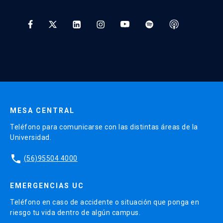
Tratamiento y Protección de Datos UC
* Al ingresar tu e-mail aceptas recibir información de Educación
Continua UC y actividades relacionadas.
Enviar datos
MESA CENTRAL
Teléfono para comunicarse con las distintas áreas de la
Universidad.
phone
(56)95504 4000
EMERGENCIAS UC
Teléfono en caso de accidente o situación que ponga en
riesgo tu vida dentro de algún campus.