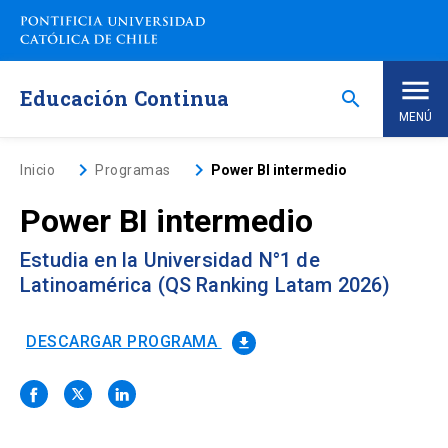
Saltar
a
contenido
principal
Educación Continua
search
MENÚ
Inicio
keyboard_arrow_right
keyboard_arrow_right
Inicio
Programas
Power BI intermedio
Power BI intermedio
Nosotros
Estudia en la Universidad N°1 de
Programas de Estudio
keyboard_arrow_down
Latinoamérica (QS Ranking Latam 2026)
Programas Corporativos
DESCARGAR PROGRAMA
file_download
Noticias