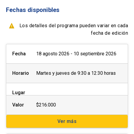
misma institución
- Con ficha de inscripción y Orden de compra
Fechas disponibles
info
Los descuentos NO son
Los detalles del programa pueden variar en cada
acumulables y deben ser
fecha de edición
efectuados PREVIO AL PAGO,
close
no se realizará devolución de
Fecha
dinero.
18 agosto 2026 - 10 septiembre 2026
Horario
Martes y jueves de 9:30 a 12:30 horas
Lugar
Valor
$216.000
Ver más