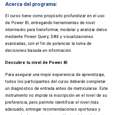
Solicitud Certificados
(El
keyboard_arrow_right
Acerca del programa:
enlace
se
Portal Empresas
(El
keyboard_arrow_right
El curso tiene como propósito profundizar en el uso
abre
enlace
en
de Power BI, entregando herramientas de nivel
se
una
Pagos y Convenios
(El
keyboard_arrow_right
intermedio para transformar, modelar y analizar datos
abre
nueva
enlace
en
mediante Power Query, DAX y visualizaciones
pestaña)
se
una
avanzadas, con el fin de potenciar la toma de
ACCESOS UC
abre
nueva
en
decisiones basada en información.
pestaña)
Biblioteca
Mi Portal UC
launch
launch
una
(El
(El
nueva
enlace
enlace
Descubre tu nivel de Power BI
pestaña)
se
se
Correo
launch
(El
abre
abre
Para asegurar una mejor experiencia de aprendizaje,
enlace
en
en
se
una
una
todos los participantes del curso deberán completar
abre
nueva
nueva
un diagnóstico de entrada antes de matricularse. Este
en
pestaña)
pestaña)
una
instrumento no impide la inscripción en el nivel de su
nueva
preferencia, pero permite identificar el nivel más
pestaña)
adecuado, entregar recomendaciones oportunas y