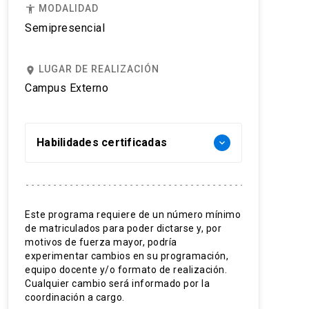
MODALIDAD
accessibility
Semipresencial
LUGAR DE REALIZACIÓN
place
Campus Externo
Habilidades certificadas
keyboard_arrow_down
Manejo holístico.
Planificación de pastoreo y de la
Este programa requiere de un número mínimo
de matriculados para poder dictarse y, por
tierra.
motivos de fuerza mayor, podría
Evaluación ecológica de
experimentar cambios en su programación,
equipo docente y/o formato de realización.
pastizales.
Cualquier cambio será informado por la
coordinación a cargo.
Regeneración de suelos y