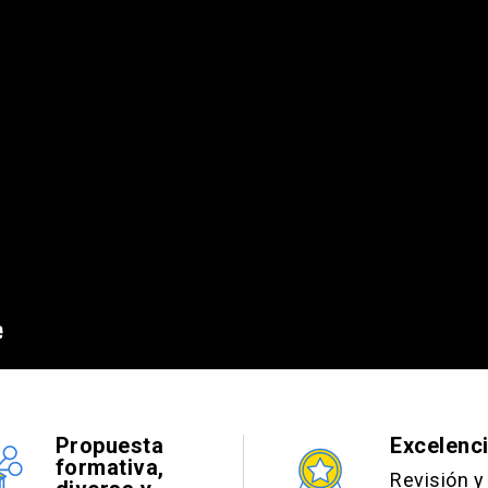
ication).
a tierra.
ctura existente.
del agua, el ciclo mineral y el flujo de energía.
s y áreas de referencia.
y prácticas.
procesos de monitoreo.
Propuesta
Excelenc
formativa,
Revisión y