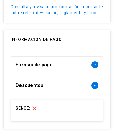
pastizales.
Consulta y revisa aquí información importante
sobre retiro, devolución, reglamento y otros.
INFORMACIÓN DE PAGO
Formas de pago
keyboard_arrow_down
Forma de pago Chile:
Descuentos
keyboard_arrow_down
- Web pay: Tarjeta de crédito hasta 3
cuotas sin interés y Tarjeta de débito-
30% Funcionarios UC
close
SENCE:
redcompra en 1 cuota
20% Socios con Membresía Alumni
- Transferencia Bancaria:
UC.