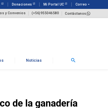
a
Donaciones
Mi Portal UC
Correo
arrow_drop_down
os y Convenios
(+56)955046580
Contáctanos
search
os
Noticias
co de la ganadería