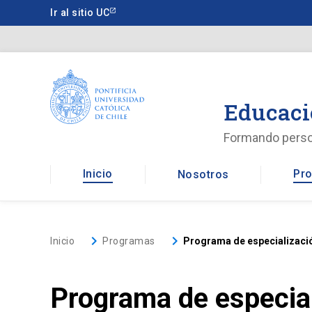
Saltar
Ir al sitio UC
a
contenido
principal
Educaci
Formando pers
Inicio
Pro
Nosotros
keyboard_arrow_right
keyboard_arrow_right
Inicio
Programas
Programa de especializació
Programa de especial