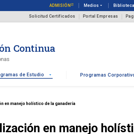
ADMISIÓN
Medios
arrow_drop_down
Bibliotec
Solicitud Certificados
Portal Empresas
Pag
ón Continua
onas
gramas de Estudio
Programas Corporativ
arrow_drop_down
n en manejo holístico de la ganadería
ización en manejo holísti