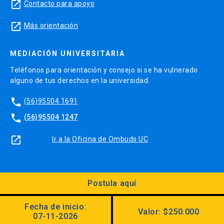
launch
Contacto para apoyo
launch
Más orientación
MEDIACIÓN UNIVERSITARIA
Teléfonos para orientación y consejo si se ha vulnerado
alguno de tus derechos en la universidad.
phone
(56)95504 1691
phone
(56)95504 1247
launch
Ir a la Oficina de Ombuds UC
Postula aquí
Diseño:
Dirección Digital, Prorrectoría
Fecha de inicio:
Valor: $250.000
Utilizando el
Kit Digital UC
07-11-2026