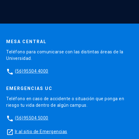
Continua UC y actividades relacionadas.
Enviar datos
MESA CENTRAL
Teléfono para comunicarse con las distintas áreas de la
Universidad.
phone
(56)95504 4000
EMERGENCIAS UC
Teléfono en caso de accidente o situación que ponga en
riesgo tu vida dentro de algún campus.
phone
(56)95504 5000
launch
Ir al sitio de Emergencias