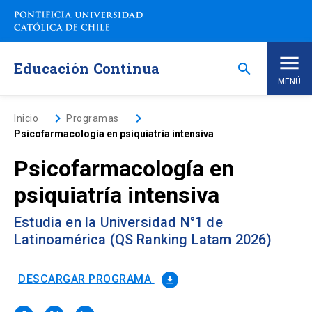
Saltar
a
contenido
principal
Educación Continua
search
MENÚ
Inicio
keyboard_arrow_right
keyboard_arrow_right
Inicio
Programas
Psicofarmacología en psiquiatría intensiva
Nosotros
Psicofarmacología en
psiquiatría intensiva
Programas de Estudio
keyboard_arrow_down
Estudia en la Universidad N°1 de
Programas Corporativos
Latinoamérica (QS Ranking Latam 2026)
Noticias
DESCARGAR PROGRAMA
file_download