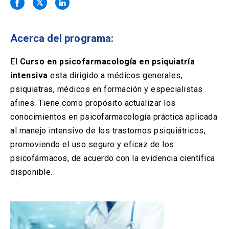
Solicitud Certificados
(El
keyboard_arrow_right
enlace
se
Portal Empresas
(El
keyboard_arrow_right
abre
Acerca del programa:
enlace
en
se
una
Pagos y Convenios
(El
keyboard_arrow_right
abre
El
Curso en psicofarmacología en psiquiatría
nueva
enlace
en
intensiva
esta dirigido a médicos generales,
pestaña)
se
una
ACCESOS UC
abre
psiquiatras, médicos en formación y especialistas
nueva
en
afines. Tiene como propósito actualizar los
pestaña)
Biblioteca
Mi Portal UC
launch
launch
una
(El
(El
conocimientos en psicofarmacología práctica aplicada
nueva
enlace
enlace
al manejo intensivo de los trastornos psiquiátricos,
pestaña)
se
se
Correo
launch
(El
abre
abre
promoviendo el uso seguro y eficaz de los
enlace
en
en
psicofármacos, de acuerdo con la evidencia científica
se
una
una
abre
nueva
nueva
disponible.
en
pestaña)
pestaña)
una
nueva
pestaña)