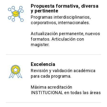
Juan José Trebilcock Gac
Propuesta formativa, diversa
y pertinente
Médico Cirujano, Universidad de los Andes.
Programas interdisciplinarios,
corporativos, internacionales.
Médico Psiquiatra Adultos, Universidad de los
Andes. Máster en Adicciones, King’s College
Actualización permanente, nuevos
London, Inglaterra.
formatos. Articulación con
magister.
Sergio Ruiz Poblete
Médico Cirujano, UC. Especialista en Psiquiatría
Excelencia
Adultos, UC. Doctor en Neurociencias (PhD),
Revisión y validación académica
Eberhard Karls Universität Tübingen,
para cada programa.
Alemania.Profesor Asociado. Escuela de
Medicina UC.
Máxima acreditación
INSTITUCIONAL en todas las áreas