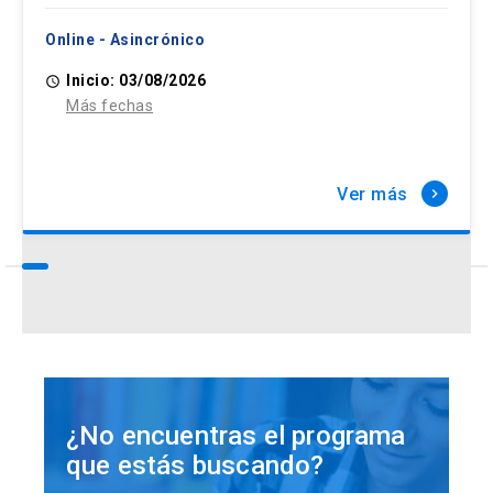
Online - Asincrónico
Inicio: 03/08/2026
access_time
Más fechas
Ver más
keyboard_arrow_right
¿No encuentras el programa
que estás buscando?