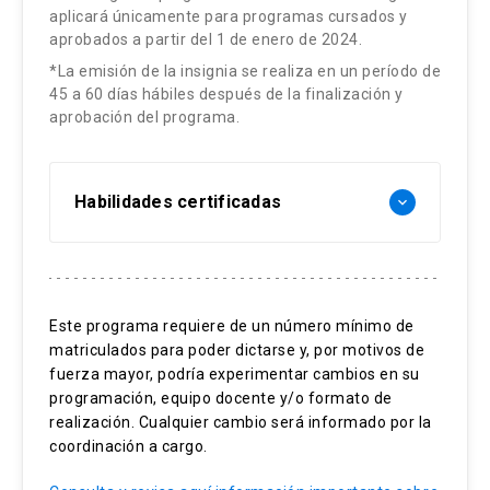
Católica, Red Salud UC-CHRISTUS.
aplicará únicamente para programas cursados y
aprobados a partir del 1 de enero de 2024.
Lucas Gutiérrez Lafrentz
*La emisión de la insignia se realiza en un período de
45 a 60 días hábiles después de la finalización y
aprobación del programa.
Médico Cirujano, Universidad del Desarrollo-CAS.
Especialista en Psiquiatría Adultos, UC. Postítulo
en Psicología Clínica, Universidad del Desarrollo.
Habilidades certificadas
keyboard_arrow_down
Magíster en Bioética Universidad del
Desarrollo y Universidad Católica de Lovaina.
Candidato a doctor en ciencias médicas y
Manejo de psicofármacos
filosofía, Universidad Libre de Bruselas (VUB) y
Detectar efectos adversos
Universidad de Amberes (UA).Miembro de
Este programa requiere de un número mínimo de
matriculados para poder dictarse y, por motivos de
Prescripción segura
equipo clínico en Centro de Trastornos de
fuerza mayor, podría experimentar cambios en su
Ansiedad.
programación, equipo docente y/o formato de
realización. Cualquier cambio será informado por la
Sofía Herrera Andrade
coordinación a cargo.
Médico Cirujano, UC. Especialista en Psiquiatría