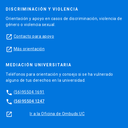
DISCRIMINACIÓN Y VIOLENCIA
Orientación y apoyo en casos de discriminación, violencia de
género o violencia sexual.
launch
Contacto para apoyo
launch
Más orientación
MEDIACIÓN UNIVERSITARIA
Teléfonos para orientación y consejo si se ha vulnerado
alguno de tus derechos en la universidad.
phone
(56)95504 1691
phone
(56)95504 1247
launch
Ir a la Oficina de Ombuds UC