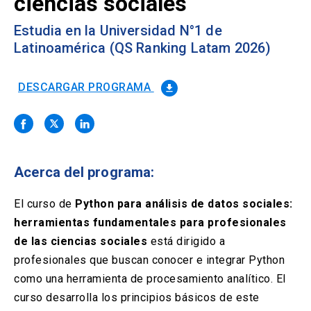
ciencias sociales
Solicitud Certificados
(El
keyboard_arrow_right
enlace
Estudia en la Universidad N°1 de
se
Portal Empresas
(El
keyboard_arrow_right
Latinoamérica (QS Ranking Latam 2026)
abre
enlace
en
se
una
Pagos y Convenios
(El
keyboard_arrow_right
abre
DESCARGAR PROGRAMA
file_download
nueva
enlace
en
pestaña)
se
una
ACCESOS UC
abre
nueva
en
pestaña)
Biblioteca
Mi Portal UC
launch
launch
una
(El
(El
nueva
enlace
enlace
Acerca del programa:
pestaña)
se
se
Correo
launch
(El
abre
abre
enlace
El curso de
Python para análisis de datos sociales:
en
en
se
una
una
herramientas fundamentales para profesionales
abre
nueva
nueva
de las ciencias sociales
en
está dirigido a
pestaña)
pestaña)
una
profesionales que buscan conocer e integrar Python
nueva
como una herramienta de procesamiento analítico. El
pestaña)
curso desarrolla los principios básicos de este