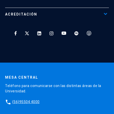
Beneficios para Alumnos de Diplomados
Programas Corporativos
ACREDITACIÓN
Preguntas Frecuentes
Tratamiento y Protección de Datos UC
* Al ingresar tu e-mail aceptas recibir información de Educación
Continua UC y actividades relacionadas.
Enviar datos
MESA CENTRAL
Teléfono para comunicarse con las distintas áreas de la
Universidad.
phone
(56)95504 4000