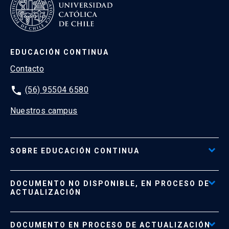
EDUCACIÓN CONTINUA
Contacto
phone
(56) 95504 6580
Nuestros campus
SOBRE EDUCACIÓN CONTINUA
Acceso al Portal de Pagos
DOCUMENTO NO DISPONIBLE, EN PROCESO DE
Formas de Pago
ACTUALIZACIÓN
Reglamentos
Políticas de Retiro, Devolución e Información Importante
Documento No Disponible
file_download
DOCUMENTO EN PROCESO DE ACTUALIZACIÓN