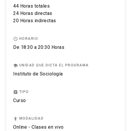
44 Horas totales
El postular no asegura el cupo, una vez inscrito o
24 Horas directas
aceptado en el programa se debe pagar el valor
20 Horas indirectas
completo de la actividad para estar matriculado.
access_time
HORARIO
No se tramitarán postulaciones incompletas.
De 18:30 a 20:30 Horas
Puedes revisar aquí más información importante
sobre el proceso de admisión y matrícula.
school
UNIDAD QUE DICTA EL PROGRAMA
Instituto de Sociología
assignment
TIPO
Curso
accessibility
MODALIDAD
Online - Clases en vivo