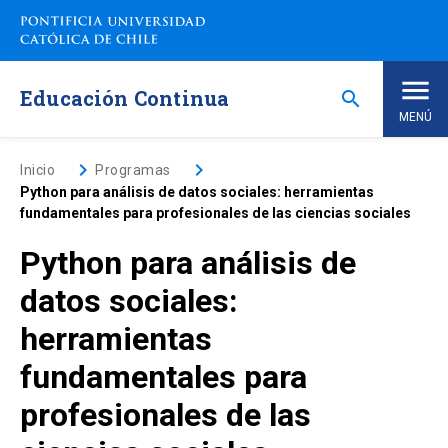
Saltar
a
contenido
principal
Educación Continua
search
MENÚ
Inicio
keyboard_arrow_right
keyboard_arrow_right
Inicio
Programas
Python para análisis de datos sociales: herramientas
fundamentales para profesionales de las ciencias sociales
Nosotros
Python para análisis de
Programas de Estudio
keyboard_arrow_down
datos sociales:
herramientas
Programas Corporativos
fundamentales para
Noticias
profesionales de las