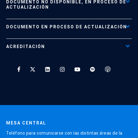
DOCUMENTO NO DISPONIBLE, EN PROCESO DE
Formas de Pago
ACTUALIZACIÓN
Reglamentos
Políticas de Retiro, Devolución e Información Importante
Documento No Disponible
file_download
DOCUMENTO EN PROCESO DE ACTUALIZACIÓN
Beneficios para Alumnos de Diplomados
Programas Corporativos
ACREDITACIÓN
Preguntas Frecuentes
Tratamiento y Protección de Datos UC
* Al ingresar tu e-mail aceptas recibir información de Educación
Continua UC y actividades relacionadas.
Enviar datos
MESA CENTRAL
Teléfono para comunicarse con las distintas áreas de la