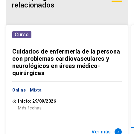
relacionados
Curso
Cuidados de enfermería de la persona
con problemas cardiovasculares y
neurológicos en áreas médico-
quirúrgicas
Online - Mixta
Inicio: 29/09/2026
access_time
Más fechas
Ver más
keyboard_arrow_right