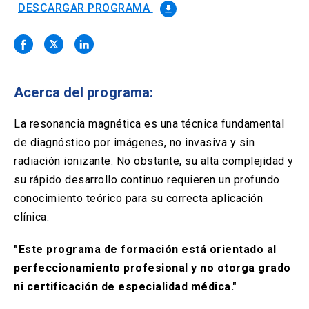
Solicitud Certificados
(El
keyboard_arrow_right
DESCARGAR PROGRAMA
file_download
enlace
se
Portal Empresas
(El
keyboard_arrow_right
abre
enlace
en
se
una
Pagos y Convenios
(El
keyboard_arrow_right
abre
nueva
enlace
Acerca del programa:
en
pestaña)
se
una
ACCESOS UC
abre
La resonancia magnética es una técnica fundamental
nueva
en
pestaña)
de diagnóstico por imágenes, no invasiva y sin
Biblioteca
Mi Portal UC
launch
launch
una
(El
(El
radiación ionizante. No obstante, su alta complejidad y
nueva
enlace
enlace
pestaña)
se
se
su rápido desarrollo continuo requieren un profundo
Correo
launch
(El
abre
abre
conocimiento teórico para su correcta aplicación
enlace
en
en
se
clínica.
una
una
abre
nueva
nueva
en
pestaña)
pestaña)
"Este programa de formación está orientado al
una
nueva
perfeccionamiento profesional y no otorga grado
pestaña)
ni certificación de especialidad médica."