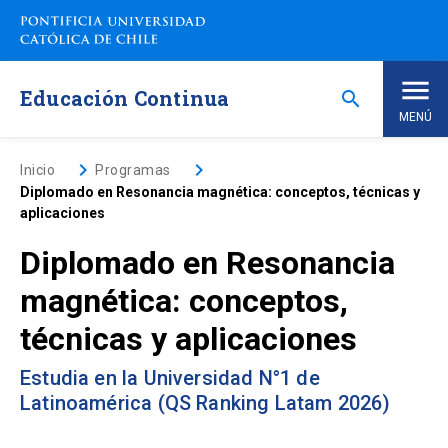
Saltar
a
contenido
principal
Educación Continua
search
MENÚ
Inicio
keyboard_arrow_right
keyboard_arrow_right
Inicio
Programas
Diplomado en Resonancia magnética: conceptos, técnicas y
aplicaciones
Nosotros
Diplomado en Resonancia
Programas de Estudio
keyboard_arrow_down
magnética: conceptos,
técnicas y aplicaciones
Programas Corporativos
Estudia en la Universidad N°1 de
Noticias
Latinoamérica (QS Ranking Latam 2026)