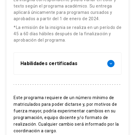
Guía de contenidos
Estrategias Metodológicas:
Estrategias Evaluativas:
texto según el programa académico. Su entrega
patologías hipofisiaria y cavidad Selar (1
Lectura de papers
aplicará únicamente para programas cursados y
tema)
Articulate (presentación más voz grabada)
Promedio de notas de guías de repaso :
aprobados a partir del 1 de enero de 2024.
Guía de repaso con una serie de oraciones
Resonancia Magnética en Reumatología (1
Guía de contenidos
20%
*La emisión de la insignia se realiza en un período de
a completar
tema)
45 a 60 días hábiles después de la finalización y
Lectura de papers
Promedio de notas de 3 pruebas parciales :
aprobación del programa.
Foros de discusión
35%
Guía de repaso con una serie de oraciones
Estrategias Metodológicas:
Guía de repaso final
a completar
Promedio foros : 10%
Habilidades certificadas
keyboard_arrow_down
Articulate (presentación más voz grabada)
Foros de discusión
Guía de repaso final : 10%
¿La actividad requiere el uso de piezas
Guía de contenidos
Guía de repaso final
cadavéricas? NO
Prueba Final : 25%
Principios básicos de MRI
Lectura de papers
Estrategias Evaluativas:
Secuencias de MRI
¿La actividad requiere el uso de piezas
Guía de repaso con una serie de oraciones
Este programa requiere de un número mínimo de
Aplicación clínica de MRI
cadavéricas? NO
a completar
matriculados para poder dictarse y, por motivos de
Promedio de notas de guías de repaso :
Autogestión
fuerza mayor, podría experimentar cambios en su
20%
Gestión del tiempo
Foros de discusión
Estrategias Evaluativas:
programación, equipo docente y/o formato de
Promedio de notas de 3 pruebas parciales :
realización. Cualquier cambio será informado por la
Guía de repaso final
Promedio de notas de guías de repaso :
coordinación a cargo.
35%