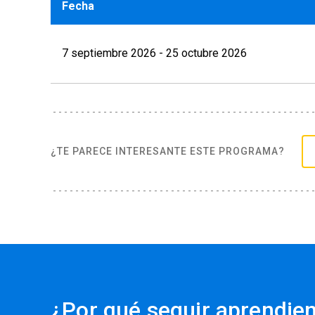
Fecha
Juan Carlos de la Cuadra Fontaine
7 septiembre 2026 - 25 octubre 2026
Médico Cirujano UC, Anestesiólogo UC. Diplom
División de Anestesiología, Facultad de Medic
Margarita Calvo Bascuñán
Médico Cirujano UC, PhD in Neuroscience, Kin
¿TE PARECE INTERESANTE ESTE PROGRAMA?
Kings College London. Master in Peripheral Ner
Profesor Asociado, Departamento de Ciencias F
de Medicina UC.
María Luisa Reyes Abarca
Psicóloga de la Salud, UC. Centro Interdiscipli
¿Por qué seguir aprendie