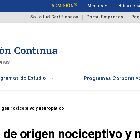
ADMISIÓN
Medios
arrow_drop_down
Bibliotec
Solicitud Certificados
Portal Empresas
Pag
ón Continua
onas
gramas de Estudio
Programas Corporativ
arrow_drop_down
gen nociceptivo y neuropático
de origen nociceptivo y 