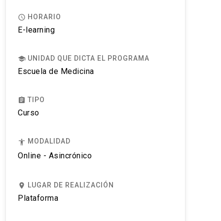
HORARIO
access_time
E-learning
UNIDAD QUE DICTA EL PROGRAMA
school
Escuela de Medicina
TIPO
assignment
Curso
MODALIDAD
accessibility
Online - Asincrónico
LUGAR DE REALIZACIÓN
place
Plataforma