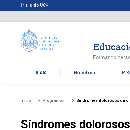
Saltar
Ir al sitio UC
a
contenido
principal
Educaci
Formando pers
Inicio
Pro
Nosotros
keyboard_arrow_right
keyboard_arrow_right
Inicio
Programas
Síndromes dolorosos de ori
Síndromes dolorosos 