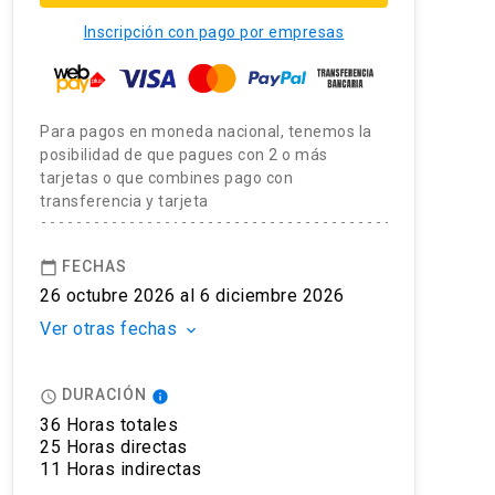
Inscripción con pago por empresas
Para pagos en moneda nacional, tenemos la
posibilidad de que pagues con 2 o más
tarjetas o que combines pago con
transferencia y tarjeta
FECHAS
calendar_today
26 octubre 2026 al 6 diciembre 2026
Ver otras fechas
keyboard_arrow_down
DURACIÓN
access_time
info
36 Horas totales
25 Horas directas
11 Horas indirectas