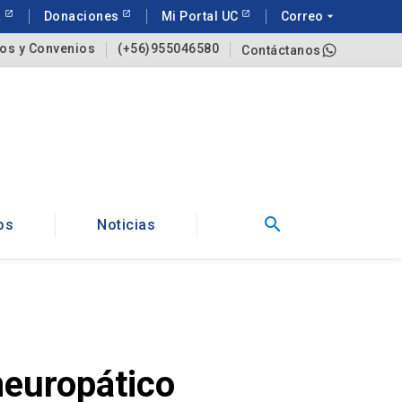
a
Donaciones
Mi Portal UC
Correo
arrow_drop_down
os y Convenios
(+56)955046580
Contáctanos
search
os
Noticias
neuropático