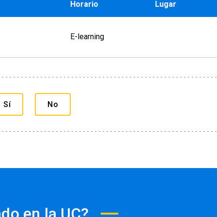
Horario
Lugar
E-learning
ado en Educación Médica UC. Profesor Asociado,
ina UC.
gs College London. Master in Pain Management,
Sí
No
vous System, Universita Degli Studi di Milano.
isiológicas, División de Anestesiología, Facultad
nario de Manejo del Dolor, Red de Salud UC-Christus.
ndo en la UC?