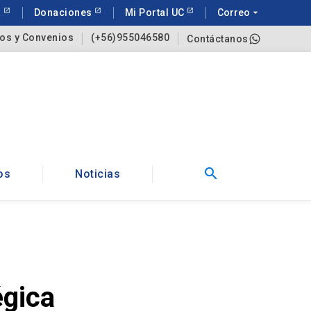
a
Donaciones
Mi Portal UC
Correo
arrow_drop_down
os y Convenios
(+56)955046580
Contáctanos
search
os
Noticias
égica