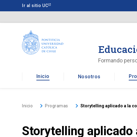
Saltar
Ir al sitio UC
a
contenido
principal
Educaci
Formando pers
Inicio
Pro
Nosotros
keyboard_arrow_right
keyboard_arrow_right
Inicio
Programas
Storytelling aplicado a la 
Storytelling aplicado