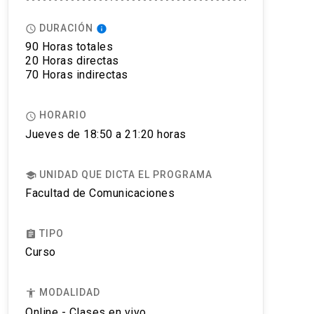
DURACIÓN
access_time
info
90 Horas totales
20 Horas directas
70 Horas indirectas
HORARIO
access_time
Jueves de 18:50 a 21:20 horas
UNIDAD QUE DICTA EL PROGRAMA
school
Facultad de Comunicaciones
TIPO
assignment
Curso
MODALIDAD
accessibility
Online - Clases en vivo