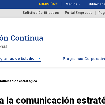
ADMISIÓN
Medios
arrow_drop_down
Bibliotec
Solicitud Certificados
Portal Empresas
Pag
ón Continua
onas
gramas de Estudio
Programas Corporativ
arrow_drop_down
comunicación estratégica
 a la comunicación estrat