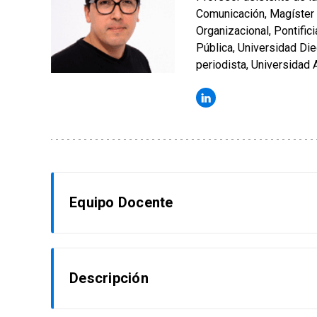
Comunicación, Magíster 
Organizacional, Pontific
Pública, Universidad Di
periodista, Universidad 
Equipo Docente
Claudio Seguel
Descripción
CEO de Brandstory, consultora y asesora empre
identidad y relatos corporativos (externos e in