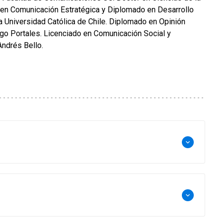
en Comunicación Estratégica y Diplomado en Desarrollo
ia Universidad Católica de Chile. Diplomado en Opinión
ego Portales. Licenciado en Comunicación Social y
Andrés Bello.
keyboard_arrow_down
keyboard_arrow_down
sarial y educativa para las marcas que crea
ternos). Creador y Socio Fundador de Festival