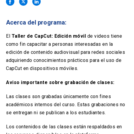
Solicitud Certificados
(El
keyboard_arrow_right
enlace
se
Portal Empresas
(El
keyboard_arrow_right
abre
Acerca del programa:
enlace
en
se
una
Pagos y Convenios
(El
keyboard_arrow_right
abre
El
Taller de CapCut: Edición móvil
de videos tiene
nueva
enlace
en
como fin capacitar a personas interesadas en la
pestaña)
se
una
ACCESOS UC
abre
edición de contenido audiovisual para redes sociales
nueva
en
adquiriendo conocimientos prácticos para el uso de
pestaña)
Biblioteca
Mi Portal UC
launch
launch
una
(El
(El
CapCut en dispositivos móviles
.
nueva
enlace
enlace
pestaña)
se
se
Correo
launch
(El
Aviso importante sobre grabación de clases:
abre
abre
enlace
en
en
se
una
una
Las clases son grabadas únicamente con fines
abre
nueva
nueva
en
académicos internos del curso. Estas grabaciones no
pestaña)
pestaña)
una
se entregan ni se publican a los estudiantes.
nueva
pestaña)
Los contenidos de las clases están respaldados en