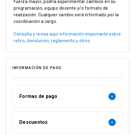
fuerza mayor, podría experimentar cambios en su
programación, equipo docente y/o formato de
realización. Cualquier cambio será informado por la
coordinación a cargo.
Consulta y revisa aquí información importante sobre
retiro, devolución, reglamento y otros.
INFORMACIÓN DE PAGO
Formas de pago
keyboard_arrow_down
Forma de pago Chile:
Descuentos
keyboard_arrow_down
- Web pay: Tarjeta de crédito hasta 3 cuotas