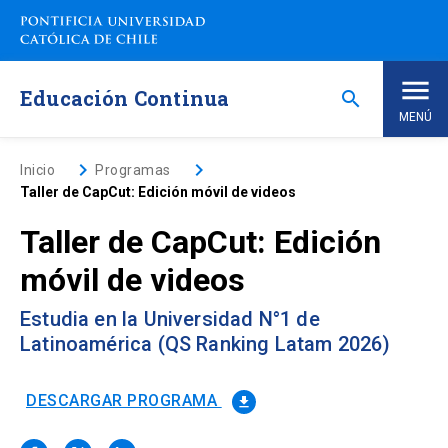
Saltar
a
contenido
principal
Educación Continua
search
MENÚ
Inicio
keyboard_arrow_right
keyboard_arrow_right
Inicio
Programas
Taller de CapCut: Edición móvil de videos
Nosotros
Taller de CapCut: Edición
móvil de videos
Programas de Estudio
keyboard_arrow_down
Estudia en la Universidad N°1 de
Programas Corporativos
Latinoamérica (QS Ranking Latam 2026)
Noticias
DESCARGAR PROGRAMA
file_download