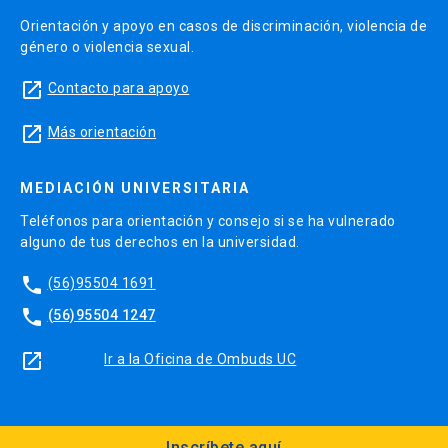
Orientación y apoyo en casos de discriminación, violencia de
género o violencia sexual.
launch
Contacto para apoyo
launch
Más orientación
MEDIACIÓN UNIVERSITARIA
Teléfonos para orientación y consejo si se ha vulnerado
alguno de tus derechos en la universidad.
phone
(56)95504 1691
phone
(56)95504 1247
launch
Ir a la Oficina de Ombuds UC
Inscríbete aquí