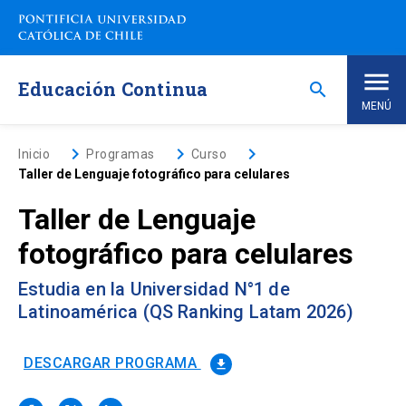
Saltar
a
contenido
principal
Educación Continua
search
MENÚ
Inicio
keyboard_arrow_right
keyboard_arrow_right
keyboard_arrow_right
Inicio
Programas
Curso
Taller de Lenguaje fotográfico para celulares
Nosotros
Taller de Lenguaje
fotográfico para celulares
Programas de Estudio
keyboard_arrow_down
Estudia en la Universidad N°1 de
Programas Corporativos
Latinoamérica (QS Ranking Latam 2026)
Noticias
DESCARGAR PROGRAMA
file_download