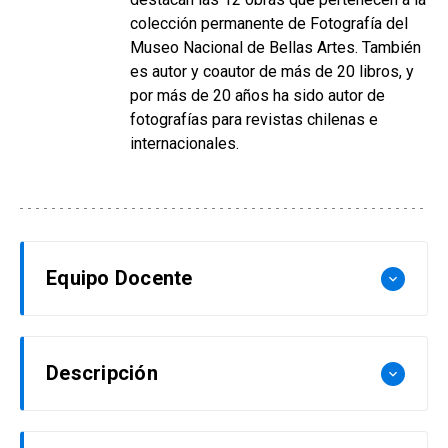
colección permanente de Fotografía del
Museo Nacional de Bellas Artes. También
es autor y coautor de más de 20 libros, y
por más de 20 años ha sido autor de
fotografías para revistas chilenas e
internacionales.
Equipo Docente
keyboard_arrow_down
Juan Domingo Marinello
Descripción
keyboard_arrow_down
Profesor titular de la Pontificia Universidad
Católica de Chile. Periodista titulado en la
El propósito de este taller es que los alumnos