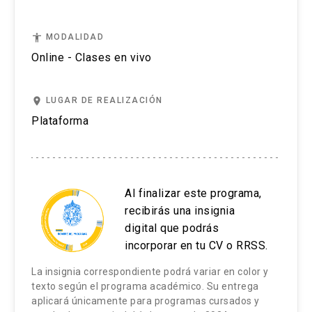
se logra más cercanía, y también brinda la
posibilidad de profundizar más en las preguntas
11. Edición e impresión / Publicación
accessibility
MODALIDAD
de una forma más fluida, en caso de
Online - Clases en vivo
ser necesario.
12. Evaluación y revisión de trabajos
Luego de las consultas se anuncia el tema que
Evaluación de los aprendizajes
place
LUGAR DE REALIZACIÓN
se tratará en la siguiente clase, y nos
Plataforma
Los alumnos realizarán 3 historias fotográficas
despedimos de los alumnos.
de manera individual a lo largo del curso.
Al finalizar este programa,
recibirás una insignia
digital que podrás
incorporar en tu CV o RRSS.
La insignia correspondiente podrá variar en color y
texto según el programa académico. Su entrega
aplicará únicamente para programas cursados y