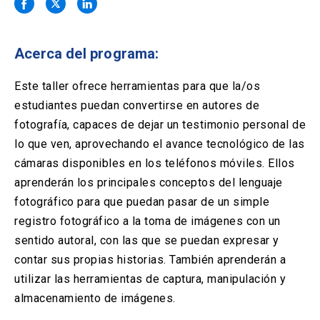
Solicitud Certificados
(El
keyboard_arrow_right
enlace
se
Portal Empresas
(El
keyboard_arrow_right
abre
Acerca del programa:
enlace
en
se
una
Pagos y Convenios
(El
keyboard_arrow_right
abre
Este taller ofrece herramientas para que la/os
nueva
enlace
en
estudiantes puedan convertirse en autores de
pestaña)
se
una
ACCESOS UC
abre
fotografía, capaces de dejar un testimonio personal de
nueva
en
lo que ven, aprovechando el avance tecnológico de las
pestaña)
Biblioteca
Mi Portal UC
launch
launch
una
(El
(El
cámaras disponibles en los teléfonos móviles. Ellos
nueva
enlace
enlace
aprenderán los principales conceptos del lenguaje
pestaña)
se
se
Correo
launch
(El
abre
abre
fotográfico para que puedan pasar de un simple
enlace
en
en
registro fotográfico a la toma de imágenes con un
se
una
una
abre
nueva
nueva
sentido autoral, con las que se puedan expresar y
en
pestaña)
pestaña)
contar sus propias historias. También aprenderán a
una
nueva
utilizar las herramientas de captura, manipulación y
pestaña)
almacenamiento de imágenes.