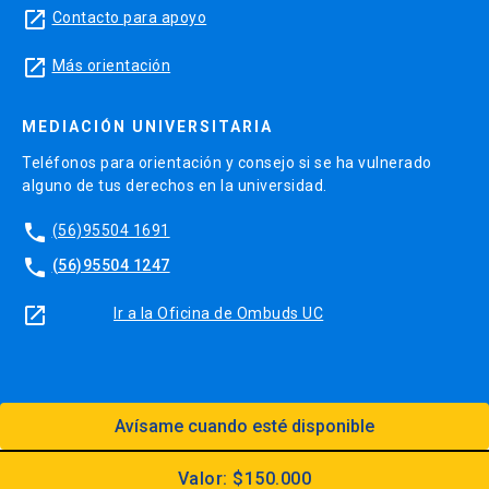
launch
Contacto para apoyo
launch
Más orientación
MEDIACIÓN UNIVERSITARIA
Teléfonos para orientación y consejo si se ha vulnerado
alguno de tus derechos en la universidad.
phone
(56)95504 1691
phone
(56)95504 1247
launch
Ir a la Oficina de Ombuds UC
Avísame cuando esté disponible
Diseño:
Dirección Digital, Prorrectoría
Utilizando el
Kit Digital UC
Valor: $150.000